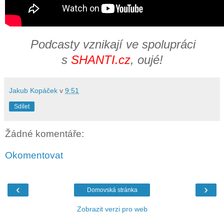
Podcasty vznikají ve spolupráci
s
SHANTI.cz
, oujé!
Jakub Kopáček
v
9:51
Sdílet
Žádné komentáře:
Okomentovat
‹
›
Domovská stránka
Zobrazit verzi pro web