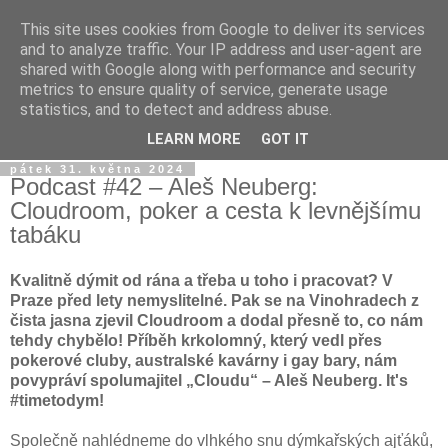
This site uses cookies from Google to deliver its services
Dýmkařův koutek
and to analyze traffic. Your IP address and user-agent are
shared with Google along with performance and security
metrics to ensure quality of service, generate usage
Místo pro všechny, kteří se chtějí dozvědět něco o světě
statistics, and to detect and address abuse.
vodních dýmek a trochu se pobavit!
LEARN MORE
GOT IT
pátek 31. května 2024
Podcast #42 – Aleš Neuberg:
Cloudroom, poker a cesta k levnějšímu
tabáku
Kvalitně dýmit od rána a třeba u toho i pracovat? V
Praze před lety nemyslitelné. Pak se na Vinohradech z
čista jasna zjevil Cloudroom a dodal přesně to, co nám
tehdy chybělo! Příběh krkolomný, který vedl přes
pokerové cluby, australské kavárny i gay bary, nám
povypráví spolumajitel „Cloudu“ – Aleš Neuberg. It's
#timetodym!
Společně nahlédneme do vlhkého snu dýmkařských ajťáků,