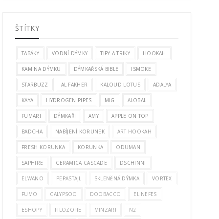
ŠTÍTKY
TABÁKY
VODNÍ DÝMKY
TIPY A TRIKY
HOOKAH
KAM NA DÝMKU
DÝMKAŘSKÁ BIBLE
ISMOKE
STARBUZZ
AL FAKHER
KALOUD LOTUS
ADALYA
KAYA
HYDROGEN PIPES
MIG
ALOBAL
FUMARI
DÝMKAŘI
AMY
APPLE ON TOP
BADCHA
NABÍJENÍ KORUNEK
ART HOOKAH
FRESH KORUNKA
KORUNKA
ODUMAN
SAPHIRE
CERAMICA CASCADE
DSCHINNI
ELWANO
PEPASTAJL
SKLENĚNÁ DÝMKA
VORTEX
FUMO
CALYPSOO
DOOBACCO
EL NEFES
ESHOPY
FILOZOFIE
MINZARI
N2