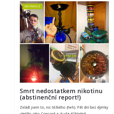
ABSTINENCE
Smrt nedostatkem nikotinu
(abstinenční report!)
Zvládl jsem to, nic těžkého (heh). Pět dní bez dýmky
uletělo jako Concord a já vše důkladně