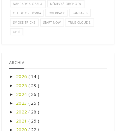
NÁHRADY ALOBALU
NĚMECKÉ OBCHODY
OUTDOOR DÝMKA
OVERPACK
SAMSARIS
SMOKE TRICKS
START NOW
TRUE CLOUDZ
UHLÍ
ARCHIV
2026
( 14 )
►
2025
( 23 )
►
2024
( 26 )
►
2023
( 25 )
►
2022
( 28 )
►
2021
( 25 )
►
2020
( 22 )
►