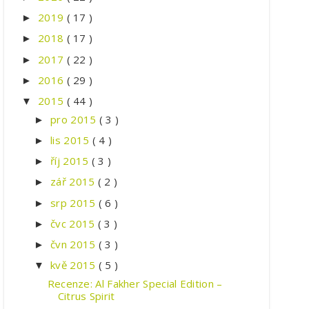
2019
( 17 )
►
2018
( 17 )
►
2017
( 22 )
►
2016
( 29 )
►
2015
( 44 )
▼
pro 2015
( 3 )
►
lis 2015
( 4 )
►
říj 2015
( 3 )
►
zář 2015
( 2 )
►
srp 2015
( 6 )
►
čvc 2015
( 3 )
►
čvn 2015
( 3 )
►
kvě 2015
( 5 )
▼
Recenze: Al Fakher Special Edition –
Citrus Spirit