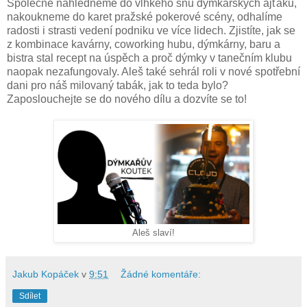
Společně nahlédneme do vlhkého snu dýmkařských ajťáků,
nakoukneme do karet pražské pokerové scény, odhalíme
radosti i strasti vedení podniku ve více lidech. Zjistíte, jak se
z kombinace kavárny, coworking hubu, dýmkárny, baru a
bistra stal recept na úspěch a proč dýmky v tanečním klubu
naopak nezafungovaly. Aleš také sehrál roli v nové spotřební
dani pro náš milovaný tabák, jak to teda bylo?
Zaposlouchejte se do nového dílu a dozvíte se to!
Aleš slaví!
Jakub Kopáček
v
9:51
Žádné komentáře:
Sdílet