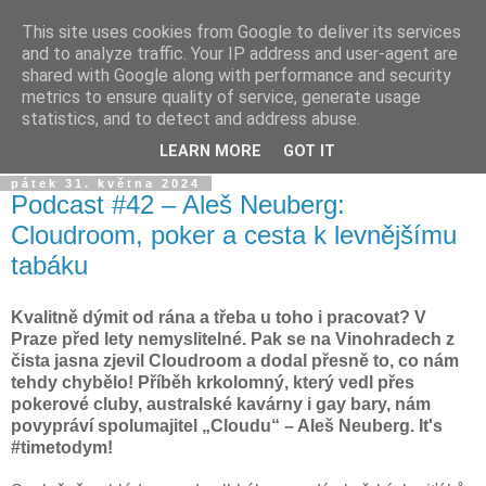
This site uses cookies from Google to deliver its services
Dýmkařův koutek
and to analyze traffic. Your IP address and user-agent are
shared with Google along with performance and security
metrics to ensure quality of service, generate usage
Místo pro všechny, kteří se chtějí dozvědět něco o světě
statistics, and to detect and address abuse.
vodních dýmek a trochu se pobavit!
LEARN MORE
GOT IT
pátek 31. května 2024
Podcast #42 – Aleš Neuberg:
Cloudroom, poker a cesta k levnějšímu
tabáku
Kvalitně dýmit od rána a třeba u toho i pracovat? V
Praze před lety nemyslitelné. Pak se na Vinohradech z
čista jasna zjevil Cloudroom a dodal přesně to, co nám
tehdy chybělo! Příběh krkolomný, který vedl přes
pokerové cluby, australské kavárny i gay bary, nám
povypráví spolumajitel „Cloudu“ – Aleš Neuberg. It's
#timetodym!