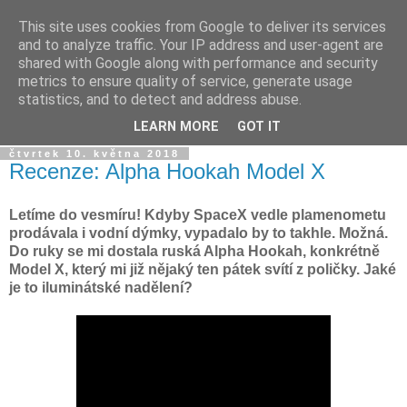
This site uses cookies from Google to deliver its services
Dýmkařův koutek
and to analyze traffic. Your IP address and user-agent are
shared with Google along with performance and security
metrics to ensure quality of service, generate usage
Místo pro všechny, kteří se chtějí dozvědět něco o světě
statistics, and to detect and address abuse.
vodních dýmek a trochu se pobavit!
LEARN MORE
GOT IT
čtvrtek 10. května 2018
Recenze: Alpha Hookah Model X
Letíme do vesmíru! Kdyby SpaceX vedle plamenometu
prodávala i vodní dýmky, vypadalo by to takhle. Možná.
Do ruky se mi dostala ruská Alpha Hookah, konkrétně
Model X, který mi již nějaký ten pátek svítí z poličky. Jaké
je to iluminátské nadělení?