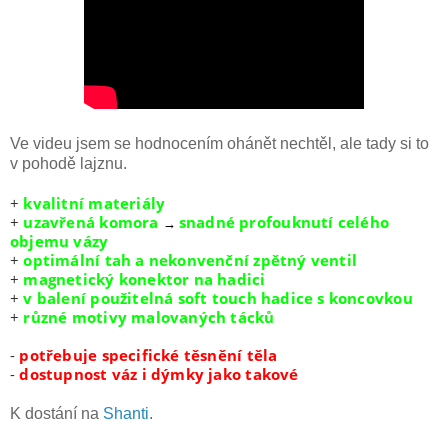
Ve videu jsem se hodnocením ohánět nechtěl, ale tady si to
v pohodě lajznu.
+
kvalitní materiály
+
uzavřená komora
snadné profouknutí celého
→
objemu vázy
+
optimální tah a nekonvenční zpětný ventil
+
magnetický konektor na hadici
+
v balení použitelná soft touch hadice s koncovkou
+
různé motivy malovaných tácků
-
potřebuje specifické těsnění těla
-
dostupnost váz i dýmky jako takové
K dostání na
Shanti
.