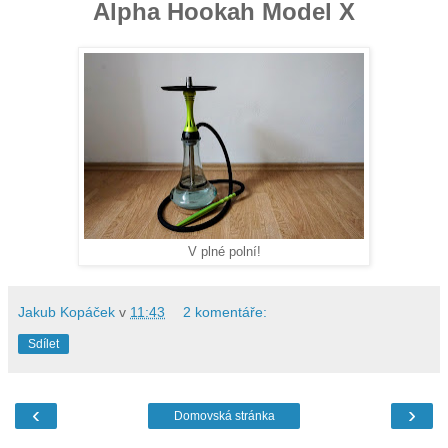
Alpha Hookah Model X
V plné polní!
Jakub Kopáček
v
11:43
2 komentáře:
Sdílet
‹
›
Domovská stránka