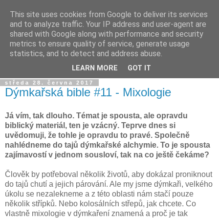
This site uses cookies from Google to deliver its services
Dýmkařův koutek
and to analyze traffic. Your IP address and user-agent are
shared with Google along with performance and security
metrics to ensure quality of service, generate usage
Místo pro všechny, kteří se chtějí dozvědět něco o světě
statistics, and to detect and address abuse.
vodních dýmek a trochu se pobavit!
LEARN MORE
GOT IT
středa 28. června 2017
Dýmkařská bible #11 - Mixologie
Já vím, tak dlouho. Témat je spousta, ale opravdu
biblický materiál, ten je vzácný. Teprve dnes si
uvědomuji, že tohle je opravdu to pravé. Společně
nahlédneme do tajů dýmkařské alchymie. To je spousta
zajímavostí v jednom sousloví, tak na co ještě čekáme?
Člověk by potřeboval několik životů, aby dokázal proniknout
do tajů chutí a jejich párování. Ale my jsme dýmkaři, velkého
úkolu se nezalekneme a z této oblasti nám stačí pouze
několik střípků. Nebo kolosálních střepů, jak chcete. Co
vlastně mixologie v dýmkaření znamená a proč je tak