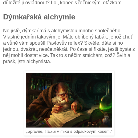
důležité ji ovládnout? Lol, konec s řečnickými otázkami.
Dýmkařská alchymie
No jistě, dýmkař má s alchymistou mnoho společného.
Vlastně jedním takovým je. Máte oblíbený tabák, jehož chuť
a vůně vám spouští Pavlovův reflex? Skvěle, dáte si ho
jednou, dvakrát, nesčetněkrát. Po čase si říkáte, jestli byste z
něj mohli dostat více. Tak to s něčím smíchám, což? Švih a
prásk, jste alchymista.
„Správně, Habibi v mixu s odpadkovým košem.“