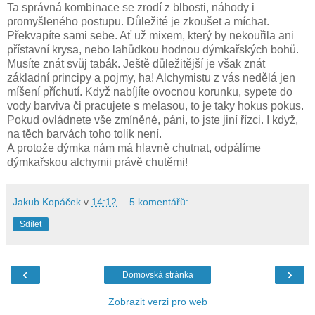
Ta správná kombinace se zrodí z blbosti, náhody i
promyšleného postupu. Důležité je zkoušet a míchat.
Překvapíte sami sebe. Ať už mixem, který by nekouřila ani
přístavní krysa, nebo lahůdkou hodnou dýmkařských bohů.
Musíte znát svůj tabák. Ještě důležitější je však znát
základní principy a pojmy, ha! Alchymistu z vás nedělá jen
míšení příchutí. Když nabíjíte ovocnou korunku, sypete do
vody barviva či pracujete s melasou, to je taky hokus pokus.
Pokud ovládnete vše zmíněné, páni, to jste jiní řízci. I když,
na těch barvách toho tolik není.
A protože dýmka nám má hlavně chutnat, odpálíme
dýmkařskou alchymii právě chutěmi!
Jakub Kopáček
v
14:12
5 komentářů:
Sdílet
‹
›
Domovská stránka
Zobrazit verzi pro web