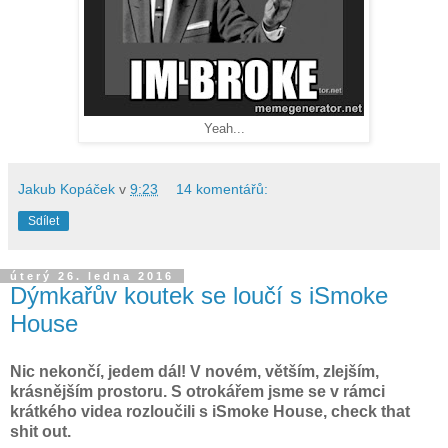
Yeah...
Jakub Kopáček
v
9:23
14 komentářů:
Sdílet
úterý 26. ledna 2016
Dýmkařův koutek se loučí s iSmoke
House
Nic nekončí, jedem dál! V novém, větším, zlejším,
krásnějším prostoru. S otrokářem jsme se v rámci
krátkého videa rozloučili s iSmoke House, check that
shit out.