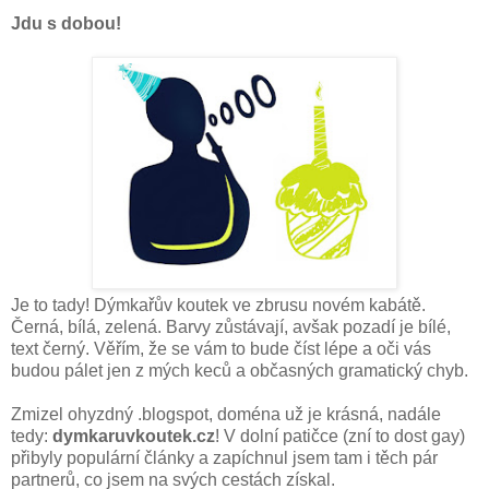
Jdu s dobou!
Je to tady! Dýmkařův koutek ve zbrusu novém kabátě.
Černá, bílá, zelená. Barvy zůstávají, avšak pozadí je bílé,
text černý. Věřím, že se vám to bude číst lépe a oči vás
budou pálet jen z mých keců a občasných gramatický chyb.
Zmizel ohyzdný .blogspot, doména už je krásná, nadále
tedy:
dymkaruvkoutek.cz
! V dolní patičce (zní to dost gay)
přibyly populární články a zapíchnul jsem tam i těch pár
partnerů, co jsem na svých cestách získal.