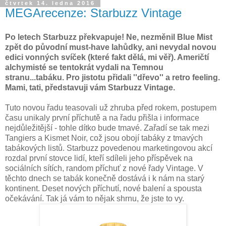
čtvrtek 14. ledna 2016
MEGArecenze: Starbuzz Vintage
Po letech Starbuzz překvapuje! Ne, nezměnil Blue Mist
zpět do původní must-have lahůdky, ani nevydal novou
edici vonných svíček (které fakt dělá, mi věř). Američtí
alchymisté se tentokrát vydali na Temnou
stranu...tabáku. Pro jistotu přidali ''dřevo'' a retro feeling.
Mami, tati, představuji vám Starbuzz Vintage.
Tuto novou řadu teasovali už zhruba před rokem, postupem
času unikaly první příchutě a na řadu přišla i informace
nejdůležitější - tohle dítko bude tmavé. Zařadí se tak mezi
Tangiers a Kismet Noir, což jsou obojí tabáky z tmavých
tabákových listů. Starbuzz povedenou marketingovou akcí
rozdal první stovce lidí, kteří sdíleli jeho příspěvek na
sociálních sítích, random příchuť z nové řady Vintage. V
těchto dnech se tabák konečně dostává i k nám na starý
kontinent. Deset nových příchutí, nové balení a spousta
očekávání. Tak já vám to nějak shrnu, že jste to vy.