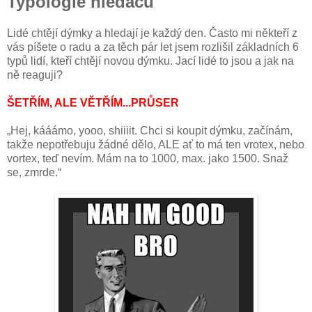
Typologie hledačů
Lidé chtějí dýmky a hledají je každý den. Často mi někteří z
vás píšete o radu a za těch pár let jsem rozlišil základních 6
typů lidí, kteří chtějí novou dýmku. Jací lidé to jsou a jak na
ně reaguji?
ŠETŘÍM, ALE VĚTŘÍM...PRŮSER
„Hej, kááámo, yooo, shiiiit. Chci si koupit dýmku, začínám,
takže nepotřebuju žádné dělo, ALE ať to má ten vrotex, nebo
vortex, teď nevím. Mám na to 1000, max. jako 1500. Snaž
se, zmrde.“