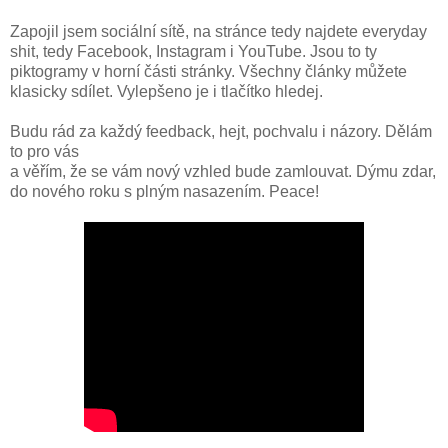
Zapojil jsem sociální sítě, na stránce tedy najdete everyday
shit, tedy Facebook, Instagram i YouTube. Jsou to ty
piktogramy v horní části stránky. Všechny články můžete
klasicky sdílet. Vylepšeno je i tlačítko hledej.
Budu rád za každý feedback, hejt, pochvalu i názory. Dělám
to pro vás
a věřím, že se vám nový vzhled bude zamlouvat. Dýmu zdar,
do nového roku s plným nasazením. Peace!