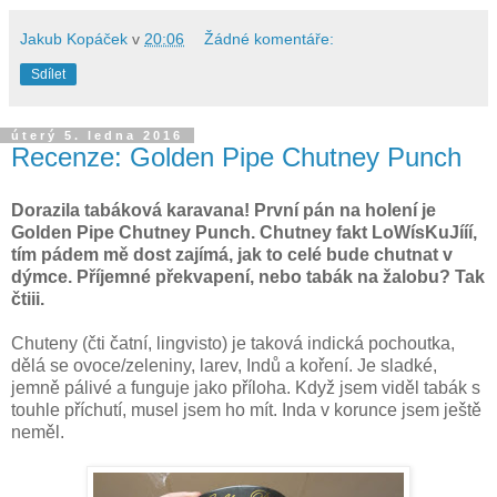
Jakub Kopáček
v
20:06
Žádné komentáře:
Sdílet
úterý 5. ledna 2016
Recenze: Golden Pipe Chutney Punch
Dorazila tabáková karavana! První pán na holení je
Golden Pipe Chutney Punch. Chutney fakt LoWísKuJííí,
tím pádem mě dost zajímá, jak to celé bude chutnat v
dýmce. Příjemné překvapení, nebo tabák na žalobu? Tak
čtiii.
Chuteny (čti čatní, lingvisto) je taková indická pochoutka,
dělá se ovoce/zeleniny, larev, Indů a koření. Je sladké,
jemně pálivé a funguje jako příloha. Když jsem viděl tabák s
touhle příchutí, musel jsem ho mít. Inda v korunce jsem ještě
neměl.