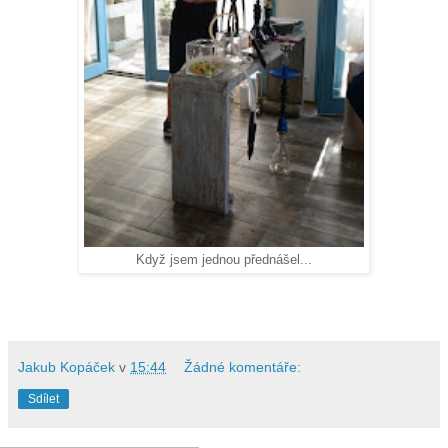
Když jsem jednou přednášel...
Jakub Kopáček
v
15:44
Žádné komentáře:
Sdílet