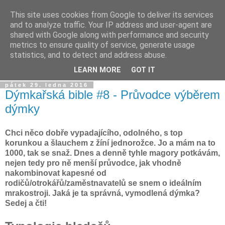
This site uses cookies from Google to deliver its services
Dýmkařův koutek
and to analyze traffic. Your IP address and user-agent are
shared with Google along with performance and security
metrics to ensure quality of service, generate usage
Místo pro všechny, kteří se chtějí dozvědět něco o světě
statistics, and to detect and address abuse.
vodních dýmek a trochu se pobavit!
LEARN MORE
GOT IT
pátek 29. ledna 2016
Dýmkařská bible #8 - Průvodce výběrem
dýmky
Chci něco dobře vypadajícího, odolného, s top
korunkou a šlauchem z žíní jednorožce. Jo a mám na to
1000, tak se snaž. Dnes a denně tyhle magory potkávám,
nejen tedy pro ně menší průvodce, jak vhodně
nakombinovat kapesné od
rodičů/otrokářů/zaměstnavatelů se snem
o ideálním
mrakostroji
. Jaká je ta správná, vymodlená dýmka?
Sedej a čti!