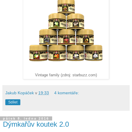
Vintage family (zdroj: starbuzz.com)
Jakub Kopáček
v
19:33
4 komentáře:
Sdílet
pátek 8. ledna 2016
Dýmkařův koutek 2.0