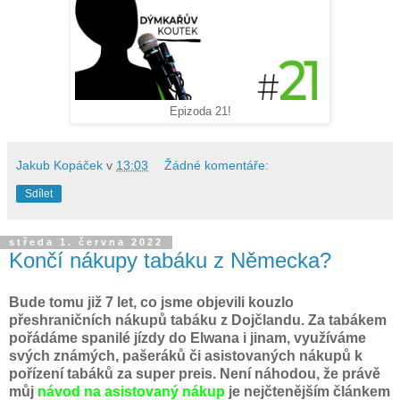
Epizoda 21!
Jakub Kopáček
v
13:03
Žádné komentáře:
Sdílet
středa 1. června 2022
Končí nákupy tabáku z Německa?
Bude tomu již 7 let, co jsme objevili kouzlo
přeshraničních nákupů tabáku z Dojčlandu. Za tabákem
pořádáme spanilé jízdy do Elwana i jinam, využíváme
svých známých, pašeráků či asistovaných nákupů k
pořízení tabáků za super preis. Není náhodou, že právě
můj
návod na asistovaný nákup
je nejčtenějším článkem