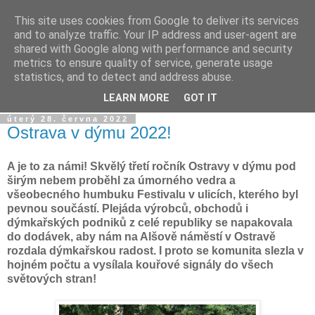
This site uses cookies from Google to deliver its services
Dýmkařův koutek
and to analyze traffic. Your IP address and user-agent are
shared with Google along with performance and security
metrics to ensure quality of service, generate usage
Místo pro všechny, kteří se chtějí dozvědět něco o světě
statistics, and to detect and address abuse.
vodních dýmek a trochu se pobavit!
LEARN MORE
GOT IT
úterý 28. června 2022
Ostrava v dýmu 2022!
A je to za námi! Skvělý třetí ročník Ostravy v dýmu pod
širým nebem proběhl za úmorného vedra a
všeobecného humbuku Festivalu v ulicích, kterého byl
pevnou součástí. Plejáda výrobců, obchodů i
dýmkařských podniků z celé republiky se napakovala
do dodávek, aby nám na Alšově náměstí v Ostravě
rozdala dýmkařskou radost. I proto se komunita slezla v
hojném počtu a vysílala kouřové signály do všech
světových stran!