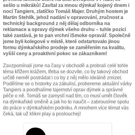
sešlo u mikráků! Zavítal za mnou dýmkař kojený dnem i
nocí Tangiers, zlatíčko Tomáš Majer. Druhým hostem je
Martin Stehlík, jehož nadání v opravování, zručnost a
technický background z něj dělaj odborníka na
reklamace a opravy dýmek všeho druhu – tuhle pozici
také zastává, je to pan vrchní iSmoke opravář. Společně
jsme byli kolegové v místě, které odstartovalo jinou
formu dýmkařského prodeje se zaměřením na kvalitu,
vyšší ceny a proaktivní pokec se zákazníkem!
Zavzpomínali jsme na časy v obchodě a probrali celé tohle
téma křížem krážem, třeba se dozvíte, co by takový obchod
určitě neměl postrádat i co by z něj mělo ideálně zmizet.
Podělíme se o historky za zákulisí, probereme aktuální várky
Tangiers a poodhalíme tajemství oprav dýmek a správné
péče o ně. Tomáš se zamyslí nad tím, co musí umět člověk
na dýmkařské směně a jak ho to naučit – zabrousíme spolu
do práce v dýmkařském podniku. A mnohem více témat vás
čeká, tak už klikni play a poslouchej!