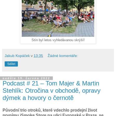
Stín byl letos vyhledávanou skrýší!
Jakub Kopáček
v
13:35
Žádné komentáře:
Sdílet
neděle 19. června 2022
Podcast # 21 – Tom Majer & Martin
Stehlík: Otročina v obchodě, opravy
dýmek a hovory o černotě
Původní trio otroků, které vdechlo prodejní život
prvnímu iSmoke Store na ulici Evropské v Praze, se