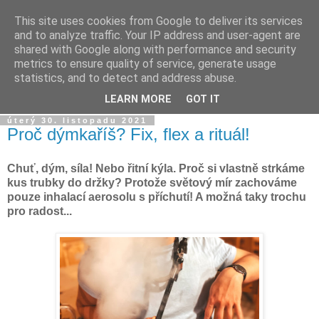
This site uses cookies from Google to deliver its services
Dýmkařův koutek
and to analyze traffic. Your IP address and user-agent are
shared with Google along with performance and security
metrics to ensure quality of service, generate usage
Místo pro všechny, kteří se chtějí dozvědět něco o světě
statistics, and to detect and address abuse.
vodních dýmek a trochu se pobavit!
LEARN MORE
GOT IT
úterý 30. listopadu 2021
Proč dýmkaříš? Fix, flex a rituál!
Chuť, dým, síla! Nebo řitní kýla. Proč si vlastně strkáme
kus trubky do držky? Protože světový mír zachováme
pouze inhalací aerosolu s příchutí! A možná taky trochu
pro radost...