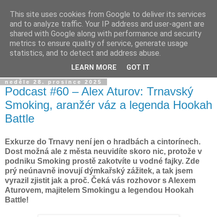
This site uses cookies from Google to deliver its services
Dýmkařův koutek
and to analyze traffic. Your IP address and user-agent are
shared with Google along with performance and security
metrics to ensure quality of service, generate usage
Místo pro všechny, kteří se chtějí dozvědět něco o světě
statistics, and to detect and address abuse.
vodních dýmek a trochu se pobavit!
LEARN MORE
GOT IT
neděle 28. prosince 2025
Podcast #60 – Alex Aturov: Trnavský
Smoking, aranžér váz a legenda Hookah
Battle
Exkurze do Trnavy není jen o hradbách a cintorínech.
Dost možná ale z města neuvidíte skoro nic, protože v
podniku Smoking prostě zakotvíte u vodné fajky. Zde
prý neúnavně inovují dýmkařský zážitek, a tak jsem
vyrazil zjistit jak a proč. Čeká vás rozhovor s Alexem
Aturovem, majitelem Smokingu a legendou Hookah
Battle!