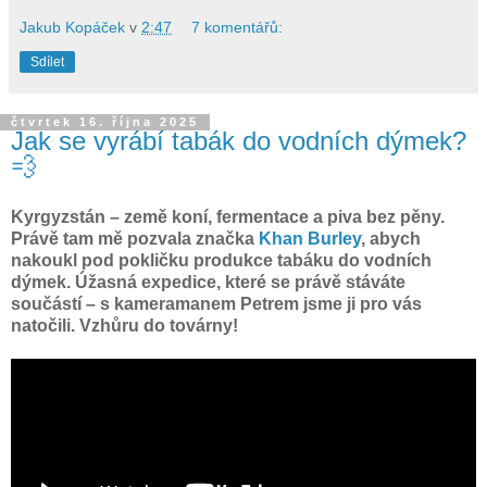
Jakub Kopáček
v
2:47
7 komentářů:
Sdílet
čtvrtek 16. října 2025
Jak se vyrábí tabák do vodních dýmek?
💨
Kyrgyzstán
– země koní, fermentace a piva bez pěny.
Právě tam mě pozvala značka
Khan Burley
, abych
nakoukl pod pokličku produkce tabáku do vodních
dýmek. Úžasná expedice, které se právě stáváte
součástí – s kameramanem Petrem jsme ji pro vás
natočili. Vzhůru do továrny!