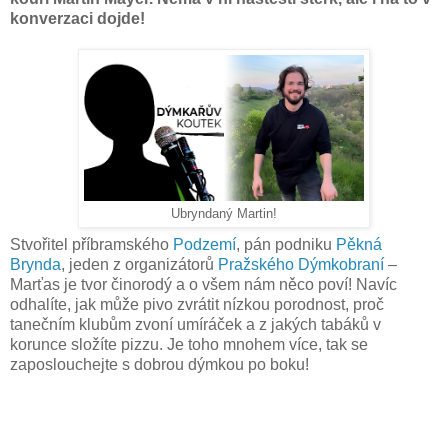
konverzaci dojde!
Ubryndaný Martin!
Stvořitel příbramského
⁠Podzemí⁠
, pán podniku
⁠Pěkná
Brynda⁠
, jeden z organizátorů
⁠Pražského Dýmkobraní⁠
–
Marťas je tvor činorodý a o všem nám něco poví! Navíc
odhalíte, jak může pivo zvrátit nízkou porodnost, proč
tanečním klubům zvoní umíráček a z jakých tabáků v
korunce složíte pizzu. Je toho mnohem více, tak se
zaposlouchejte s dobrou dýmkou po boku!