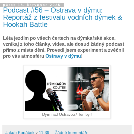
pátek 18. července 2025
Podcast #56 – Ostrava v dýmu:
Reportáž z festivalu vodních dýmek &
Hookah Battle
Léta jezdím po všech čertech na dýmkařské akce,
vznikaj z toho články, videa, ale dosud žádný podcast
přímo z místa dění. Provedl jsem experiment a zvěčnil
pro vás atmosféru
Ostravy v dýmu
!
Dým nad Ostravou? Ten byl!
Jakub Kopáček
v
11:39
Žádné komentáře: