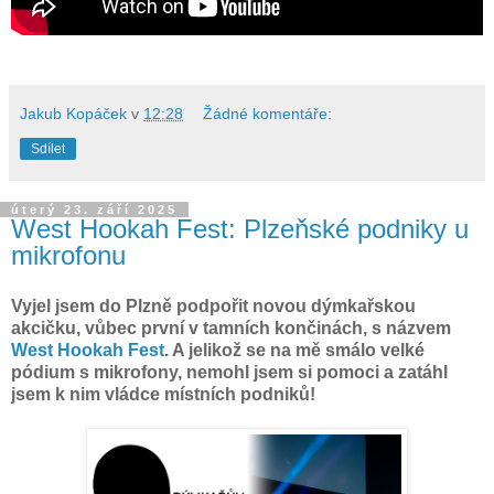
Jakub Kopáček
v
12:28
Žádné komentáře:
Sdílet
úterý 23. září 2025
West Hookah Fest: Plzeňské podniky u
mikrofonu
Vyjel jsem do Plzně podpořit novou dýmkařskou
akcičku, vůbec první v tamních končinách, s názvem
West Hookah Fest
. A jelikož se na mě smálo velké
pódium s mikrofony, nemohl jsem si pomoci a zatáhl
jsem k nim vládce místních podniků!