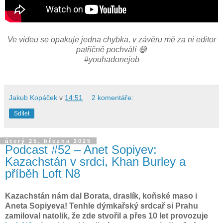
Ve videu se opakuje jedna chybka, v závěru mě za ni editor
patřičně pochválí 😅
#youhadonejob
Jakub Kopáček
v
14:51
2 komentáře:
Sdílet
úterý 25. března 2025
Podcast #52 – Anet Sopiyev:
Kazachstán v srdci, Khan Burley a
příběh Loft N8
Kazachstán nám dal Borata, draslík, koňské maso i
Aneta Sopiyeva! Tenhle dýmkařský srdcař si Prahu
zamiloval natolik, že zde stvořil a přes 10 let provozuje