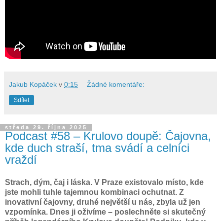
Jakub Kopáček
v
0:15
Žádné komentáře:
Sdílet
středa 29. října 2025
Podcast #58 – Krulovo doupě: Čajovna,
kde duch straší, tma svádí a celníci
vraždí
Strach, dým, čaj i láska. V Praze existovalo místo, kde
jste mohli tuhle tajemnou kombinaci ochutnat. Z
inovativní čajovny, druhé největší u nás, zbyla už jen
vzpomínka. Dnes ji oživíme – poslechněte si skutečný