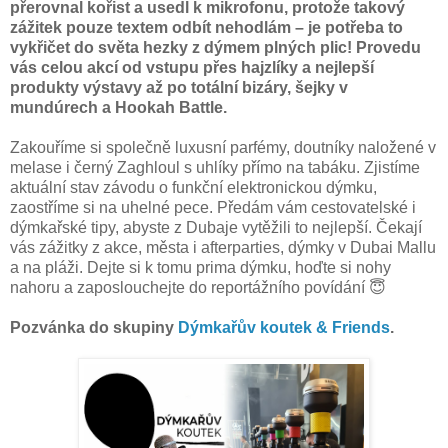
přerovnal kořist a usedl k mikrofonu, protože takový
zážitek pouze textem odbít nehodlám – je potřeba to
vykřičet do světa hezky z dýmem plných plic! Provedu
vás celou akcí od vstupu přes hajzlíky a nejlepší
produkty výstavy až po totální bizáry, šejky v
mundúrech a Hookah Battle.
Zakouříme si společně luxusní parfémy, doutníky naložené v
melase i černý Zaghloul s uhlíky přímo na tabáku. Zjistíme
aktuální stav závodu o funkční elektronickou dýmku,
zaostříme si na uhelné pece. Předám vám cestovatelské i
dýmkařské tipy, abyste z Dubaje vytěžili to nejlepší. Čekají
vás zážitky z akce, města i afterparties, dýmky v Dubai Mallu
a na pláži. Dejte si k tomu prima dýmku, hoďte si nohy
nahoru a zaposlouchejte do reportážního povídání 😇
Pozvánka do skupiny
⁠Dýmkařův koutek & Friends⁠
.