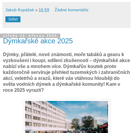
Jakub Kopáček
v
16:59
Žádné komentáře:
Sdílet
středa 12. března 2025
Dýmkařské akce 2025
Dýmky, přátelé, nové známosti, moře tabáků a gearu k
vyzkoušení i koupi, sdílení zkušeností – dýmkařské akce
nabízí vše a mnohem více. Dýmkařův koutek proto
každoročně servíruje přehled tuzemských i zahraničních
akcí, veletrhů a srazů, které vás vtáhnou hlouběji do
světa vodních dýmek a dýmkařské komunity! Kam v
roce 2025 vyrazit?