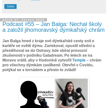
Sdílet
pátek 27. června 2025
Podcast #55 – Jan Balga: Nechal školy
a založil jihomoravský dýmkařský chrám
Jan Balga hned z kraje své dýmkařské cesty snil o
kariéře ve světě dýmu. Zariskoval, opustil střední a
přestěhoval se do Ostravy, kde sbíral provozní
zkušenosti v podniku Galadream. Po letech se na
Moravu vrátil, aby v Hodoníně vytvořil
Temple
– chrám
pro všechny dýmkám zaslíbené. Otevřel v Covidu,
potýkal se s tornádem a přesto to zvládl!