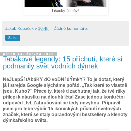
Lišácký úsměv!
Jakub Kopáček
v
10:48
Žádné komentáře:
Sdílet
pátek 13. června 2025
Tabákové legendy: 15 příchutí, které si
podmanily svět vodních dýmek
NeJLepŠí tAbáKY dO voDNí dÝmkY? To je dotaz, který
já i strejda Google slýcháme pořád. „Tak které to vlastně
jsou, Kubo?“ Přece ty, které ti zachutnaj tak, že tvé rtíky
přilepí k náustku na dlouhá léta! Zase jednou konkrétní
odpověď, tvl. Zabrušování se tedy nevyhnu. Připravil
jsem pro tebe výběr 15 ikonických příchutí světových
značek, které se staly opravdovými bestsellery a klenoty
dýmkařského světa.