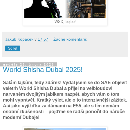
WSD, bejbe!
Jakub Kopáček
v
17:57
Žádné komentáře:
Sdílet
neděle 23. února 2025
World Shisha Dubai 2025!
Salám lajkům, tedy zdárek! Vydal jsem se do SAE objevit
veletrh World Shisha Dubai a přijel na velbloudovi
narvaném dvojitým jablkem nazpět, abych vám o tom
mohl vyprávět. Krátký výlet, ale o to intenzivnější zážitek.
Asi jako vyjížďka za dámami na E55, ale s tím nemám
osobní zkušenosti – pojďme se radši ponořit do náruče
moderní Dubaje!