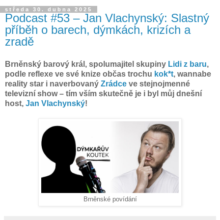
středa 30. dubna 2025
Podcast #53 – Jan Vlachynský: Slastný
příběh o barech, dýmkách, krizích a
zradě
Brněnský barový král, spolumajitel skupiny ⁠
Lidi z baru
,
podle reflexe ve své knize občas trochu ⁠
kok*t⁠
, wannabe
reality star i naverbovaný ⁠
Zrádce
ve stejnojmenné
televizní show – tím vším skutečně je i byl můj dnešní
host,
Jan Vlachynský
!
Brněnské povídání