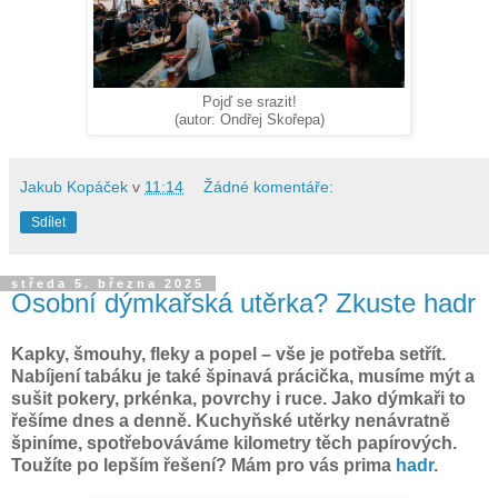
Pojď se srazit!
(autor: Ondřej Skořepa)
Jakub Kopáček
v
11:14
Žádné komentáře:
Sdílet
středa 5. března 2025
Osobní dýmkařská utěrka? Zkuste hadr
Kapky, šmouhy, fleky a popel – vše je potřeba setřít.
Nabíjení tabáku je také špinavá prácička, musíme mýt a
sušit pokery, prkénka, povrchy i ruce. Jako dýmkaři to
řešíme dnes a denně. Kuchyňské utěrky nenávratně
špiníme, spotřebováváme kilometry těch papírových.
Toužíte po lepším řešení? Mám pro vás prima
hadr
.