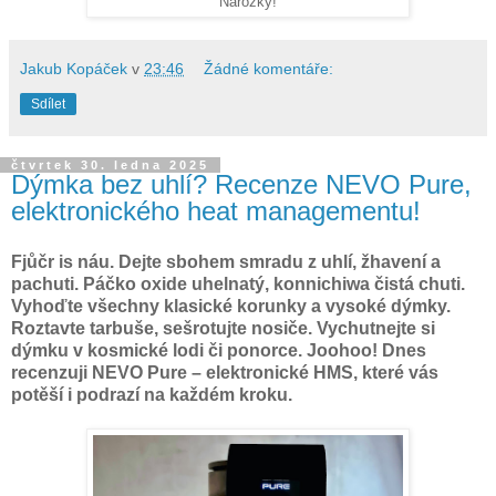
Narozky!
Jakub Kopáček
v
23:46
Žádné komentáře:
Sdílet
čtvrtek 30. ledna 2025
Dýmka bez uhlí? Recenze NEVO Pure,
elektronického heat managementu!
Fjůčr is náu. Dejte sbohem smradu z uhlí, žhavení a
pachuti. Páčko oxide uhelnatý, konnichiwa čistá chuti.
Vyhoďte všechny klasické korunky a vysoké dýmky.
Roztavte tarbuše, sešrotujte nosiče. Vychutnejte si
dýmku v kosmické lodi či ponorce. Joohoo! Dnes
recenzuji NEVO Pure – elektronické HMS, které vás
potěší i podrazí na každém kroku.