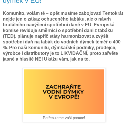
dýmek v EU!
Komunito, volám tě – opět musíme zabojovat! Tentokrát
nejde jen o zákaz ochuceného tabáku, ale o návrh
brutálního navýšení spotřební daně v EU. Evropská
komise reviduje směrnici o spotřební dani z tabáku
(TED), plánuje napříč státy harmonizovat a zvýšit
spotřební daň na tabák do vodních dýmek téměř o
400
%
. Pro
naši komunitu,
dýmkařské podniky, prodejce,
výrobce i distributory je to LIKVIDAČNÍ, proto zařvěte
jasné a hlasité NE!
Ukážu vám, jak na to.
Potřebujeme vaši pomoc!