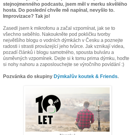
stejnojmenného podcastu, jsem měl v merku skvělého
hosta. Do poslední chvíle mě napínal, nevyšlo to.
Improvizace? Tak jo!
Zasedl jsem k mikrofonu a začal vzpomínat, jak se to
všechno seběhlo. Nakoukněte pod pokličku tvorby
největšího blogu o vodních dýmkách v Česku a poznejte
radosti i strasti provázející jeho tvůrce. Jak vznikají videa,
pozadí článků i blogu samotného, spousta bulváru a
úsměvných vzpomínek. Dejte si k tomu prima dýmku, hoďte
si nohy nahoru a zaposlouchejte se výročního povídání :)
Pozvánka do skupiny
⁠Dýmkařův koutek & Friends⁠
.