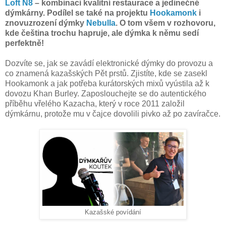
Loft N8
– kombinaci kvalitní restaurace a jedinečné
dýmkárny. Podílel se také na projektu
Hookamonk
i
znovuzrození dýmky
Nebulla
. O tom všem v rozhovoru,
kde čeština trochu hapruje, ale dýmka k němu sedí
perfektně!
Dozvíte se, jak se zavádí elektronické dýmky do provozu a
co znamená kazašských Pět prstů. Zjistíte, kde se zasekl
Hookamonk a jak potřeba kurátorských mixů vyústila až k
dovozu Khan Burley. Zaposlouchejte se do autentického
příběhu vřelého Kazacha, který v roce 2011 založil
dýmkárnu, protože mu v čajce dovolili pivko až po zavíračce.
Kazašské povídání