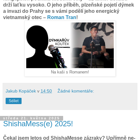
drží laťku vysoko. O jeho příběh, plzeňské pojetí dýmek
a invazi do Prahy se s vámi podělí jeho energický
vietnamský otec –
Roman Tran
!
Na kaši s Romanem!
Jakub Kopáček
v
14:50
Žádné komentáře:
Sdílet
středa 21. května 2025
ShishaMess(e) 2025!
Čekal jsem letos od ShishaMesse zázraky? Upřímně ne-