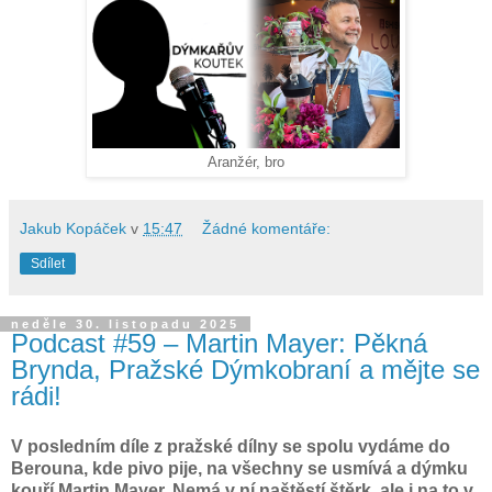
Aranžér, bro
Jakub Kopáček
v
15:47
Žádné komentáře:
Sdílet
neděle 30. listopadu 2025
Podcast #59 – Martin Mayer: Pěkná
Brynda, Pražské Dýmkobraní a mějte se
rádi!
V posledním díle z pražské dílny se spolu vydáme do
Berouna, kde pivo pije, na všechny se usmívá a dýmku
kouří Martin Mayer. Nemá v ní naštěstí štěrk, ale i na to v