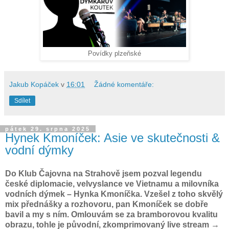
Povídky plzeňské
Jakub Kopáček
v
16:01
Žádné komentáře:
Sdílet
pátek 29. srpna 2025
Hynek Kmoníček: Asie ve skutečnosti &
vodní dýmky
Do Klub Čajovna na Strahově jsem pozval legendu
české diplomacie, velvyslance ve Vietnamu a milovníka
vodních dýmek – Hynka Kmoníčka. Vzešel z toho skvělý
mix přednášky a rozhovoru, pan Kmoníček se dobře
bavil a my s ním. Omlouvám se za bramborovou kvalitu
obrazu, tohle je původní, zkomprimovaný live stream →