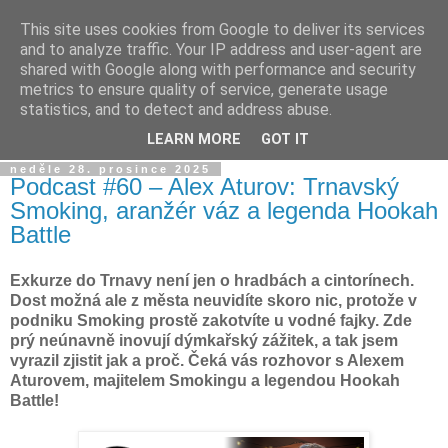
This site uses cookies from Google to deliver its services
Dýmkařův koutek
and to analyze traffic. Your IP address and user-agent are
shared with Google along with performance and security
metrics to ensure quality of service, generate usage
Místo pro všechny, kteří se chtějí dozvědět něco o světě
statistics, and to detect and address abuse.
vodních dýmek a trochu se pobavit!
LEARN MORE
GOT IT
neděle 28. prosince 2025
Podcast #60 – Alex Aturov: Trnavský
Smoking, aranžér váz a legenda Hookah
Battle
Exkurze do Trnavy není jen o hradbách a cintorínech.
Dost možná ale z města neuvidíte skoro nic, protože v
podniku Smoking prostě zakotvíte u vodné fajky. Zde
prý neúnavně inovují dýmkařský zážitek, a tak jsem
vyrazil zjistit jak a proč. Čeká vás rozhovor s Alexem
Aturovem, majitelem Smokingu a legendou Hookah
Battle!