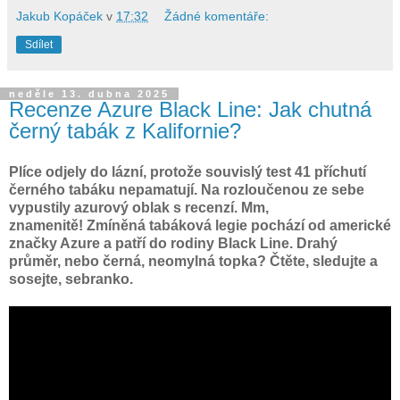
Jakub Kopáček
v
17:32
Žádné komentáře:
Sdílet
neděle 13. dubna 2025
Recenze Azure Black Line: Jak chutná
černý tabák z Kalifornie?
Plíce odjely do lázní, protože souvislý test 41 příchutí
černého tabáku nepamatují. Na rozloučenou ze sebe
vypustily azurový oblak s recenzí. Mm,
znamenitě! Zmíněná tabáková legie pochází od americké
značky Azure a patří do rodiny Black Line. Drahý
průměr, nebo černá, neomylná topka? Čtěte, sledujte a
sosejte, sebranko.