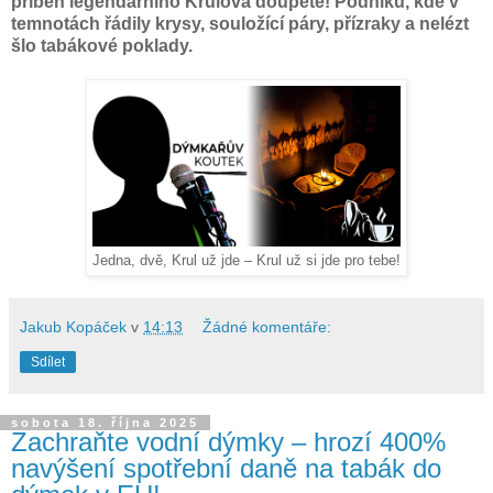
příběh legendárního Krulova doupěte! Podniku, kde v
temnotách řádily krysy, souložící páry, přízraky a nelézt
šlo tabákové poklady.
Jedna, dvě, Krul už jde – Krul už si jde pro tebe!
Jakub Kopáček
v
14:13
Žádné komentáře:
Sdílet
sobota 18. října 2025
Zachraňte vodní dýmky – hrozí 400%
navýšení spotřební daně na tabák do