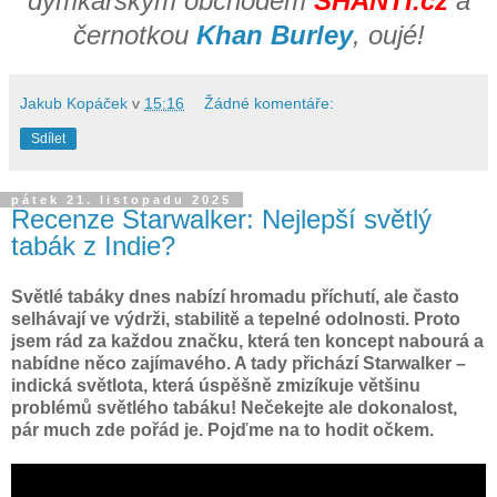
dýmkařským obchodem
SHANTI.cz
a
černotkou
Khan Burley
, oujé!
Jakub Kopáček
v
15:16
Žádné komentáře:
Sdílet
pátek 21. listopadu 2025
Recenze Starwalker: Nejlepší světlý
tabák z Indie?
Světlé tabáky dnes nabízí hromadu příchutí, ale často
selhávají ve výdrži, stabilitě a tepelné odolnosti. Proto
jsem rád za každou značku, která ten koncept nabourá a
nabídne něco zajímavého. A tady přichází Starwalker –
indická světlota, která úspěšně zmizíkuje většinu
problémů světlého tabáku! Nečekejte ale dokonalost,
pár much zde pořád je. Pojďme
na to hodit očkem.