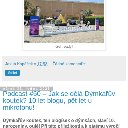
Get ready!
Jakub Kopáček
v
17:53
Žádné komentáře:
Sdílet
pátek 31. ledna 2025
Podcast #50 – Jak se dělá Dýmkařův
koutek? 10 let blogu, pět let u
mikrofonu!
Dýmkařův koutek, ten blogísek o dýmkách, slaví 10.
narozeniny, oujé! Při této příležitosti a k pátému výročí