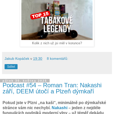
Kolik z nich už jsi měl v korunce?
Jakub Kopáček
v
19:30
8 komentářů:
Sdílet
pátek 30. května 2025
Podcast #54 – Roman Tran: Nakashi
září, DEEM útočí a Plzeň dýmkaří
Pokud jste v Plzni „na kaši“, minimálně po dýmkařské
stránce vám nic nechybí.
Nakashi
– jeden z nejdéle
fungujících podniků moderní vlny – už téměř dekádu