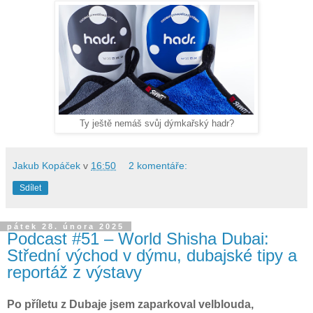
Ty ještě nemáš svůj dýmkařský hadr?
Jakub Kopáček
v
16:50
2 komentáře:
Sdílet
pátek 28. února 2025
Podcast #51 – World Shisha Dubai:
Střední východ v dýmu, dubajské tipy a
reportáž z výstavy
Po příletu z Dubaje jsem zaparkoval velblouda,