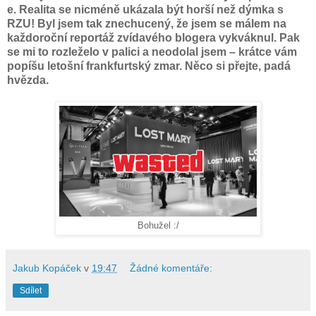
e. Realita se nicméně ukázala být horší než dýmka s
RZU! Byl jsem tak znechucený, že jsem se málem na
každoroční reportáž zvídavého blogera vykváknul. Pak
se mi to rozleželo v palici a neodolal jsem – krátce vám
popíšu letošní frankfurtský zmar. Něco si přejte, padá
hvězda.
Bohužel :/
Jakub Kopáček
v
19:47
Žádné komentáře:
Sdílet