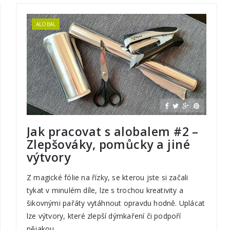
ALOBAL
Jak pracovat s alobalem #2 –
Zlepšováky, pomůcky a jiné
výtvory
Z magické fólie na řízky, se kterou jste si začali
tykat v minulém díle, lze s trochou kreativity a
šikovnými pařáty vytáhnout opravdu hodně. Uplácat
lze výtvory, které zlepší dýmkaření či podpoří
nějakou...