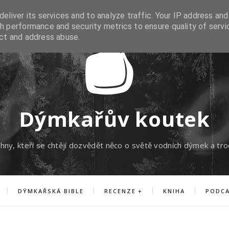
eliver its services and to analyze traffic. Your IP address and
h performance and security metrics to ensure quality of servi
ect and address abuse.
Dýmkařův koutek
hny, kteří se chtějí dozvědět něco o světě vodních dýmek a tro
DÝMKAŘSKÁ BIBLE
RECENZE
KNIHA
PODC