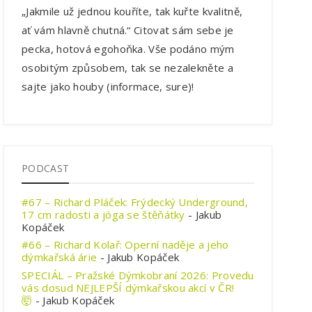
„Jakmile už jednou kouříte, tak kuřte kvalitně,
ať vám hlavně chutná.“ Citovat sám sebe je
pecka, hotová egohoňka. Vše podáno mým
osobitým způsobem, tak se nezalekněte a
sajte jako houby (informace, sure)!
PODCAST
#67 – Richard Pláček: Frýdecký Underground,
17 cm radosti a jóga se štěňátky
- Jakub
Kopáček
#66 – Richard Kolař: Operní naděje a jeho
dýmkařská árie
- Jakub Kopáček
SPECIÁL – Pražské Dýmkobraní 2026: Provedu
vás dosud NEJLEPŠÍ dýmkařskou akcí v ČR!
🤯
- Jakub Kopáček