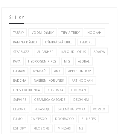
ŠTÍTKY
TABÁKY
VODNÍ DÝMKY
TIPY A TRIKY
HOOKAH
KAM NA DÝMKU
DÝMKAŘSKÁ BIBLE
ISMOKE
STARBUZZ
AL FAKHER
KALOUD LOTUS
ADALYA
KAYA
HYDROGEN PIPES
MIG
ALOBAL
FUMARI
DÝMKAŘI
AMY
APPLE ON TOP
BADCHA
NABÍJENÍ KORUNEK
ART HOOKAH
FRESH KORUNKA
KORUNKA
ODUMAN
SAPHIRE
CERAMICA CASCADE
DSCHINNI
ELWANO
PEPASTAJL
SKLENĚNÁ DÝMKA
VORTEX
FUMO
CALYPSOO
DOOBACCO
EL NEFES
ESHOPY
FILOZOFIE
MINZARI
N2