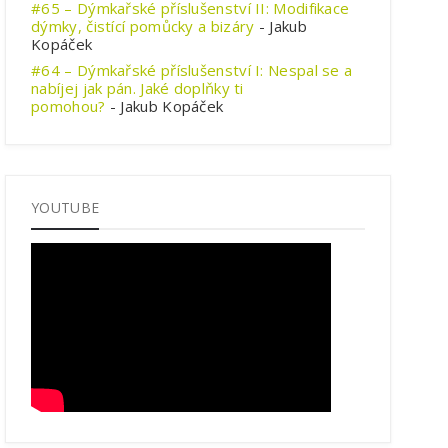
#65 – Dýmkařské příslušenství II: Modifikace
dýmky, čistící pomůcky a bizáry
- Jakub
Kopáček
#64 – Dýmkařské příslušenství I: Nespal se a
nabíjej jak pán. Jaké doplňky ti
pomohou?
- Jakub Kopáček
YOUTUBE