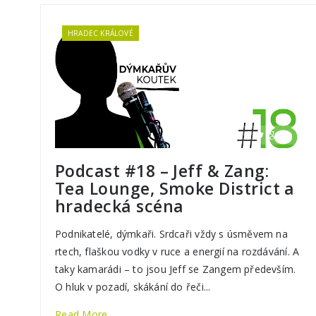
HRADEC KRÁLOVÉ
Podcast #18 – Jeff & Zang:
Tea Lounge, Smoke District a
hradecká scéna
Podnikatelé, dýmkaři. Srdcaři vždy s úsměvem na
rtech, flaškou vodky v ruce a energií na rozdávání. A
taky kamarádi – to jsou Jeff se Zangem především.
O hluk v pozadí, skákání do řeči...
Read More