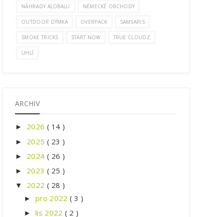
NÁHRADY ALOBALU
NĚMECKÉ OBCHODY
OUTDOOR DÝMKA
OVERPACK
SAMSARIS
SMOKE TRICKS
START NOW
TRUE CLOUDZ
UHLÍ
ARCHIV
2026
( 14 )
►
2025
( 23 )
►
2024
( 26 )
►
2023
( 25 )
►
2022
( 28 )
▼
pro 2022
( 3 )
►
lis 2022
( 2 )
►