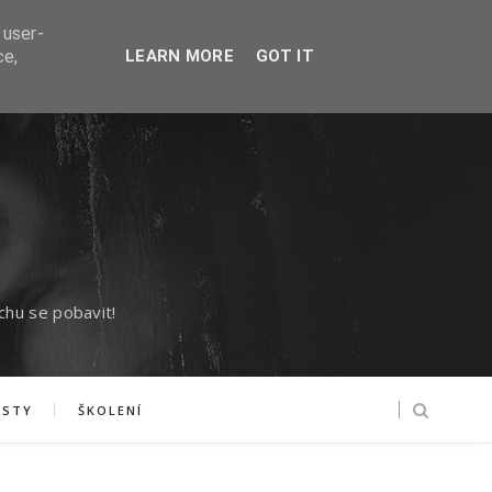
 user-
ce,
LEARN MORE
GOT IT
chu se pobavit!
ASTY
ŠKOLENÍ