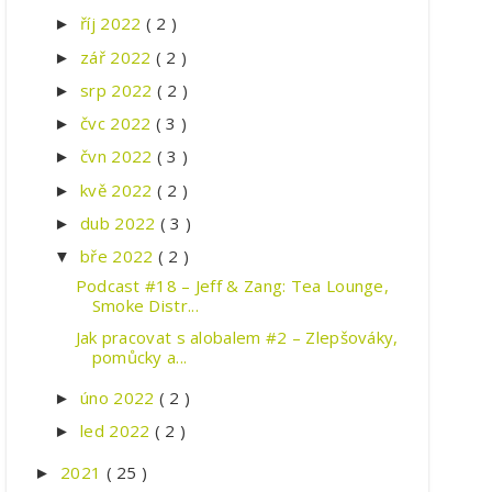
říj 2022
( 2 )
►
zář 2022
( 2 )
►
srp 2022
( 2 )
►
čvc 2022
( 3 )
►
čvn 2022
( 3 )
►
kvě 2022
( 2 )
►
dub 2022
( 3 )
►
bře 2022
( 2 )
▼
Podcast #18 – Jeff & Zang: Tea Lounge,
Smoke Distr...
Jak pracovat s alobalem #2 – Zlepšováky,
pomůcky a...
úno 2022
( 2 )
►
led 2022
( 2 )
►
2021
( 25 )
►