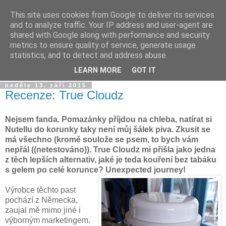
This site uses cookies from Google to deliver its services
Dýmkařův koutek
and to analyze traffic. Your IP address and user-agent are
shared with Google along with performance and security
metrics to ensure quality of service, generate usage
Místo pro všechny, kteří se chtějí dozvědět něco o světě
statistics, and to detect and address abuse.
vodních dýmek a trochu se pobavit!
LEARN MORE
GOT IT
neděle 13. září 2015
Recenze: True Cloudz
Nejsem fanda. Pomazánky příjdou na chleba, natírat si
Nutellu do korunky taky není můj šálek piva. Zkusit se
má všechno (kromě soulože se psem, to bych vám
nepřál ((netestováno)). True Cloudz mi přišla jako jedna
z těch lepších alternativ, jaké je teda kouření bez tabáku
s gelem po celé korunce? Unexpected journey!
Výrobce těchto past
pochází z Německa,
zaujal mě mimo jiné i
výborným marketingem.