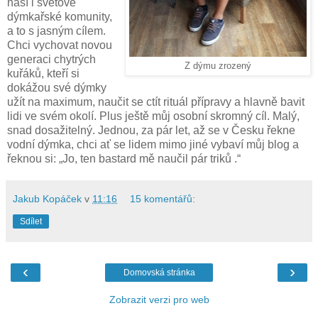
naší i světové
dýmkařské komunity,
a to s jasným cílem.
Chci vychovat novou
generaci chytrých
Z dýmu zrozený
kuřáků, kteří si
dokážou své dýmky
užít na maximum, naučit se ctít rituál přípravy a hlavně bavit
lidi ve svém okolí. Plus ještě můj osobní skromný cíl. Malý,
snad dosažitelný. Jednou, za pár let, až se v Česku řekne
vodní dýmka, chci ať se lidem mimo jiné vybaví můj blog a
řeknou si: „Jo, ten bastard mě naučil pár triků .“
Jakub Kopáček
v
11:16
15 komentářů:
Sdílet
‹
›
Domovská stránka
Zobrazit verzi pro web