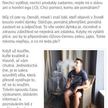
Nechci vydělat, nechci produkty zadarmo, nejde mi o slávu
ani o honění ega (:O). Chci pomoct, komu ale pomáhám?
Můj cíl jste vy, čtenáři, mladí i zralí lidé, kteří objevili v životě
kouzlo vodní dýmky. Sbližuje, pomáhá přemýšlet, pomáhá
zastavit se a odpočívat. To vše vodní dýmka je, nicméně o
zdravou záležitost se nejedná ani zdaleka. Kdyby mi vytáhli
plíce, asi by to připomínalo růžovo-černou zebru, jajks. Tohle
nikomu nepřeju, o co mi teda jde?
Když už kouříte,
kuřte kvalitně a
hlavně, ať vám
chutná. Jednoduchá
(ne, je to sakra
souvětí!) věta, která
přesně vystihuje to,
oč se tu snažím.
Trávím spoustu času
výzkumem, sbíráním
informací a
poznáváním lidí z