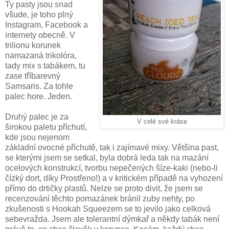
Ty pasty jsou snad
všude, je toho plný
Instagram, Facebook a
internety obecně. V
trilionu korunek
namazaná trikolóra,
tady mix s tabákem, tu
zase tříbarevný
Samsaris. Za tohle
palec hore. Jeden.
Druhý palec je za
V celé své kráse
širokou paletu příchutí,
kde jsou nejenom
základní ovocné příchutě, tak i zajímavé mixy. Většina past,
se kterými jsem se setkal, byla dobrá leda tak na mazání
ocelových konstrukcí, tvorbu nepečených šíze-kaki (nebo-li
čízký dort, díky Prostřeno!) a v kritickém případě na vyhození
přímo do drtičky plastů. Nelze se proto divit, že jsem se
recenzování těchto pomazánek bránil zuby nehty, po
zkušenosti s Hookah Squeezem se to jevilo jako celková
sebevražda. Jsem ale tolerantní dýmkař a někdy tabák není