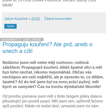
právě to, co chce člověk v korunce. Kecám, každý chce
tabák!
Jakub Kopáček
v
23:01
Žádné komentáře:
Sdílet
pondělí 7. září 2015
Propaguju kouření? Ale prd..aneb o
snech a cíli!
Nedávno jsem měl velmi milý rozhovor, rodinná
záležitost. Propaguješ kouření, děláš špatné věci a měl
bys toho nechat, nikomu nepomáháš. Občas vás
nechápou ani vaši nejbližší, ale je opravdu to, co dělám,
špatné? Až do teď jsem byl na svou práci pyšný, měl
bych se zamyslet? Čas na trochu dýmkařské filozofie!
Od prvního písmene jsem měl s tímto blogem plány dalece
přesahující jen pouhé psaní. Měl jsem sen, upřímně řečeno
spíš poslání. Nikdo mi nedal úkol, vymyslel jsem ho sám.