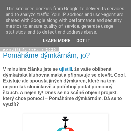
This site uses cookies from Google to deliver its services
Dýmkařův koutek
and to analyze traffic. Your IP address and user-agent are
shared with Google along with performance and security
metrics to ensure quality of service, generate usage
Místo pro všechny, kteří se chtějí dozvědět něco o světě
statistics, and to detect and address abuse.
vodních dýmek a trochu se pobavit!
LEARN MORE
GOT IT
pondělí 4. května 2020
Pomáháme dýmkárnám, jo?
V minulém článku jste se
ujistili
, že vaše oblíbená
dýmkařská klubovna maká a připravuje se otevřít. Cool.
Existuje ale spousta jiných dýmkáren, které na tom
nejsou tak sluníčkově a potřebují podat pomocný
šlauch. A nejen ty! Dnes se na scéně objevil projekt,
který chce pomoci – Pomáháme dýmkárnám. Dá se to
využít?