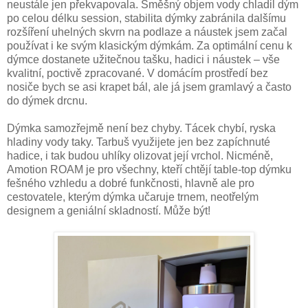
neustále jen překvapovala. Směšný objem vody chladil dým
po celou délku session, stabilita dýmky zabránila dalšímu
rozšíření uhelných skvrn na podlaze a náustek jsem začal
používat i ke svým klasickým dýmkám. Za optimální cenu k
dýmce dostanete užitečnou tašku, hadici i náustek – vše
kvalitní, poctivě zpracované. V domácím prostředí bez
nosiče bych se asi krapet bál, ale já jsem gramlavý a často
do dýmek drcnu.
Dýmka samozřejmě není bez chyby. Tácek chybí, ryska
hladiny vody taky. Tarbuš využijete jen bez zapíchnuté
hadice, i tak budou uhlíky olizovat její vrchol. Nicméně,
Amotion ROAM je pro všechny, kteří chtějí table-top dýmku
fešného vzhledu a dobré funkčnosti, hlavně ale pro
cestovatele, kterým dýmka učaruje trnem, neotřelým
designem a geniální skladností. Může být!