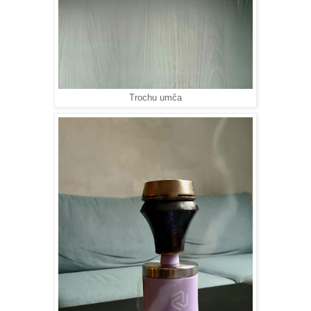
Trochu umča