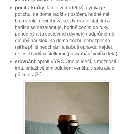
pocit z kuřby
:
tah je velmi lehký, dýmka je
potichu, na doma radši s nosičem, hodně mě
baví ventil, nepřehřívá se, dýmka je stabilní a
hadice se nezalamuje, hodně cením do ruky
pohodlný a (u cestovních dýmek) nadprůměrně
dlouhý náustek, na doma trochu nebezpečno
(síťka příliš neochrání a tarbuš opravdu nejde),
nečistit tvrdými štětkami (poškrábání vnitřku těla)
srovnání
: oproti VYRO One je lehčí, s možností
trnu, přitažlivějším odfukem ventilu, v setu ale o
půlku dražší