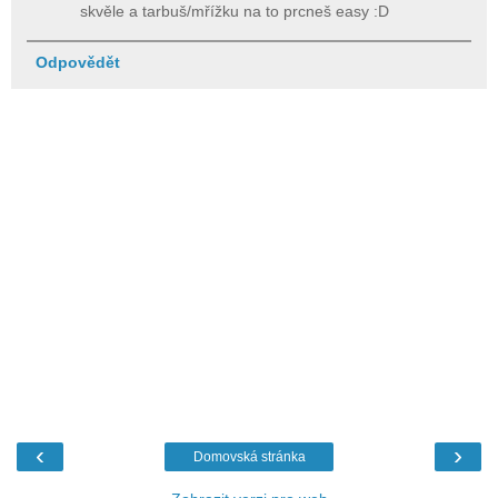
skvěle a tarbuš/mřížku na to prcneš easy :D
Odpovědět
‹
›
Domovská stránka