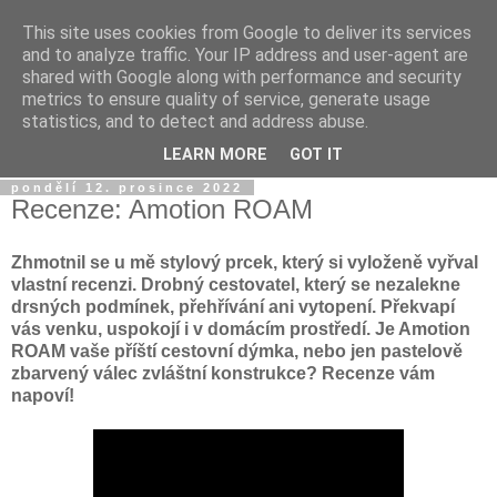
This site uses cookies from Google to deliver its services
Dýmkařův koutek
and to analyze traffic. Your IP address and user-agent are
shared with Google along with performance and security
metrics to ensure quality of service, generate usage
Místo pro všechny, kteří se chtějí dozvědět něco o světě
statistics, and to detect and address abuse.
vodních dýmek a trochu se pobavit!
LEARN MORE
GOT IT
pondělí 12. prosince 2022
Recenze: Amotion ROAM
Zhmotnil se u mě stylový prcek, který si vyloženě vyřval
vlastní recenzi. Drobný cestovatel, který se nezalekne
drsných podmínek, přehřívání ani vytopení. Překvapí
vás venku, uspokojí i v domácím prostředí. Je Amotion
ROAM vaše příští cestovní dýmka, nebo jen pastelově
zbarvený válec zvláštní konstrukce? Recenze vám
napoví!