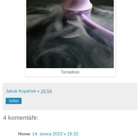
Tornádooo
Jakub Kopáček
v
16:54
Sdílet
4 komentáře:
Home
14. února 2023 v 16:32