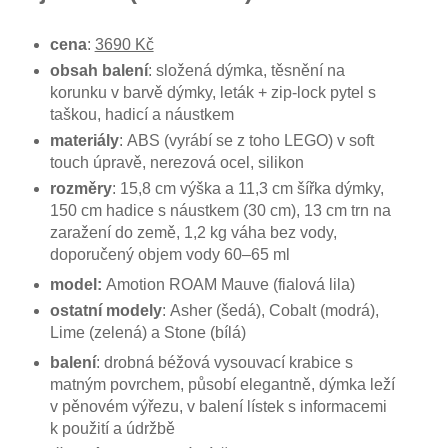
cena
:
3690 Kč
obsah balení
: složená dýmka, těsnění na
korunku v barvě dýmky, leták + zip-lock pytel s
taškou, hadicí a náustkem
materiály
: ABS (vyrábí se z toho LEGO) v soft
touch úpravě, nerezová ocel, silikon
rozměry
:
15,8 cm výška a 11,3 cm šířka dýmky,
150 cm hadice s náustkem (30 cm), 13 cm trn na
zaražení do země, 1,2 kg váha bez vody,
doporučený objem vody 60–65 ml
model:
Amotion ROAM Mauve (fialová lila)
ostatní modely
: Asher (šedá), Cobalt (modrá),
Lime (zelená) a Stone (bílá)
balení
: drobná béžová vysouvací krabice s
matným povrchem, působí elegantně, dýmka leží
v pěnovém výřezu, v balení lístek s informacemi
k použití a údržbě