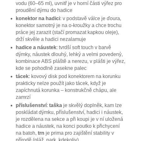
vodu (60–65 ml), uvnitř je v horní části výřez pro
proudění dýmu do hadice
konektor na hadici
: v podstavě válce je ďoura,
konektor samotný je na o-kroužky a chce trochu
práce jej zarazit (stačí promazat kapkou oleje),
drží skvěle a hadici nezalamuje
hadice a náustek
: tvrdší soft touch v barvě
dýmky, náustek dlouhý, lehký a velmi povedený,
kombinace ABS pláště a nerezu, v plášti je výřez,
kde se pohodlně zasekne palec
tácek
: kovový disk pod konektorem na korunku
prakticky nelze použít jako tácek, když je
zapíchnutá korunka – konstrukčně chápu, ale
zamrzí
příslušenství
:
taška
je skvělý doplněk, kam lze
poskládat dýmku, příslušenství, hadici i náustek,
je rozdělena na sekce a při koupi je v ní uložená
hadice a náustek, na konci poutko k přichycení
na batoh,
trn
je prima pro zajištění stability v
přírodě (pláž, park, kdekoliv)