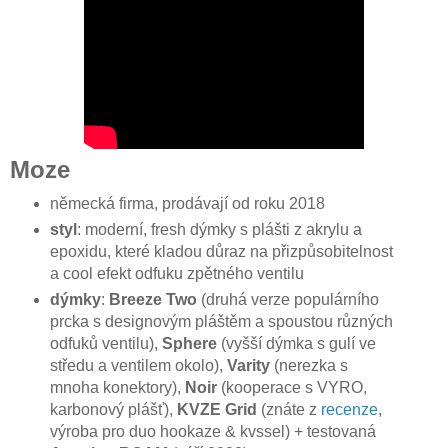
Moze
německá firma, prodávají od roku 2018
styl
: moderní, fresh dýmky s plášti z akrylu a
epoxidu, které kladou důraz na přizpůsobitelnost
a cool efekt odfuku zpětného ventilu
dýmky
:
Breeze Two
(druhá verze populárního
prcka s designovým pláštěm a spoustou různých
odfuků ventilu),
Sphere
(vyšší dýmka s gulí ve
středu a ventilem okolo),
Varity
(nerezka s
mnoha konektory),
Noir
(kooperace s VYRO,
karbonový plášť),
KVZE Grid
(znáte z
recenze
,
výroba pro duo hookaze & kvssel) + testovaná