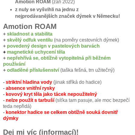
Amotion ROAM
(září 2022)
z nuly se vyšvihli na jednu z
nejprodávanějších značek dýmek v Německu!
Amotion ROAM
+
skladnost a stabilita
+
skvělý odfuk ventilu
(na poměry cestovních dýmek)
+
povedený design v pastelových barvách
+
magnetické uchycení těla
+
nepřehřívá se, obtížně vytopitelná při běžném
používání
+
odladěné příslušenství
(taška fešná, trn užitečný)
-
striktní hladina vody
(jinak stříká do hadice)
-
absence vnitřní rysky
-
kovový kryt těla jako tácek nepoužitelný
-
nelze použít s tarbuší
(síťka tam pasuje, ale moc bezpečí
teda nepřidá)
-
konektor hadice se celkem obtížně souká dovnitř
dýmky
Dej mi víc (informací)!