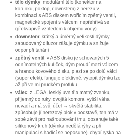
tělo dýmky
: modulární tělo (konektor na
korunku, poklop, downstem) z nerezu v
kombinaci s ABS diskem tvořícím zpětný ventil,
magnetické spojení s válcem, nepřehřívá se
(překvapivě vzhledem k objemu vody)
downstem
:
krátký a úměrný velikosti dýmky,
zabudovaný difuzor ztišuje dýmku a snižuje
odpor při tahání
zpětný ventil
: v ABS disku je schovaných 5
odnímatelných kuliček, dým proudí mezi válcem
a hranou kovového disku, plazí se po dolů válci
(super efekt), funguje efektivně, vytopit dýmku lze
až při velmi prudkém profuku
válec
:
z LEGA, lesklý uvnitř a matný zvenku,
příjemný do ruky, dvojitá komora, vyšší váha
nevadí a má svůj účel → skvělá stabilita,
způsobuje jí nerezový blok v podstavě, ten má v
sobě závit pro našroubování trnu, obsahuje také
silikonový kruh (dýmka nedělá rýhy a při
manipulaci s hadicí se neposune), chybí ryska na