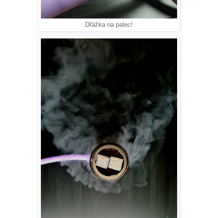
Dřážka na palec!