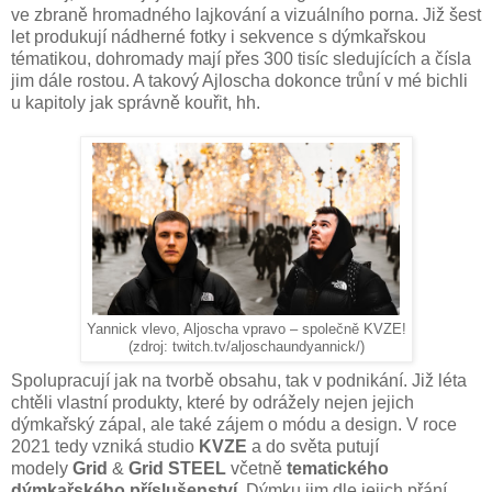
ve zbraně hromadného lajkování a vizuálního porna. Již šest
let produkují nádherné fotky i sekvence s dýmkařskou
tématikou, dohromady mají přes 300 tisíc sledujících a čísla
jim dále rostou. A takový Ajloscha dokonce trůní v mé bichli
u kapitoly jak správně kouřit, hh.
Yannick vlevo, Aljoscha vpravo – společně KVZE!
(zdroj: twitch.tv/aljoschaundyannick/)
Spolupracují jak na tvorbě obsahu, tak v podnikání. Již léta
chtěli vlastní produkty, které by odrážely nejen jejich
dýmkařský zápal, ale také zájem o módu a design. V roce
2021 tedy vzniká studio
KVZE
a do světa putují
modely
Grid
&
Grid STEEL
včetně
tematického
dýmkařského příslušenství
. Dýmku jim dle jejich přání