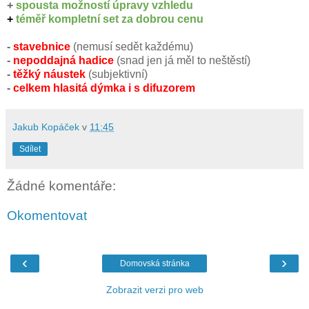
+
spousta možností úpravy vzhledu
+
téměř kompletní set za dobrou cenu
-
stavebnice
(nemusí sedět každému)
-
nepoddajná hadice
(snad jen já měl to neštěstí)
-
těžký náustek
(subjektivní)
-
celkem hlasitá dýmka i s difuzorem
Jakub Kopáček
v
11:45
Sdílet
Žádné komentáře:
Okomentovat
‹
›
Domovská stránka
Zobrazit verzi pro web