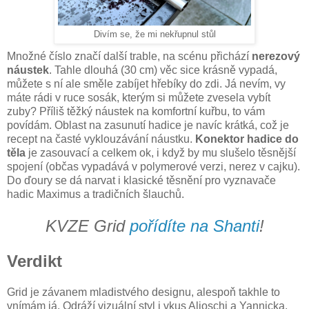
Divím se, že mi nekřupnul stůl
Množné číslo značí další trable, na scénu přichází
nerezový
náustek
. Tahle dlouhá (30 cm) věc sice krásně vypadá,
můžete s ní ale směle zabíjet hřebíky do zdi. Já nevím, vy
máte rádi v ruce sosák, kterým si můžete zvesela vybít
zuby? Příliš těžký náustek na komfortní kuřbu, to vám
povídám. Oblast na zasunutí hadice je navíc krátká, což je
recept na časté vyklouzávání náustku.
Konektor hadice do
těla
je zasouvací a celkem ok, i když by mu slušelo těsnější
spojení (občas vypadává v polymerové verzi, nerez v cajku).
Do ďoury se dá narvat i klasické těsnění pro vyznavače
hadic Maximus a tradičních šlauchů.
KVZE Grid
pořídíte na Shanti
!
Verdikt
Grid je závanem mladistvého designu, alespoň takhle to
vnímám já. Odráží vizuální styl i vkus Aljoschi a Yannicka,