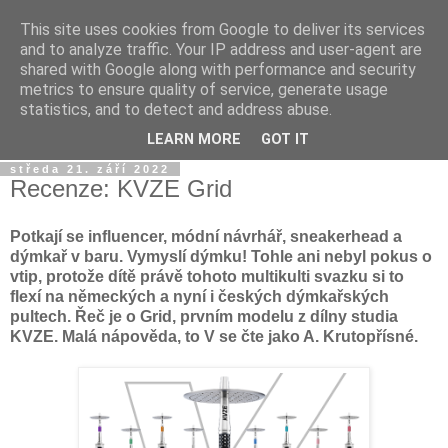
This site uses cookies from Google to deliver its services
Dýmkařův koutek
and to analyze traffic. Your IP address and user-agent are
shared with Google along with performance and security
metrics to ensure quality of service, generate usage
Místo pro všechny, kteří se chtějí dozvědět něco o světě
statistics, and to detect and address abuse.
vodních dýmek a trochu se pobavit!
LEARN MORE
GOT IT
středa 21. září 2022
Recenze: KVZE Grid
Potkají se influencer, módní návrhář, sneakerhead a
dýmkař v baru. Vymyslí dýmku! Tohle ani nebyl pokus o
vtip, protože dítě právě tohoto multikulti svazku si to
flexí na německých a nyní i českých dýmkařských
pultech. Řeč je o Grid, prvním modelu z dílny studia
KVZE. Malá nápověda, to V se čte jako A. Krutopřísné.