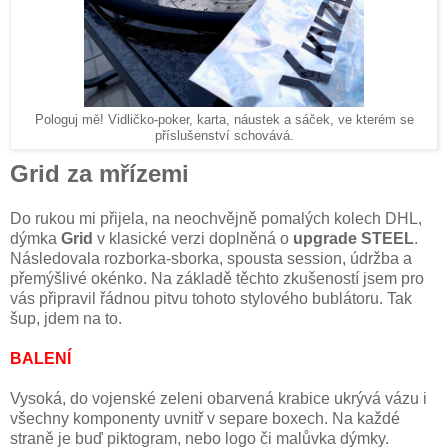
Pologuj mě! Vidličko-poker, karta, náustek a sáček, ve kterém se
příslušenství schovává.
Grid za mřízemi
Do rukou mi přijela, na neochvějně pomalých kolech DHL,
dýmka
Grid
v klasické verzi doplněná o
upgrade STEEL
.
Následovala rozborka-sborka, spousta session, údržba a
přemýšlivé okénko. Na základě těchto zkušeností jsem pro
vás připravil řádnou pitvu tohoto stylového bublátoru. Tak
šup, jdem na to.
BALENÍ
Vysoká, do vojenské zeleni obarvená krabice ukrývá vázu i
všechny komponenty uvnitř v separe boxech. Na každé
straně je buď piktogram, nebo logo či malůvka dýmky.