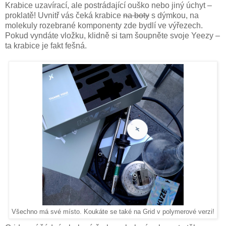
Krabice uzavírací, ale postrádající ouško nebo jiný úchyt –
proklatě! Uvnitř vás čeká krabice
na boty
s dýmkou, na
molekuly rozebrané komponenty zde bydlí ve výřezech.
Pokud vyndáte vložku, klidně si tam šoupněte svoje Yeezy –
ta krabice je fakt fešná.
Všechno má své místo. Koukáte se také na Grid v polymerové verzi!