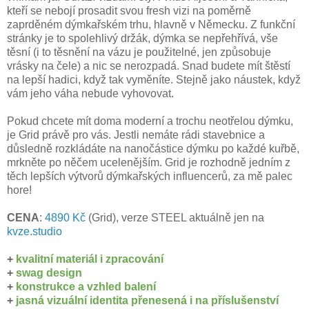
kteří se nebojí prosadit svou fresh vizi na poměrně
zaprděném dýmkařském trhu, hlavně v Německu. Z funkční
stránky je to spolehlivý držák, dýmka se nepřehřívá, vše
těsní (i to těsnění na vázu je použitelné, jen způsobuje
vrásky na čele) a nic se nerozpadá. Snad budete mít štěstí
na lepší hadici, když tak vyměníte. Stejně jako náustek, když
vám jeho váha nebude vyhovovat.
Pokud chcete mít doma moderní a trochu neotřelou dýmku,
je Grid právě pro vás. Jestli nemáte rádi stavebnice a
důsledně rozkládáte na nanočástice dýmku po každé kuřbě,
mrkněte po něčem ucelenějším. Grid je rozhodně jedním z
těch lepších výtvorů dýmkařských influencerů, za mě palec
hore!
CENA
:
4890 Kč
(Grid), verze STEEL aktuálně jen na
kvze.studio
+
kvalitní materiál i zpracování
+
swag design
+
konstrukce a vzhled balení
+
jasná vizuální identita přenesená i na příslušenství