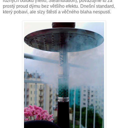
různých odfuků (hello, Steamulation), považujme to za
prostý proud dýmu bez většího efektu. Dnešní standard,
který pobaví, ale slzy štěstí a věčného blaha nespustí.