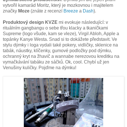
vytvořil kamarád Moritz, který je mozkovnou i majitelem
značky
Moze
(znáte z recenzí
Breeze
a
Dash
).
Produktový design KVZE
mi evokuje následující: v
rituálním gangbangu o sebe třou klacky a tkaničkami
Supreme (logo všude, kam se vleze), Virgil Abloh, Apple a
topánky Kanye Westa. Snad si to dokážete představit. Ve
stylu dýmky i loga vydali také pokery, vidličky, sklenice na
tabák, náustky, klíčenky, gumové podložky pod dýmku,
ochranný kryt na žhavič a wannabe nerezovou kreditku na
vymačkávání tabáku ze sáčků. Ok, cool. Chybí už jen
Venušiny kuličky. Pojďme na dýmku!