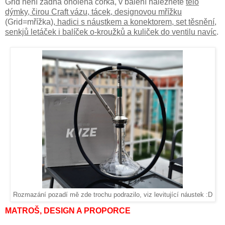
Grid není žádná oholená čorka, v balení naleznete
tělo
dýmky, čirou Craft vázu, tácek, designovou mřížku
(Grid=mřížka)
, hadici s náustkem a konektorem, set těsnění,
senkjů letáček i
balíček o-kroužků a kuliček do ventilu navíc
.
Rozmazání pozadí mě zde trochu podrazilo, viz levitující náustek :D
MATROŠ, DESIGN A PROPORCE