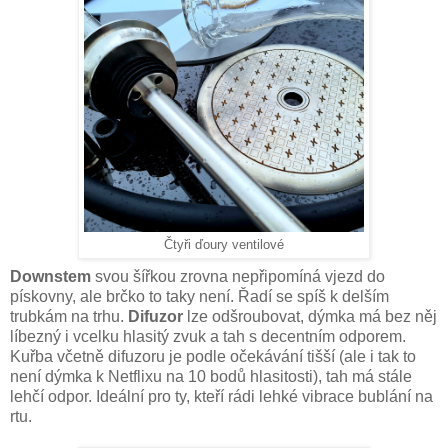
Čtyři ďoury ventilové
Downstem
svou šířkou zrovna nepřipomíná vjezd do
pískovny, ale brčko to taky není. Řadí se spíš k delším
trubkám na trhu.
Difuzor
lze odšroubovat, dýmka má bez něj
líbezný i vcelku hlasitý zvuk a tah s decentním odporem.
Kuřba včetně difuzoru je podle očekávání tišší (ale i tak to
není dýmka k Netflixu na 10 bodů hlasitosti), tah má stále
lehčí odpor. Ideální pro ty, kteří rádi lehké vibrace bublání na
rtu.