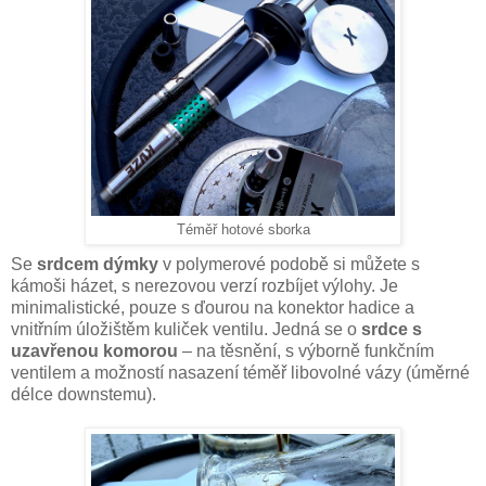
Téměř hotové sborka
Se
srdcem dýmky
v polymerové podobě si můžete s
kámoši házet, s nerezovou verzí rozbíjet výlohy. Je
minimalistické, pouze s ďourou na konektor hadice a
vnitřním úložištěm kuliček ventilu. Jedná se o
srdce s
uzavřenou komorou
– na těsnění, s výborně funkčním
ventilem a možností nasazení téměř libovolné vázy (úměrné
délce downstemu).