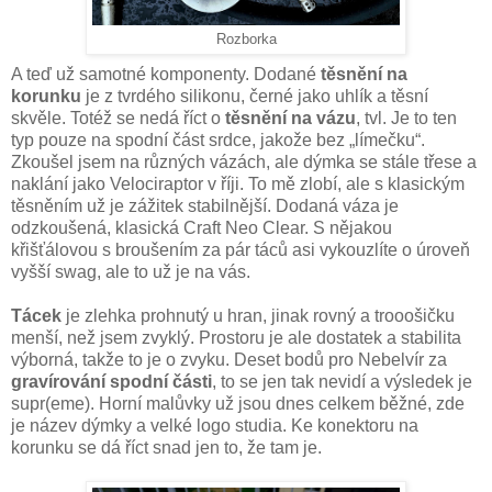
Rozborka
A teď už samotné komponenty. Dodané
těsnění na
korunku
je z tvrdého silikonu, černé jako uhlík a těsní
skvěle. Totéž se nedá říct o
těsnění na vázu
, tvl. Je to ten
typ pouze na spodní část srdce, jakože bez „límečku“.
Zkoušel jsem na různých vázách, ale dýmka se stále třese a
naklání jako Velociraptor v říji. To mě zlobí, ale s klasickým
těsněním už je zážitek stabilnější. Dodaná váza je
odzkoušená, klasická Craft Neo Clear. S nějakou
křišťálovou s broušením za pár táců asi vykouzlíte o úroveň
vyšší swag, ale to už je na vás.
Tácek
je zlehka prohnutý u hran, jinak rovný a trooošičku
menší, než jsem zvyklý. Prostoru je ale dostatek a stabilita
výborná, takže to je o zvyku. Deset bodů pro Nebelvír za
gravírování spodní části
, to se jen tak nevidí a výsledek je
supr(eme). Horní malůvky už jsou dnes celkem běžné, zde
je název dýmky a velké logo studia. Ke konektoru na
korunku se dá říct snad jen to, že tam je.