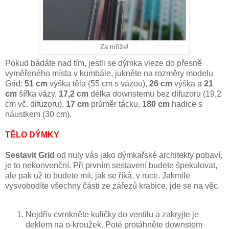
Za mříže!
Pokud bádáte nad tím, jestli se dýmka vleze do přesně
vyměřeného místa v kumbále, jukněte na rozměry modelu
Grid:
51 cm
výška těla (55 cm s vázou),
26 cm
výška a
21
cm
šířka vázy,
17,2 cm
délka downstemu bez difuzoru (19,2
cm vč. difuzoru),
17 cm
průměr tácku,
180 cm
hadice s
náustkem (30 cm).
TĚLO DÝMKY
Sestavit Grid
od nuly vás jako dýmkařské architekty pobaví,
je to nekonvenční. Při prvním sestavení budete špekulovat,
ale pak už to budete mít, jak se říká, v ruce. Jakmile
vysvobodíte všechny části ze zářezů krabice, jde se na věc.
Nejdřív cvrnkněte kuličky do ventilu a zakryjte je
deklem na o-kroužek. Poté protáhněte downstem