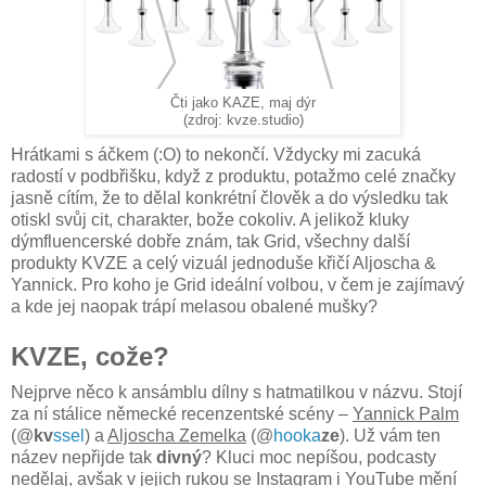
Čti jako KAZE, maj dýr
(zdroj: kvze.studio)
Hrátkami s áčkem (:O) to nekončí. Vždycky mi zacuká
radostí v podbřišku, když z produktu, potažmo celé značky
jasně cítím, že to dělal konkrétní člověk a do výsledku tak
otiskl svůj cit, charakter, bože cokoliv. A jelikož kluky
dýmfluencerské dobře znám, tak Grid, všechny další
produkty KVZE a celý vizuál jednoduše křičí Aljoscha &
Yannick. Pro koho je Grid ideální volbou, v čem je zajímavý
a kde jej naopak trápí melasou obalené mušky?
KVZE, cože?
Nejprve něco k ansámblu dílny s hatmatilkou v názvu. Stojí
za ní stálice německé recenzentské scény –
Yannick Palm
(@
kv
ssel
) a
Aljoscha Zemelka
(@
hooka
ze
). Už vám ten
název nepřijde tak
divný
? Kluci moc nepíšou, podcasty
nedělaj, avšak v jejich rukou se Instagram i YouTube mění