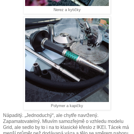
Nerez a kytičky
Polymer a kapičky
Nápaditý. „Jednoduchý“, ale chytře navržený.
Zapamatovatelný. Mluvím samozřejmě o vzhledu modelu
Grid, ale sedlo by to i na to klasické křeslo z IKEI. Tácek má
menší průměr než dodávaná váza a tělo se směrem nahoru