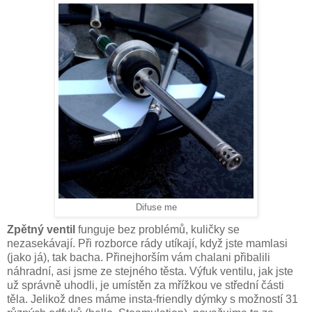
Difuse me
Zpětný ventil
funguje bez problémů, kuličky se
nezasekávají. Při rozborce rády utíkají, když jste mamlasi
(jako já), tak bacha. Přinejhorším vám chalani přibalili
náhradní, asi jsme ze stejného těsta. Výfuk ventilu, jak jste
už správně uhodli, je umístěn za mřížkou ve střední části
těla. Jelikož dnes máme insta-friendly dýmky s možností 31