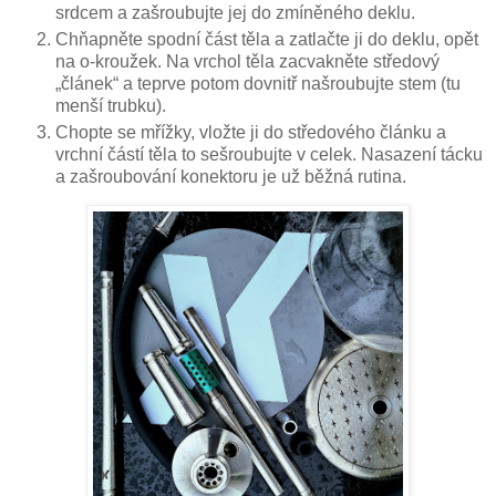
srdcem a zašroubujte jej do zmíněného deklu.
Chňapněte spodní část těla a zatlačte ji do deklu, opět
na o-kroužek. Na vrchol těla zacvakněte středový
„článek“ a teprve potom dovnitř našroubujte stem (tu
menší trubku).
Chopte se mřížky, vložte ji do středového článku a
vrchní částí těla to sešroubujte v celek. Nasazení tácku
a zašroubování konektoru je už běžná rutina.