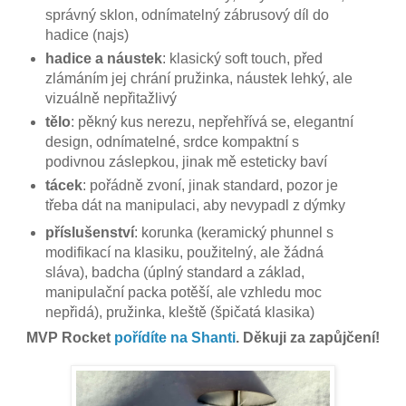
správný sklon, odnímatelný zábrusový díl do
hadice (najs)
hadice a náustek
: klasický soft touch, před
zlámáním jej chrání pružinka, náustek lehký, ale
vizuálně nepřitažlivý
tělo
: pěkný kus nerezu, nepřehřívá se, elegantní
design, odnímatelné, srdce kompaktní s
podivnou záslepkou, jinak mě esteticky baví
tácek
: pořádně zvoní, jinak standard, pozor je
třeba dát na manipulaci, aby nevypadl z dýmky
příslušenství
: korunka (keramický phunnel s
modifikací na klasiku, použitelný, ale žádná
sláva), badcha (úplný standard a základ,
manipulační packa potěší, ale vzhledu moc
nepřidá), pružinka, kleště (špičatá klasika)
MVP Rocket
pořídíte na Shanti
. Děkuji za zapůjčení!