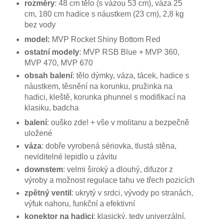
rozměry
: 48 cm tělo (s vázou 53 cm), váza 25
cm, 180 cm hadice s náustkem (23 cm), 2,8 kg
bez vody
model:
MVP Rocket Shiny Bottom Red
ostatní modely
: MVP RSB Blue + MVP 360,
MVP 470, MVP 670
obsah balení
: tělo dýmky, váza, tácek, hadice s
náustkem, těsnění na korunku, pružinka na
hadici, kleště, korunka phunnel s modifikací na
klasiku, badcha
balení
: ouško zde! + vše v molitanu a bezpečně
uložené
váza
: dobře vyrobená sériovka, tlustá stěna,
neviditelné lepidlo u závitu
downstem
: velmi široký a dlouhý, difuzor z
výroby a možnost regulace tahu ve třech pozicích
zpětný ventil
: ukrytý v srdci, vývody po stranách,
výfuk nahoru, funkční a efektivní
konektor na hadici
: klasický, tedy univerzální,