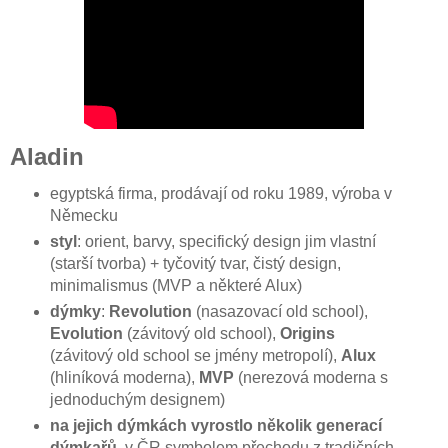
Aladin
egyptská firma, prodávají od roku 1989, výroba v
Německu
styl
: orient, barvy, specifický design jim vlastní
(starší tvorba) + tyčovitý tvar, čistý design,
minimalismus (MVP a některé Alux)
dýmky
:
Revolution
(nasazovací old school),
Evolution
(závitový old school),
Origins
(závitový old school se jmény metropolí),
Alux
(hliníková moderna),
MVP
(nerezová moderna s
jednoduchým designem)
na jejich dýmkách vyrostlo několik generací
dýmkařů
, v ČR symbolem přechodu z tradičních