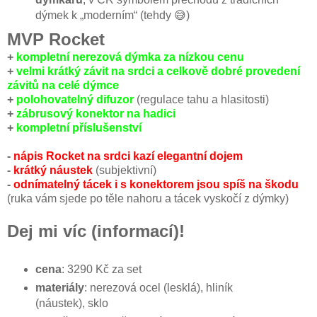
dýmek k „moderním“ (tehdy 😅)
MVP Rocket
+
kompletní nerezová dýmka za nízkou cenu
+
velmi krátký závit na srdci a celkově dobré provedení
závitů na celé dýmce
+
polohovatelný difuzor
(regulace tahu a hlasitosti)
+
zábrusový konektor na hadici
+
kompletní příslušenství
-
nápis Rocket na srdci kazí elegantní dojem
-
krátký náustek
(subjektivní)
-
odnímatelný tácek i s konektorem jsou spíš na škodu
(ruka vám sjede po těle nahoru a tácek vyskočí z dýmky)
Dej mi víc (informací)!
cena
: 3290 Kč za set
materiály
: nerezová ocel (lesklá), hliník
(náustek), sklo