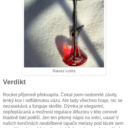
Raketa vzlétá
Verdikt
Rocket příjemně překvapila. Čekal jsem nedomrlé závity,
tenký kov i odfláknutou vázu. Ale tady všechno hraje, nic se
nezasekává a funguje skvěle. Dýmka je elegantní,
nepřeplácaná a možnost regulace difuzoru v této cenové
hladině fakt potěší. Jen ten pitomý nápis na srdci, uaaa! V
našich končinách neoblíbené lapače melasy pod tácek sem