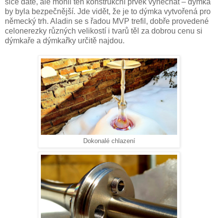
sice dáte, ale mohli ten konstrukční prvek vynechat – dýmka
by byla bezpečnější. Jde vidět, že je to dýmka vytvořená pro
německý trh. Aladin se s řadou MVP trefil, dobře provedené
celonerezky různých velikostí i tvarů těl za dobrou cenu si
dýmkaře a dýmkařky určitě najdou.
Dokonalé chlazení