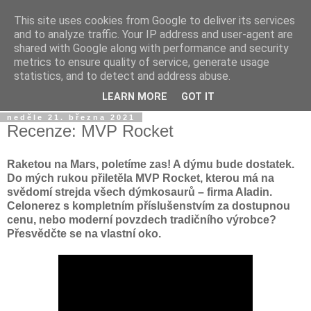
This site uses cookies from Google to deliver its services
Dýmkařův koutek
and to analyze traffic. Your IP address and user-agent are
shared with Google along with performance and security
metrics to ensure quality of service, generate usage
Místo pro všechny, kteří se chtějí dozvědět něco o světě
statistics, and to detect and address abuse.
vodních dýmek a trochu se pobavit!
LEARN MORE
GOT IT
neděle 21. března 2021
Recenze: MVP Rocket
Raketou na Mars, poletíme zas! A dýmu bude dostatek.
Do mých rukou přiletěla MVP Rocket, kterou má na
svědomí strejda všech dýmkosaurů – firma Aladin.
Celonerez s kompletním příslušenstvím za dostupnou
cenu, nebo moderní povzdech tradičního výrobce?
Přesvědčte se na vlastní oko.