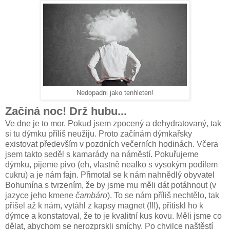
Nedopadni jako tenhleten!
Začíná noc! Drž hubu...
Ve dne je to mor. Pokud jsem zpocený a dehydratovaný, tak
si tu dýmku příliš neužiju. Proto začínám dýmkařsky
existovat především v pozdních večerních hodinách. Včera
jsem takto seděl s kamarády na náměstí. Pokuřujeme
dýmku, pijeme pivo (eh, vlastně nealko s vysokým podílem
cukru) a je nám fajn. Přimotal se k nám nahnědlý obyvatel
Bohumína s tvrzením, že by jsme mu měli dát potáhnout (v
jazyce jeho kmene
čambáro
). To se nám příliš nechtělo, tak
přišel až k nám, vytáhl z kapsy magnet (!!!), přitiskl ho k
dýmce a konstatoval, že to je kvalitní kus kovu. Měli jsme co
dělat, abychom se nerozprskli smíchy. Po chvilce naštěstí