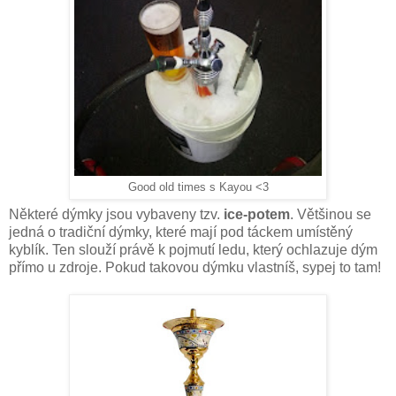
Good old times s Kayou <3
Některé dýmky jsou vybaveny tzv.
ice-potem
. Většinou se
jedná o tradiční dýmky, které mají pod táckem umístěný
kyblík. Ten slouží právě k pojmutí ledu, který ochlazuje dým
přímo u zdroje. Pokud takovou dýmku vlastníš, sypej to tam!