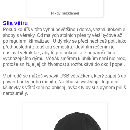
Nikdy nezklame!
Síla větru
Pokud kouříš v této výhni povětšinou doma, vezmi útokem e-
shopy s větráky. Od malých stolních přes ty větší tyčové až
po regulérní klimatizaci. U dýmky se přeci nechceš potit jako
před poslední zkouškou semestru. Ideálním řešením je
nastavit větrák tak, aby tě profouknul, ale nenarušil linii
vycházejícího dýmu. Větrák směrem k uhlíkům není nic moc,
protože snižuje jejich životnost a rozfoukává do okolí popel.
V přírodě se můžeš vybavit USB větráčkem, který zapojíš do
power banky nebo mobilu. Na trhu se vyskytují i legrační
kšiltovky s větrákem na obličej, avšak ty by si s dýmem příliš
nerozuměly.