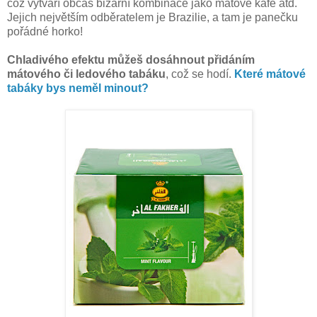
což vytváří občas bizarní kombinace jako mátové kafe atd.
Jejich největším odběratelem je Brazilie, a tam je panečku
pořádné horko!
Chladivého efektu můžeš dosáhnout přidáním
mátového či ledového tabáku
, což se hodí.
Které mátové
tabáky bys neměl minout?