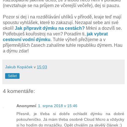
(nevztahuje se na průjem ze včerejší večeře), dej si pauzu.
Pozor si dej i na rozdělávání uhlíků v přírodě, kraje teď mají
spoustu vyhlášek, které to zakazují. Nezapal sebe ani své
okolí!
Jak připravit dýmku na cestách?
Mrkni a dozvíš se.
Potřebuješ kouřostroj na ven? Poradím ti,
jak vybrat
cestovní vodní dýmku
. Tuhle výheň přežijeme a v
příjemnějších časech zahalíme tuhle republiku dýmem. Hau
a dýmu zdar!
Jakub Kopáček
v
15:03
Sdílet
4 komentáře:
Anonymní
1. srpna 2018 v 15:46
Přesně, je třeba si dobře ochladit dýmku na dobré
pokouřeníčko. Já mám třeba osobně Cloud Micro a vždycky
si ho hodím do mrazáčku. Opět chválím za skvělý článek :)