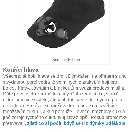
Summer Edition
Kouřící hlava
Všechno tě bolí, hlava se drolí. Dýmkaření na přímém slunci
s vydatnou porcí vedra tě velmi rychle zrakví. V boji proti
bolesti hlavy, závratím a blackoutům využij především stínu.
Dále povolej do zbraně tekutiny. Chlazené pivko, víno či
cider jsou sice skvělé, ale v období veder ti k dýmce příliš
nesednou. Prolévej se radši vodou a nealkem s větším
množstvím cukru. Cukr ti pomůže – ovoce, hroznový cukr a
jiné zdroje rychlého cukru tvůj stav zlepší. Pokud problémky
přetrvávají,
zjisti co si počít, když se ti z dýmky udělá zle!