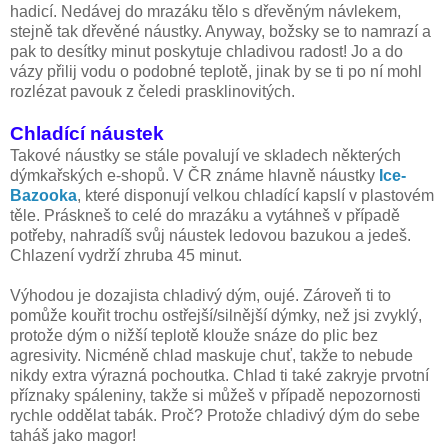
hadicí. Nedávej do mrazáku tělo s dřevěným návlekem,
stejně tak dřevěné náustky. Anyway, božsky se to namrazí a
pak to desítky minut poskytuje chladivou radost! Jo a do
vázy přilij vodu o podobné teplotě, jinak by se ti po ní mohl
rozlézat pavouk z čeledi prasklinovitých.
Chladící náustek
Takové náustky se stále povalují ve skladech některých
dýmkařských e-shopů. V ČR známe hlavně náustky
Ice-
Bazooka
, které disponují velkou chladící kapslí v plastovém
těle. Práskneš to celé do mrazáku a vytáhneš v případě
potřeby, nahradíš svůj náustek ledovou bazukou a jedeš.
Chlazení vydrží zhruba 45 minut.
Výhodou je dozajista chladivý dým, oujé. Zároveň ti to
pomůže kouřit trochu ostřejší/silnější dýmky, než jsi zvyklý,
protože dým o nižší teplotě klouže snáze do plic bez
agresivity. Nicméně chlad maskuje chuť, takže to nebude
nikdy extra výrazná pochoutka. Chlad ti také zakryje prvotní
příznaky spáleniny, takže si můžeš v případě nepozornosti
rychle oddělat tabák. Proč? Protože chladivý dým do sebe
taháš jako magor!