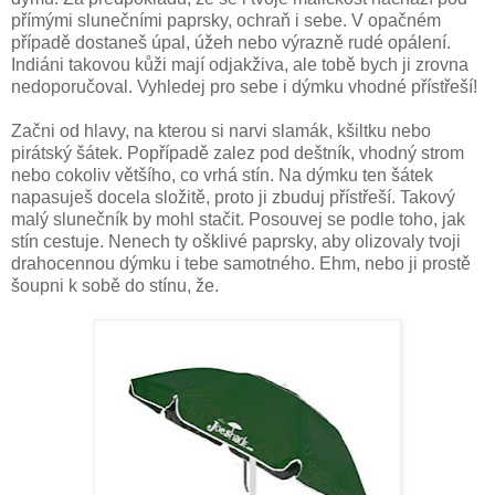
přímými slunečními paprsky, ochraň i sebe. V opačném
případě dostaneš úpal, úžeh nebo výrazně rudé opálení.
Indiáni takovou kůži mají odjakživa, ale tobě bych ji zrovna
nedoporučoval. Vyhledej pro sebe i dýmku vhodné přístřeší!
Začni od hlavy, na kterou si narvi slamák, kšiltku nebo
pirátský šátek. Popřípadě zalez pod deštník, vhodný strom
nebo cokoliv většího, co vrhá stín. Na dýmku ten šátek
napasuješ docela složitě, proto ji zbuduj přístřeší. Takový
malý slunečník by mohl stačit. Posouvej se podle toho, jak
stín cestuje. Nenech ty ošklivé paprsky, aby olizovaly tvoji
drahocennou dýmku i tebe samotného. Ehm, nebo ji prostě
šoupni k sobě do stínu, že.