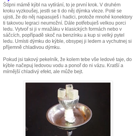
Štípni mámě kýbl na vytírání, to je první krok. V druhém
kroku vyzkoušej, jestli se ti do něj dýmka vleze. Poté se
ujisti, že do něj napasuješ i hadici, protože mnohé konektory
ti takovou legraci neumožní. Dále potřebuješ velkou porci
ledu. Vytvoř si ji v mražáku v klasických formách nebo v
sáčcích, popřípadě skoč na benzínku a kup si velký pytel
ledu. Umísti dýmku do kýble, obsypej ji ledem a vychutnej si
příjemně chladivou dýmku.
Pokud jsi takový pekelník, že kolem tebe vše ledové taje, do
kýble načepuj ledovou vodu a ponoř do ni vázu. Kratší a
mírnější chladivý efekt, ale může bejt.