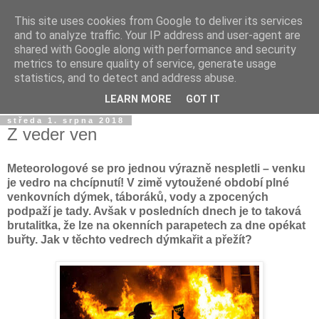
This site uses cookies from Google to deliver its services
Dýmkařův koutek
and to analyze traffic. Your IP address and user-agent are
shared with Google along with performance and security
metrics to ensure quality of service, generate usage
Místo pro všechny, kteří se chtějí dozvědět něco o světě
statistics, and to detect and address abuse.
vodních dýmek a trochu se pobavit!
LEARN MORE
GOT IT
středa 1. srpna 2018
Z veder ven
Meteorologové se pro jednou výrazně nespletli – venku
je vedro na chcípnutí! V zimě vytoužené období plné
venkovních dýmek, táboráků, vody a zpocených
podpaží je tady. Avšak v posledních dnech je to taková
brutalitka, že lze na okenních parapetech za dne opékat
buřty. Jak v těchto vedrech dýmkařit a přežít?