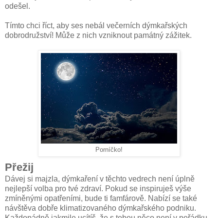
odešel.
Tímto chci říct, aby ses nebál večerních dýmkařských
dobrodružství! Může z nich vzniknout památný zážitek.
Porníčko!
Přežij
Dávej si majzla, dýmkaření v těchto vedrech není úplně
nejlepší volba pro tvé zdraví. Pokud se inspiruješ výše
zmíněnými opatřeními, bude ti famfárově. Nabízí se také
návštěva dobře klimatizovaného dýmkařského podniku.
Každopádně jakmile ucítíš, že s tebou něco není v pořádku