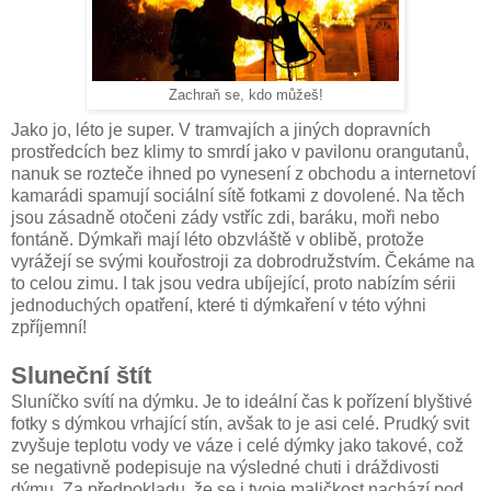
Zachraň se, kdo můžeš!
Jako jo, léto je super. V tramvajích a jiných dopravních
prostředcích bez klimy to smrdí jako v pavilonu orangutanů,
nanuk se rozteče ihned po vynesení z obchodu a internetoví
kamarádi spamují sociální sítě fotkami z dovolené. Na těch
jsou zásadně otočeni zády vstříc zdi, baráku, moři nebo
fontáně. Dýmkaři mají léto obzvláště v oblibě, protože
vyrážejí se svými kouřostroji za dobrodružstvím. Čekáme na
to celou zimu. I tak jsou vedra ubíjející, proto nabízím sérii
jednoduchých opatření, které ti dýmkaření v této výhni
zpříjemní!
Sluneční štít
Sluníčko svítí na dýmku. Je to ideální čas k pořízení blyštivé
fotky s dýmkou vrhající stín, avšak to je asi celé. Prudký svit
zvyšuje teplotu vody ve váze i celé dýmky jako takové, což
se negativně podepisuje na výsledné chuti i dráždivosti
dýmu. Za předpokladu, že se i tvoje maličkost nachází pod