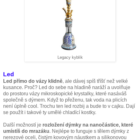
Legacy kyblík
Led
Led přímo do vázy klidně
, ale dávej spíš tříšť než velké
kusance. Proč? Led do sebe na hladině naráží a uvolňuje
do prostoru vázy mikroskopické krystalky, které nasáváš
společně s dýmem. Když to přeženu, tak voda na plicích
není úplně cool. Trochu ten led rozbij a bude to v cajku. Dají
se použít i takové ty umělé chladící kostky.
Další možností je
rozložení dýmky na nanočástice, které
umístíš do mrazáku
. Nejlépe to funguje s tělem dýmky z
nerezové oceli, čistým kovovým náustkem a silikonovou