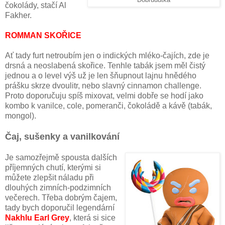
čokolády, stačí Al
Fakher.
ROMMAN SKOŘICE
Ať tady furt netroubím jen o indických mléko-čajích, zde je
drsná a neoslabená skořice. Tenhle tabák jsem měl čistý
jednou a o level výš už je len šňupnout lajnu hnědého
prášku skrze dvoulitr, nebo slavný cinnamon challenge.
Proto doporučuju spíš mixovat, velmi dobře se hodí jako
kombo k vanilce, cole, pomeranči, čokoládě a kávě (tabák,
mongol).
Čaj, sušenky a vanilkování
Je samozřejmě spousta dalších
příjemných chutí, kterými si
můžete zlepšit náladu při
dlouhých zimních-podzimních
večerech. Třeba dobrým čajem,
tady bych doporučil legendární
Nakhlu Earl Grey
, která si sice