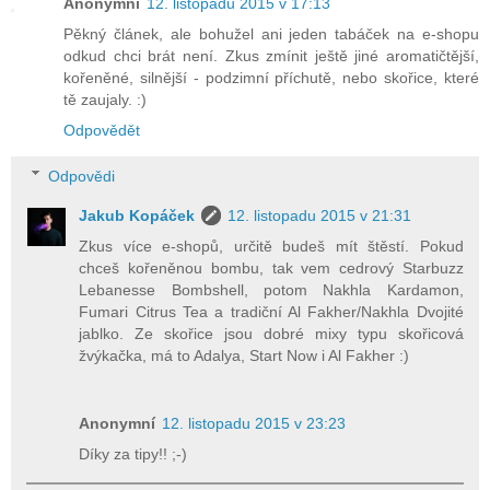
Anonymní
12. listopadu 2015 v 17:13
Pěkný článek, ale bohužel ani jeden tabáček na e-shopu
odkud chci brát není. Zkus zmínit ještě jiné aromatičtější,
kořeněné, silnější - podzimní příchutě, nebo skořice, které
tě zaujaly. :)
Odpovědět
Odpovědi
Jakub Kopáček
12. listopadu 2015 v 21:31
Zkus více e-shopů, určitě budeš mít štěstí. Pokud
chceš kořeněnou bombu, tak vem cedrový Starbuzz
Lebanesse Bombshell, potom Nakhla Kardamon,
Fumari Citrus Tea a tradiční Al Fakher/Nakhla Dvojité
jablko. Ze skořice jsou dobré mixy typu skořicová
žvýkačka, má to Adalya, Start Now i Al Fakher :)
Anonymní
12. listopadu 2015 v 23:23
Díky za tipy!! ;-)