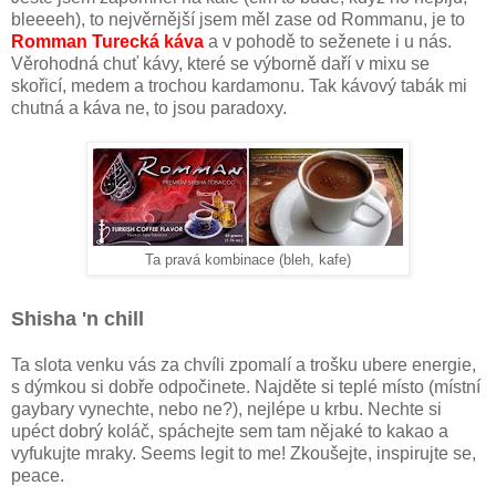
bleeeeh), to nejvěrnější jsem měl zase od Rommanu, je to
Romman Turecká káva
a v pohodě to seženete i u nás.
Věrohodná chuť kávy, které se výborně daří v mixu se
skořicí, medem a trochou kardamonu. Tak kávový tabák mi
chutná a káva ne, to jsou paradoxy.
Ta pravá kombinace (bleh, kafe)
Shisha 'n chill
Ta slota venku vás za chvíli zpomalí a trošku ubere energie,
s dýmkou si dobře odpočinete. Najděte si teplé místo (místní
gaybary vynechte, nebo ne?), nejlépe u krbu. Nechte si
upéct dobrý koláč, spáchejte sem tam nějaké to kakao a
vyfukujte mraky. Seems legit to me! Zkoušejte, inspirujte se,
peace.