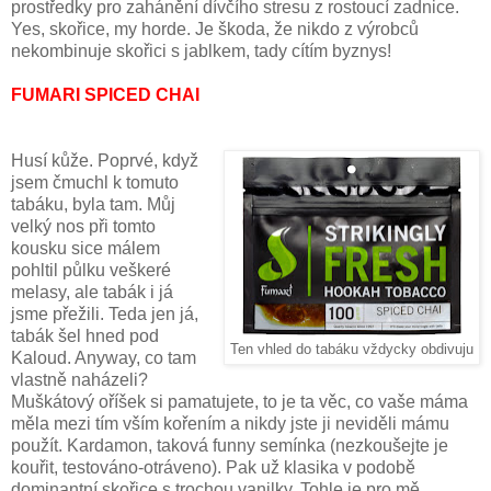
prostředky pro zahánění dívčího stresu z rostoucí zadnice.
Yes, skořice, my horde. Je škoda, že nikdo z výrobců
nekombinuje skořici s jablkem, tady cítím byznys!
FUMARI SPICED CHAI
Husí kůže. Poprvé, když
jsem čmuchl k tomuto
tabáku, byla tam. Můj
velký nos při tomto
kousku sice málem
pohltil půlku veškeré
melasy, ale tabák i já
jsme přežili. Teda jen já,
tabák šel hned pod
Ten vhled do tabáku vždycky obdivuju
Kaloud. Anyway, co tam
vlastně naházeli?
Muškátový oříšek si pamatujete, to je ta věc, co vaše máma
měla mezi tím vším kořením a nikdy jste ji neviděli mámu
použít. Kardamon, taková funny semínka (nezkoušejte je
kouřit, testováno-otráveno). Pak už klasika v podobě
dominantní skořice s trochou vanilky. Tohle je pro mě