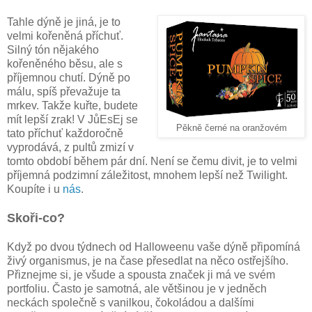
Tahle dýně je jiná, je to
velmi kořeněná příchuť.
Silný tón nějakého
kořeněného běsu, ale s
příjemnou chutí. Dýně po
málu, spíš převažuje ta
mrkev. Takže kuřte, budete
mít lepší zrak! V JůEsEj se
Pěkně černé na oranžovém
tato příchuť každoročně
vyprodává, z pultů zmizí v
tomto období během pár dní. Není se čemu divit, je to velmi
příjemná podzimní záležitost, mnohem lepší než Twilight.
Koupíte i u
nás
.
Skoři-co?
Když po dvou týdnech od Halloweenu vaše dýně připomíná
živý organismus, je na čase přesedlat na něco ostřejšího.
Přiznejme si, je všude a spousta značek ji má ve svém
portfoliu. Často je samotná, ale většinou je v jedněch
neckách společně s vanilkou, čokoládou a dalšími