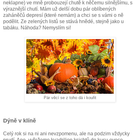
neklapne) ve mně probouzejí chutě k něčemu silnějšímu, s
výraznější chutí. Mám už delší dobu pár oblíbených
zaháněčů depresí (které nemám) a chci se s vámi o ně
podělit. Ze zelených listů se stává hnědé, stejně jako u
tabáku. Náhoda? Nemyslím si!
Pár věcí se z toho dá i kouřit
Dýně v klíně
Celý rok si na ni ani nevzpomenu, ale na podzim vždycky
prudí. Ano, vyřežeme kvadrilion ksichtů do kusu ovoce,