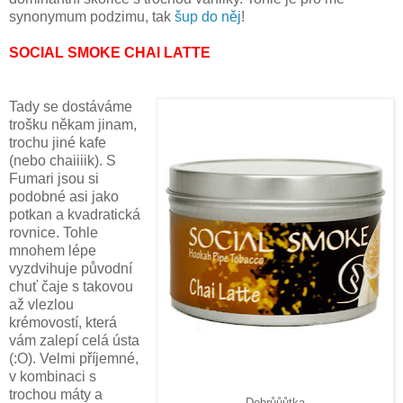
synonymum podzimu, tak
šup do něj
!
SOCIAL SMOKE CHAI LATTE
Tady se dostáváme
trošku někam jinam,
trochu jiné kafe
(nebo chaiiiik). S
Fumari jsou si
podobné asi jako
potkan a kvadratická
rovnice. Tohle
mnohem lépe
vyzdvihuje původní
chuť čaje s takovou
až vlezlou
krémovostí, která
vám zalepí celá ústa
(:O). Velmi příjemné,
v kombinaci s
trochou máty a
Dobrůůůtka