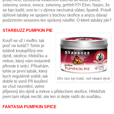
zeleniny, ovoce, ovoce, zeleniny, grrhhh?!?! Ehm. Nejen, že
se fajn baští, ono to i v dýmce nechutná vůbec špatně. Právě
dýňové tabáky ve spojení s trochou skořice a anýzu dávají
podzimním sessions ten správný nástřel. O které tabáky jde?
STARBUZZ PUMPKIN PIE
Kouří se už i muffin, tak
proč ne koláč? Tohle je
totálně krutopříšný mix
dýně, skořice, hřebíčku a
mrkve, který vám instantně
přiroste k srdci. Přísahám,
tohle je první tabák, který
bych regulérně snědl, tak
Dřív tam byl koláč, teď nějaké dýně
dobře to voní! Při kouření
se chuť nezmění, velmi
příjemný tón dýně a mrkve s přídechem skořice. Hřebíček
jsem tam nějak necítil, ale ten si dejte radši do svařáku.
FANTASIA PUMPKIN SPICE