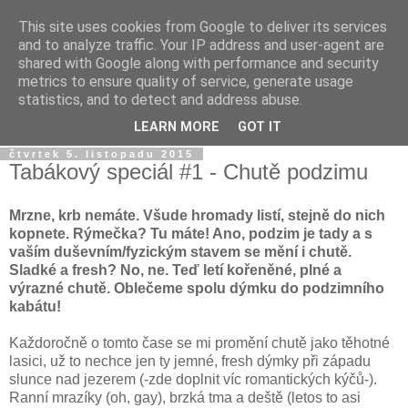
This site uses cookies from Google to deliver its services
Dýmkařův koutek
and to analyze traffic. Your IP address and user-agent are
shared with Google along with performance and security
metrics to ensure quality of service, generate usage
Místo pro všechny, kteří se chtějí dozvědět něco o světě
statistics, and to detect and address abuse.
vodních dýmek a trochu se pobavit!
LEARN MORE
GOT IT
čtvrtek 5. listopadu 2015
Tabákový speciál #1 - Chutě podzimu
Mrzne, krb nemáte. Všude hromady listí, stejně do nich
kopnete. Rýmečka? Tu máte! Ano, podzim je tady a s
vaším duševním/fyzickým stavem se mění i chutě.
Sladké a fresh? No, ne. Teď letí kořeněné, plné a
výrazné chutě. Oblečeme spolu dýmku do podzimního
kabátu!
Každoročně o tomto čase se mi promění chutě jako těhotné
lasici, už to nechce jen ty jemné, fresh dýmky při západu
slunce nad jezerem (-zde doplnit víc romantických kýčů-).
Ranní mrazíky (oh, gay), brzká tma a deště (letos to asi