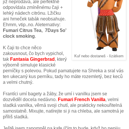
již neprodává, ale perfektně
odpovídala zmíněnému čaji +
lehký nádech citrónu. Lžičku
ani hrneček tabák neobsahuje.
Ehmm, vtip..no. Aleternativy:
Fumari Citrus Tea, 7Days 5o'
clock smoking
.
K čaji to chce něco
zakousnout, čo bych vypichol,
Kuř nebo dostaneš - lízátkem
tak
Fantasia Gingerbrad
, který
výborně simuluje klasické
perníčky s polevou. Pokud pamatujete na Shreka a sral vás
ten ukecaný kus perníku, tady ho máte rozemletý, bez keců
a velmi chutný.
Frantíci umí bagety a žáby, že umí i vanilku jsem se
dozvěděl docela nedávno.
Fumari French Vanilla
, velmi
sladká vanilka, věrná svoji chutí, ale prakticky nekouřitelná
samostatně. Mixujte, natírejte si ji na chleba, ale samotná je
příliš sladká.
Ještě jsem zapomněl na kafe (čím to bude, když ho nepiju,