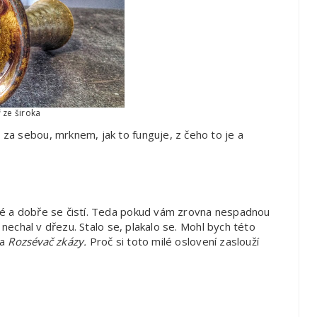
ř ze široka
za sebou, mrknem, jak to funguje, z čeho to je a
né a dobře se čistí. Teda pokud vám zrovna nespadnou
 nechal v dřezu. Stalo se, plakalo se. Mohl bych této
ba
Rozsévač zkázy.
Proč si toto milé oslovení zaslouží