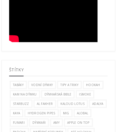
ŠTÍTKY
TABÁKY
VODNÍ DÝMKY
TIPY A TRIKY
HOOKAH
KAM NA DÝMKU
DÝMKAŘSKÁ BIBLE
ISMOKE
STARBUZZ
AL FAKHER
KALOUD LOTUS
ADALYA
KAYA
HYDROGEN PIPES
MIG
ALOBAL
FUMARI
DÝMKAŘI
AMY
APPLE ON TOP