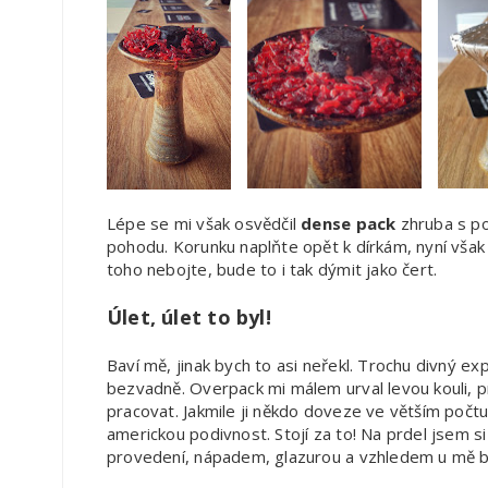
Lépe se mi však osvědčil
dense pack
zhruba s po
pohodu. Korunku naplňte opět k dírkám, nyní však
toho nebojte, bude to i tak dýmit jako čert.
Úlet, úlet to byl!
Baví mě, jinak bych to asi neřekl. Trochu divný e
bezvadně. Overpack mi málem urval levou kouli, 
pracovat. Jakmile ji někdo doveze ve větším počt
americkou podivnost. Stojí za to! Na prdel jsem si
provedení, nápadem, glazurou a vzhledem u mě 