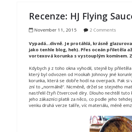
Recenze: HJ Flying Saucer 
November
11
,
2015
2 Comments
Vypadá...divně. Je protáhlá, krásně glazurov
jako tenhle blog, heh). Přes oceán přiletěla 
vortexová korunka s vystouplým komínem. Zab
Kdybych ji z toho okna vyhodil, stejně by přiletě
který byl odvozen od Hookah Johnovy jiné korunky,
korunka, která se dobře hodí na overpack. Pak si 
zní to „normálně“. Nicméně, držel se stejného mat
nastřelil čtyři čtvercové díry. Dlouho nechtěl tuto 
jeho zákazníci platili za něco, co podle jeho tehde
venku druhá verze talíře, víc materiálu, méně emz