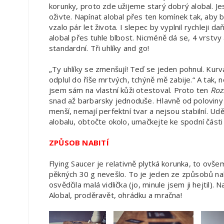
korunky, proto zde užijeme starý dobrý alobal. Jes
oživte. Napínat alobal přes ten komínek tak, aby b
vzalo pár let života. I slepec by vyplnil rychleji da
alobal přes tuhle blbost. Nicméně dá se, 4 vrstvy 
standardní. Tři uhlíky and go!
„Ty uhlíky se zmenšují! Teď se jeden pohnul. Kurv
odplul do říše mrtvých, tchýně mě zabije.“ A tak, 
jsem sám na vlastní kůži otestoval. Proto ten
Roz
snad až barbarsky jednoduše. Hlavně od poloviny 
menší, nemají perfektní tvar a nejsou stabilní. Ud
alobalu, obtočte okolo, umačkejte ke spodní části 
ZPŮSOB NABITÍ
Flying Saucer je relativně plytká korunka, to ov
pěkných 30 g nevešlo. To je jeden ze způsobů nab
osvědčila malá vidlička (jo, minule jsem ji hejtil). 
Alobal, proděravět, ohrádku a mračna!