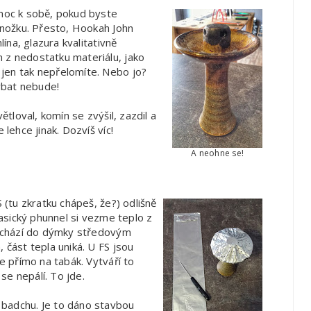
 moc k sobě, pokud byste
ponožku. Přesto, Hookah John
lína, glazura kvalitativně
 z nedostatku materiálu, jako
jen tak nepřelomíte. Nebo jo?
ýbat nebude!
ětloval, komín se zvýšil, zazdil a
 lehce jinak. Dozvíš víc!
A neohne se!
 (tu zkratku chápeš, že?) odlišně
lasický phunnel si vezme teplo z
 odchází do dýmky středovým
 část tepla uniká. U FS jsou
de přímo na tabák. Vytváří to
 se nepálí. To jde.
 badchu. Je to dáno stavbou