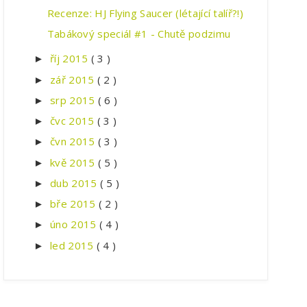
Recenze: HJ Flying Saucer (létající talíř?!)
Tabákový speciál #1 - Chutě podzimu
říj 2015
( 3 )
►
zář 2015
( 2 )
►
srp 2015
( 6 )
►
čvc 2015
( 3 )
►
čvn 2015
( 3 )
►
kvě 2015
( 5 )
►
dub 2015
( 5 )
►
bře 2015
( 2 )
►
úno 2015
( 4 )
►
led 2015
( 4 )
►