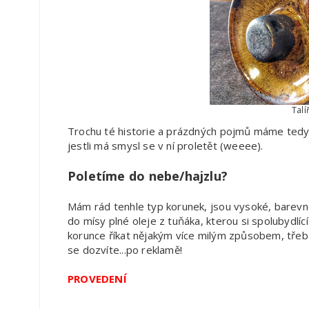
Talí
Trochu té historie a prázdných pojmů máme tedy 
jestli má smysl se v ní proletět (weeee).
Poletíme do nebe/hajzlu?
Mám rád tenhle typ korunek, jsou vysoké, barev
do mísy plné oleje z tuňáka, kterou si spolubydlící
korunce říkat nějakým více milým způsobem, tře
se dozvíte...po reklamě!
PROVEDENÍ