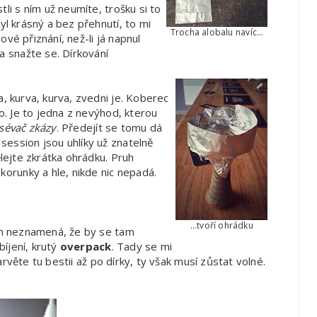
tli s ním už neumíte, trošku si to
yl krásný a bez přehnutí, to mi
Trocha alobalu navíc...
ňové přiznání, než-li já napnul
a snažte se. Dírkování
a, kurva, kurva, zvedni je. Koberec
no. Je to jedna z nevýhod, kterou
sévač zkázy
. Předejít se tomu dá
session jsou uhlíky už znatelně
ělejte zkrátka ohrádku. Pruh
korunky a hle, nikde nic nepadá.
...tvoří ohrádku
šem neznamená, že by se tam
íjení, krutý
overpack
. Tady se mi
Narvěte tu bestii až po dírky, ty však musí zůstat volné.