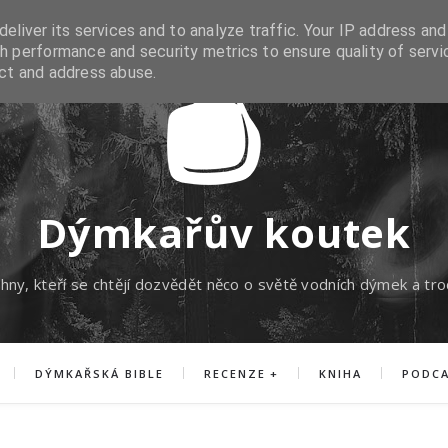
eliver its services and to analyze traffic. Your IP address and
h performance and security metrics to ensure quality of servi
ect and address abuse.
Dýmkařův koutek
hny, kteří se chtějí dozvědět něco o světě vodních dýmek a tro
DÝMKAŘSKÁ BIBLE
RECENZE
KNIHA
PODC