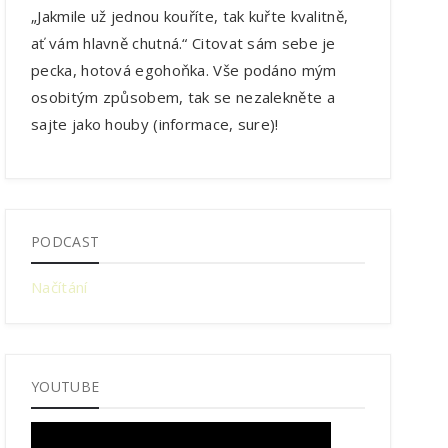
„Jakmile už jednou kouříte, tak kuřte kvalitně,
ať vám hlavně chutná.“ Citovat sám sebe je
pecka, hotová egohoňka. Vše podáno mým
osobitým způsobem, tak se nezalekněte a
sajte jako houby (informace, sure)!
PODCAST
Načítání
YOUTUBE