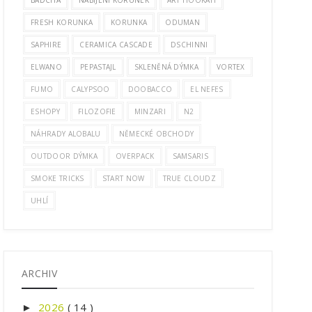
BADCHA
NABÍJENÍ KORUNEK
ART HOOKAH
FRESH KORUNKA
KORUNKA
ODUMAN
SAPHIRE
CERAMICA CASCADE
DSCHINNI
ELWANO
PEPASTAJL
SKLENĚNÁ DÝMKA
VORTEX
FUMO
CALYPSOO
DOOBACCO
EL NEFES
ESHOPY
FILOZOFIE
MINZARI
N2
NÁHRADY ALOBALU
NĚMECKÉ OBCHODY
OUTDOOR DÝMKA
OVERPACK
SAMSARIS
SMOKE TRICKS
START NOW
TRUE CLOUDZ
UHLÍ
ARCHIV
2026
( 14 )
►