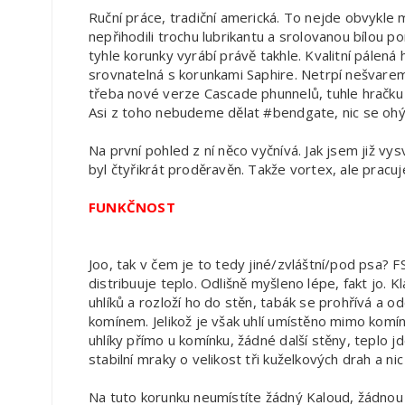
Ruční práce, tradiční americká. To nejde obvykle
nepřihodili trochu lubrikantu a srolovanou bílou 
tyhle korunky vyrábí právě takhle. Kvalitní pálená h
srovnatelná s korunkami Saphire. Netrpí nešvarem
třeba nové verze Cascade phunnelů, tuhle hračku 
Asi z toho nebudeme dělat #bendgate, nic se oh
Na první pohled z ní něco vyčnívá. Jak jsem již vysv
byl čtyřikrát proděravěn. Takže vortex, ale pracuje
FUNKČNOST
Joo, tak v čem je to tedy jiné/zvláštní/pod psa? FS
distribuuje teplo. Odlišně myšleno lépe, fakt jo. K
uhlíků a rozloží ho do stěn, tabák se prohřívá a
komínem. Jelikož je však uhlí umístěno mimo komín,
uhlíky přímo u komínku, žádné další stěny, teplo j
stabilní mraky o velikost tři kuželkových drah a nic
Na tuto korunku neumístíte žádný Kaloud, žádnou