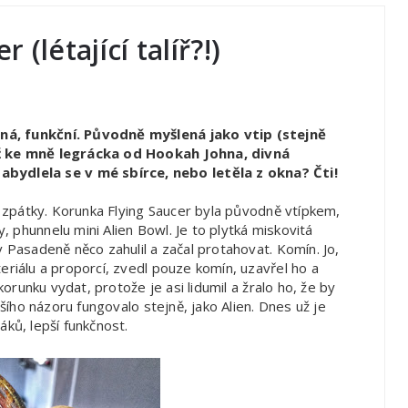
(létající talíř?!)
aná, funkční. Původně myšlená jako vtip (stejně
až ke mně legrácka od Hookah Johna, divná
ydlela se v mé sbírce, nebo letěla z okna? Čti!
la zpátky. Korunka Flying Saucer byla původně vtípkem,
 phunnelu mini Alien Bowl. Je to plytká miskovitá
v Pasadeně něco zahulil a začal protahovat. Komín. Jo,
eriálu a proporcí, zvedl pouze komín, uzavřel ho a
korunku vydat, protože je asi lidumil a žralo ho, že by
jšího názoru fungovalo stejně, jako Alien. Dnes už je
áků, lepší funkčnost.