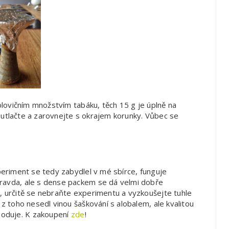
lovičním množstvím tabáku, těch 15 g je úplně na
 utlačte a zarovnejte s okrajem korunky. Vůbec se
xperiment se tedy zabydlel v mé sbírce, funguje
pravda, ale s dense packem se dá velmi dobře
u, určitě se nebraňte experimentu a vyzkoušejte tuhle
 z toho nesedl vinou šaškování s alobalem, ale kvalitou
boduje. K zakoupení
zde
!