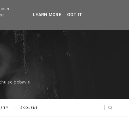
 user-
ce,
LEARN MORE
GOT IT
chu se pobavit!
ASTY
ŠKOLENÍ