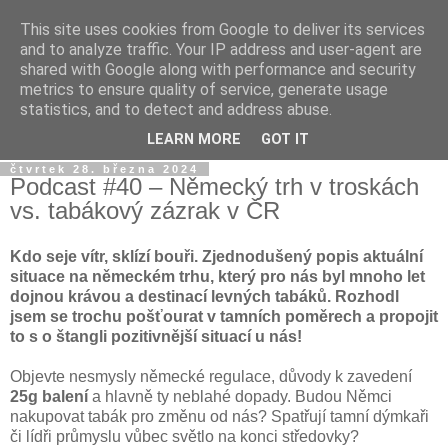
This site uses cookies from Google to deliver its services
Dýmkařův koutek
and to analyze traffic. Your IP address and user-agent are
shared with Google along with performance and security
metrics to ensure quality of service, generate usage
Místo pro všechny, kteří se chtějí dozvědět něco o světě
statistics, and to detect and address abuse.
vodních dýmek a trochu se pobavit!
LEARN MORE
GOT IT
čtvrtek 28. března 2024
Podcast #40 – Německý trh v troskách
vs. tabákový zázrak v ČR
Kdo seje vítr, sklízí bouři. Zjednodušený popis aktuální
situace na německém trhu, který pro nás byl mnoho let
dojnou krávou a destinací levných tabáků. Rozhodl
jsem se trochu pošťourat v tamních poměrech a propojit
to s o štangli pozitivnější situací u nás!
Objevte nesmysly německé regulace, důvody k zavedení
25g balení
a hlavně ty neblahé dopady. Budou Němci
nakupovat tabák pro změnu od nás? Spatřují tamní dýmkaři
či lídři průmyslu vůbec světlo na konci středovky?