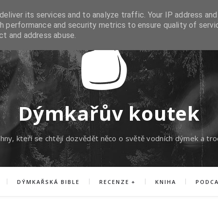
eliver its services and to analyze traffic. Your IP address and
h performance and security metrics to ensure quality of servi
ect and address abuse.
Dýmkařův koutek
hny, kteří se chtějí dozvědět něco o světě vodních dýmek a tro
DÝMKAŘSKÁ BIBLE
RECENZE
KNIHA
PODC