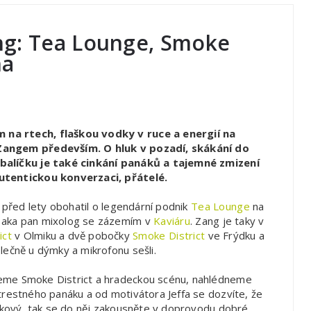
ang: Tea Lounge, Smoke
na
 na rtech, flaškou vodky v ruce a energií na
 Zangem především. O hluk v pozadí, skákání do
 balíčku je také cinkání panáků a tajemné zmizení
autentickou konverzaci, přátelé.
u před lety obohatil o legendární podnik
Tea Lounge
na
n aka pan mixolog se zázemím v
Kaviáru
. Zang je taky v
ict
v Olmiku a dvě pobočky
Smoke District
ve Frýdku a
lečně u dýmky a mikrofonu sešli.
eme Smoke District a hradeckou scénu, nahlédneme
trestného panáku a od motivátora Jeffa se dozvíte, že
unkový, tak se do něj zakousněte v doprovodu dobré