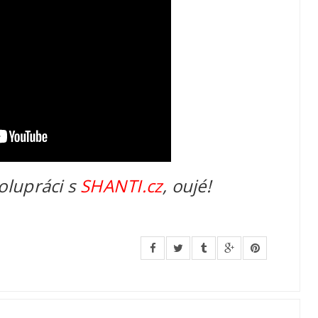
olupráci s
SHANTI.cz
, oujé!