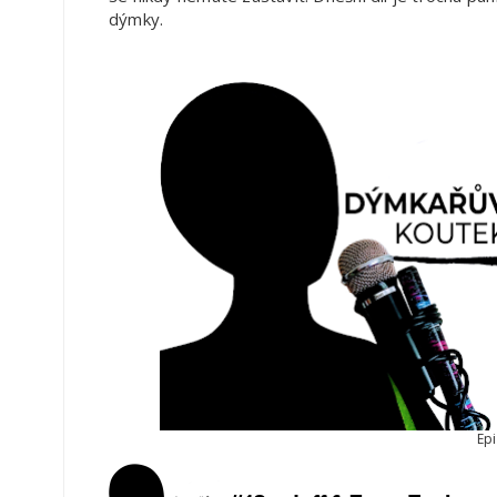
dýmky.
Ep