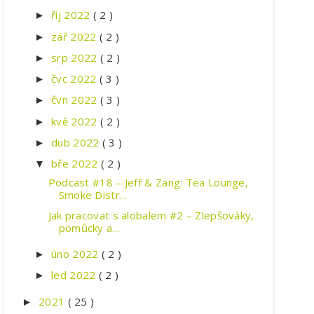
říj 2022
( 2 )
►
zář 2022
( 2 )
►
srp 2022
( 2 )
►
čvc 2022
( 3 )
►
čvn 2022
( 3 )
►
kvě 2022
( 2 )
►
dub 2022
( 3 )
►
bře 2022
( 2 )
▼
Podcast #18 – Jeff & Zang: Tea Lounge,
Smoke Distr...
Jak pracovat s alobalem #2 – Zlepšováky,
pomůcky a...
úno 2022
( 2 )
►
led 2022
( 2 )
►
2021
( 25 )
►