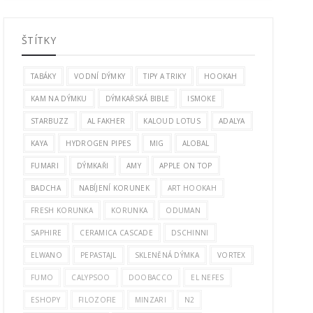
ŠTÍTKY
TABÁKY
VODNÍ DÝMKY
TIPY A TRIKY
HOOKAH
KAM NA DÝMKU
DÝMKAŘSKÁ BIBLE
ISMOKE
STARBUZZ
AL FAKHER
KALOUD LOTUS
ADALYA
KAYA
HYDROGEN PIPES
MIG
ALOBAL
FUMARI
DÝMKAŘI
AMY
APPLE ON TOP
BADCHA
NABÍJENÍ KORUNEK
ART HOOKAH
FRESH KORUNKA
KORUNKA
ODUMAN
SAPHIRE
CERAMICA CASCADE
DSCHINNI
ELWANO
PEPASTAJL
SKLENĚNÁ DÝMKA
VORTEX
FUMO
CALYPSOO
DOOBACCO
EL NEFES
ESHOPY
FILOZOFIE
MINZARI
N2