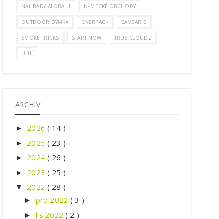
NÁHRADY ALOBALU
NĚMECKÉ OBCHODY
OUTDOOR DÝMKA
OVERPACK
SAMSARIS
SMOKE TRICKS
START NOW
TRUE CLOUDZ
UHLÍ
ARCHIV
2026
( 14 )
►
2025
( 23 )
►
2024
( 26 )
►
2023
( 25 )
►
2022
( 28 )
▼
pro 2022
( 3 )
►
lis 2022
( 2 )
►