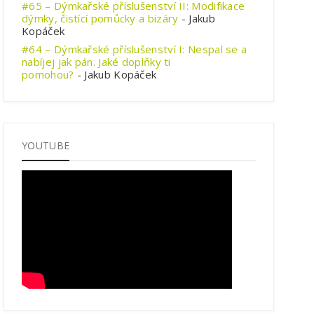
#65 – Dýmkařské příslušenství II: Modifikace
dýmky, čistící pomůcky a bizáry
- Jakub
Kopáček
#64 – Dýmkařské příslušenství I: Nespal se a
nabíjej jak pán. Jaké doplňky ti
pomohou?
- Jakub Kopáček
YOUTUBE