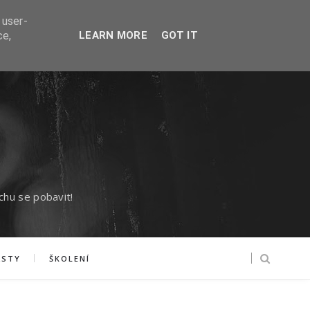
 user-
ce,
LEARN MORE
GOT IT
chu se pobavit!
ASTY
ŠKOLENÍ