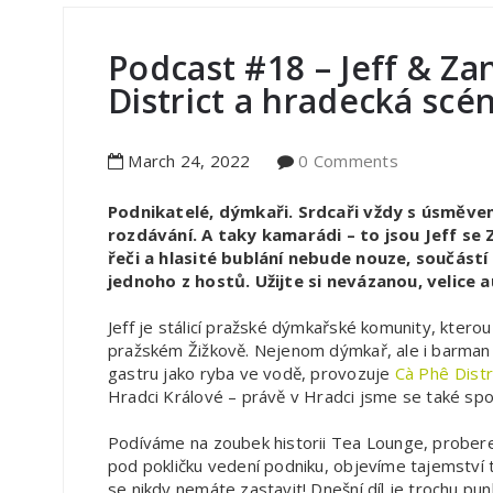
Podcast #18 – Jeff & Z
District a hradecká scé
March
24
,
2022
0 Comments
Podnikatelé, dýmkaři. Srdcaři vždy s úsměvem
rozdávání. A taky kamarádi – to jsou Jeff se
řeči a hlasité bublání nebude nouze, součástí
jednoho z hostů. Užijte si nevázanou, velice 
Jeff je stálicí pražské dýmkařské komunity, ktero
pražském Žižkově. Nejenom dýmkař, ale i barma
gastru jako ryba ve vodě, provozuje
Cà Phê Distr
Hradci Králové – právě v Hradci jsme se také spo
Podíváme na zoubek historii Tea Lounge, prober
pod pokličku vedení podniku, objevíme tajemství 
se nikdy nemáte zastavit! Dnešní díl je trochu p