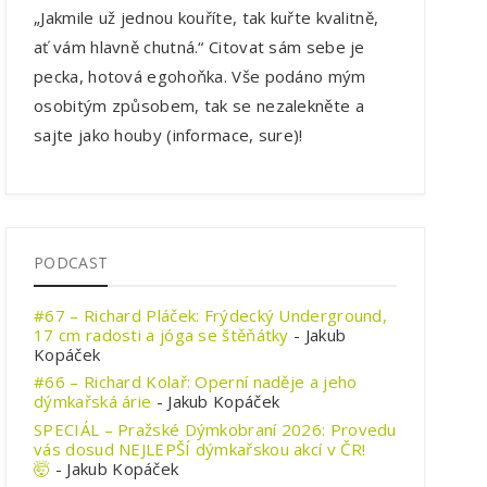
„Jakmile už jednou kouříte, tak kuřte kvalitně,
ať vám hlavně chutná.“ Citovat sám sebe je
pecka, hotová egohoňka. Vše podáno mým
osobitým způsobem, tak se nezalekněte a
sajte jako houby (informace, sure)!
PODCAST
#67 – Richard Pláček: Frýdecký Underground,
17 cm radosti a jóga se štěňátky
- Jakub
Kopáček
#66 – Richard Kolař: Operní naděje a jeho
dýmkařská árie
- Jakub Kopáček
SPECIÁL – Pražské Dýmkobraní 2026: Provedu
vás dosud NEJLEPŠÍ dýmkařskou akcí v ČR!
🤯
- Jakub Kopáček