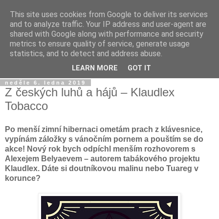
This site uses cookies from Google to deliver its services
Dýmkařův koutek
and to analyze traffic. Your IP address and user-agent are
shared with Google along with performance and security
metrics to ensure quality of service, generate usage
Místo pro všechny, kteří se chtějí dozvědět něco o světě
statistics, and to detect and address abuse.
vodních dýmek a trochu se pobavit!
LEARN MORE
GOT IT
neděle 6. ledna 2019
Z českých luhů a hájů – Klaudlex
Tobacco
Po menší zimní hibernaci ometám prach z klávesnice,
vypínám záložky s vánočním pornem a pouštím se do
akce! Nový rok bych odpíchl menším rozhovorem s
Alexejem Belyaevem – autorem tabákového projektu
Klaudlex. Dáte si doutníkovou malinu nebo Tuareg v
korunce?