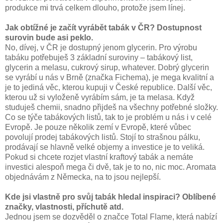
produkce mi trvá celkem dlouho, protože jsem línej.
Jak obtížné je začít vyrábět tabák v ČR? Dostupnost
surovin bude asi peklo.
No, dívej, v ČR je dostupný jenom glycerin. Pro výrobu
tabáku potřebuješ 3 základní suroviny – tabákový list,
glycerin a melasu, cukrový sirup, whatever. Dobrý glycerin
se vyrábí u nás v Brně (značka Fichema), je mega kvalitní a
je to jediná věc, kterou kupuji v České republice. Další věc,
kterou už si vyloženě vyrábím sám, je ta melasa. Když
studuješ chemii, snadno přijdeš na všechny potřebné složky.
Co se týče tabákových listů, tak to je problém u nás i v celé
Evropě. Je pouze několik zemí v Evropě, které vůbec
povolují prodej tabákových listů. Stojí to strašnou pálku,
prodávají se hlavně velké objemy a investice je to veliká.
Pokud si chcete rozjet vlastní kraftový tabák a nemáte
investici alespoň mega či dvě, tak je to no, nic moc. Aromata
objednávám z Německa, na to jsou nejlepší.
Kde jsi vlastně pro svůj tabák hledal inspiraci? Oblíbené
značky, vlastnosti, příchutě atd.
Jednou jsem se dozvěděl o značce Total Flame, která nabízí