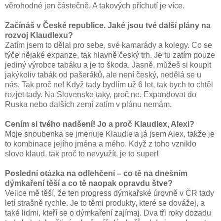
věrohodné jen částečně. A takových příchutí je více.
Začínáš v České republice. Jaké jsou tvé další plány na
rozvoj Klaudlexu?
Zatím jsem to dělal pro sebe, své kamarády a kolegy. Co se
týče nějaké expanze, tak hlavně český trh. Je tu zatím pouze
jediný výrobce tabáku a je to škoda. Jasně, můžeš si koupit
jakýkoliv tabák od pašeráků, ale není český, nedělá se u
nás. Tak proč ne! Když tady bydlím už 6 let, tak bych to chtěl
rozjet tady. Na Slovensko taky, proč ne. Expandovat do
Ruska nebo dalších zemí zatím v plánu nemám.
Cením si tvého nadšení! Jo a proč Klaudlex, Alexi?
Moje snoubenka se jmenuje Klaudie a já jsem Alex, takže je
to kombinace jejího jména a mého. Když z toho vzniklo
slovo klaud, tak proč to nevyužít, je to super
!
Poslední otázka na odlehčení – co tě na dnešním
dýmkaření těší a co tě naopak opravdu štve?
Velice mě těší, že ten progress dýmkařské úrovně v ČR tady
letí strašně rychle. Je to těmi produkty, které se dovážej, a
také lidmi, kteří se o dýmkaření zajímaj. Dva tři roky dozadu