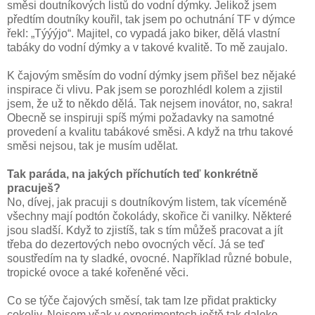
směsi doutníkových listů do vodní dýmky. Jelikož jsem
předtím doutníky kouřil, tak jsem po ochutnání TF v dýmce
řekl: „Týýýjo“. Majitel, co vypadá jako biker, dělá vlastní
tabáky do vodní dýmky a v takové kvalitě. To mě zaujalo.
K čajovým směsím do vodní dýmky jsem přišel bez nějaké
inspirace či vlivu. Pak jsem se porozhlédl kolem a zjistil
jsem, že už to někdo dělá. Tak nejsem inovátor, no, sakra!
Obecně se inspiruji spíš mými požadavky na samotné
provedení a kvalitu tabákové směsi. A když na trhu takové
směsi nejsou, tak je musím udělat.
Tak paráda, na jakých příchutích teď konkrétně
pracuješ?
No, dívej, jak pracuji s doutníkovým listem, tak víceméně
všechny mají podtón čokolády, skořice či vanilky. Některé
jsou sladší. Když to zjistíš, tak s tím můžeš pracovat a jít
třeba do dezertových nebo ovocných věcí. Já se teď
soustředím na ty sladké, ovocné. Například různé bobule,
tropické ovoce a také kořeněné věci.
Co se týče čajových směsí, tak tam lze přidat prakticky
cokoliv. Nejsem však v experimentech ještě tak daleko,