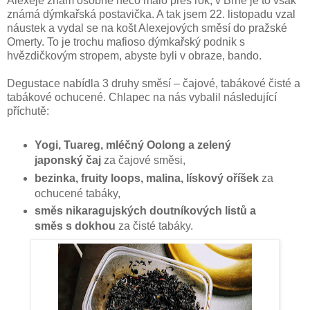
Alexeje znám osobně něco málo přes rok, v Brně je to však
známá dýmkařská postavička. A tak jsem 22. listopadu vzal
náustek a vydal se na košt Alexejových směsí do pražské
Omerty. To je trochu mafioso dýmkařský podnik s
hvězdičkovým stropem, abyste byli v obraze, bando.
Degustace nabídla 3 druhy směsí – čajové, tabákové čisté a
tabákové ochucené. Chlapec na nás vybalil následující
příchutě:
Yogi, Tuareg, mléčný Oolong a zelený
japonský čaj
za čajové směsi,
bezinka
, fruity loops, malina, lískový oříšek
za
ochucené tabáky,
směs nikaragujských doutníkových listů a
směs s dokhou
za čisté tabáky.