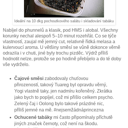
Ideální na 10 dkg pochoutkového salátu i skladování tabáku
Nabíjel do phunnelů a klasik, pod HMS i alobal. Všechny
korunky nechal alespoň 5–10 minut rozehřát. Co se týče
vlastností, zaujal mě jemný cut, relativně řídká melasa a
kulervoucí aroma. U většiny směsí se vůně dokonce věrně
odrazila i v chuti, jiné byly trochu pizděc. Výdrž příliš
hodnotit nelze, protože se po hodině přebíjelo a do té doby
vše vydrželo.
Čajové směsi
zabodovaly chuťovou
přirozeností, takový Tuareg byl opravdu věrný,
Yogi vlastně taky, jen nadmíru kořeněný. Zkrátka
jako bych to popíjel, což mi přišlo celkem psycho.
Zelený čaj i Oolong bylo takové prázdné nic,
příliš jemné na mě. #nejsemžádnáprincezna
Ochucené tabáky
mi často připomínaly příchutě
jiných značek černoty, což není na škodu.