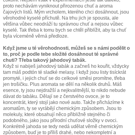
proto nechávám vyniknout přirozenou chuť a aroma
čajových listů. Mým vrcholem, kterého chci dosáhnout, jsou
věrohodné kyselé příchutě. Na trhu jich je spousta, ale
většina vůbec neodráží tu správnou chuť a nejsou vůbec
kyselé. Tak třeba k tomu bych se chtěl přiblížit, aby ta chuť
byla víceméně věrná předloze.
Když jsme u té věrohodnosti, můžeš se s námi podělit o
to, proč je podle tebe složité dosáhnout té správné
chuti? Třeba takový jahodový tabák.
Když si nabiješ jahodový tabák a začneš ho kouřit, vždycky
tam máš podtón té sladké melasy. I když jsou listy tisíckrát
promyté, i jejich chuť se do celkové směsi promítne, třeba
jen trošičku. Plus aromata se dělí na několik druhů. Máš
esence, ty jsou nejdražší a nejkvalitnější, to nikdo nebude
dávat do tabáku. Dělají se z čerstvého ovoce, je to
koncentrát, který stojí jako nové auto. Takže přicházíme k
aromatům, ty se vyrábějí chemickým způsobem. Jsou to
molekuly, které obsahují něco přibližně stejného či
podobného, jako jsou přírodní chuťové složky v ovoci.
Konkrétně jahoda se tedy nedá udělat věrně chemickým
způsobem, buď je to příliš drahé, nebo nekompletní a