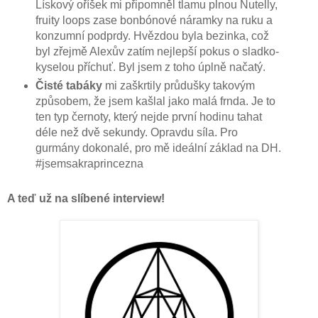
Lískový oříšek mi připomněl tlamu plnou Nutelly,
fruity loops zase bonbónové náramky na ruku a
konzumní podprdy. Hvězdou byla bezinka, což
byl zřejmě Alexův zatím nejlepší pokus o sladko-
kyselou příchuť. Byl jsem z toho úplně načatý.
Čisté tabáky
mi zaškrtily průdušky takovým
způsobem, že jsem kašlal jako malá frnda. Je to
ten typ černoty, který nejde první hodinu tahat
déle než dvě sekundy. Opravdu síla. Pro
gurmány dokonalé, pro mě ideální základ na DH.
#jsemsakraprincezna
A teď už na slíbené interview!