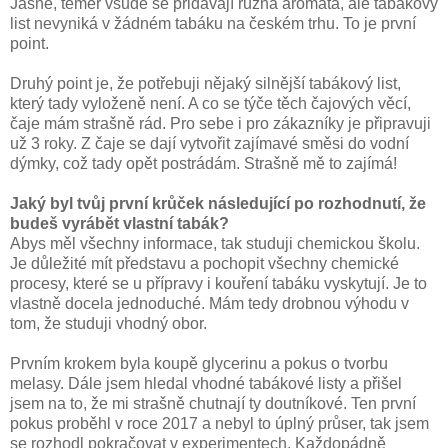
Jasně, téměř všude se přidávají různá aromata, ale tabákový
list nevyniká v žádném tabáku na českém trhu. To je první
point.
Druhý point je, že potřebuji nějaký silnější tabákový list,
který tady vyloženě není. A co se týče těch čajových věcí,
čaje mám strašně rád. Pro sebe i pro zákazníky je připravuji
už 3 roky. Z čaje se dají vytvořit zajímavé směsi do vodní
dýmky, což tady opět postrádám. Strašně mě to zajímá!
Jaký byl tvůj první krůček následující po rozhodnutí, že
budeš vyrábět vlastní tabák?
Abys měl všechny informace, tak studuji chemickou školu.
Je důležité mít představu a pochopit všechny chemické
procesy, které se u přípravy i kouření tabáku vyskytují. Je to
vlastně docela jednoduché. Mám tedy drobnou výhodu v
tom, že studuji vhodný obor.
Prvním krokem byla koupě glycerinu a pokus o tvorbu
melasy. Dále jsem hledal vhodné tabákové listy a přišel
jsem na to, že mi strašně chutnají ty doutníkové. Ten první
pokus proběhl v roce 2017 a nebyl to úplný průser, tak jsem
se rozhodl pokračovat v experimentech. Každopádně