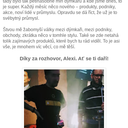
tady bylo tak pětinásobně míň dýmkařů a kde jsme dnes, to
je super. Každý měsíc něco nového – produkty, podniky,
akce, noví lidé v průmyslu. Opravdu se dá říct, že už je to
svébytný průmysl.
Štvou mě žabomyší války mezi dýmkaři, mezi podniky,
obchody, zkrátka něco v tomhle stylu. Také se zde netahá
tolik zajímavých produktů, které bych tu rád viděl. To je asi
vše, je mnohem víc věcí, co mě těší.
Díky za rozhovor, Alexi. Ať se ti daří!