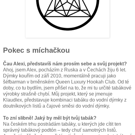
Pokec s míchačkou
Čau Alexi, představíš nám prosím sebe a svůj projekt?
Ahoj, jsem Alex, pocházím z Ruska a v Čechách žiju 6 let.
Dýmky kouřím od září 2010, momentálně pracuji jako
šéfbarman v brněnském Queen Luxury Hookah Club. Od té
doby, co tu bydlím, jsem přišel na to, že mi tu určité tabákové
výrobky strašně chybí. Můj projekt, který se jmenuje
Klaudlex, představuje kombinaci tabáku do vodní dýmky z
doutníkových listů a čajové směsi do vodní dýmky.
To zní slibně! Jaký by měl být tvůj tabák?
Na českém trhu postrádám tabáky, u kterých jde cítit ten
správný tabákový podtón – tedy chuť samotných listů.