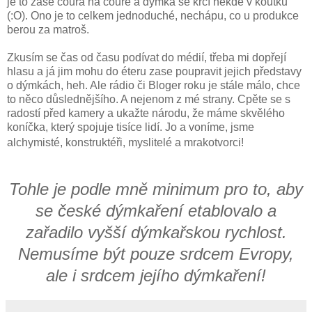
je to zase coura na couře a dýmka se krčí někde v koutku
(:O). Ono je to celkem jednoduché, nechápu, co u produkce
berou za matroš.
Zkusím se čas od času podívat do médií, třeba mi dopřejí
hlasu a já jim mohu do éteru zase poupravit jejich představy
o dýmkách, heh. Ale rádio či Bloger roku je stále málo, chce
to něco důslednějšího. A nejenom z mé strany. Cpěte se s
radostí před kamery a ukažte národu, že máme skvělého
koníčka, který spojuje tisíce lidí. Jo a voníme, jsme
alchymisté, konstruktéři, myslitelé a mrakotvorci!
Tohle je podle mně minimum pro to, aby
se české dýmkaření etablovalo a
zařadilo vyšší dýmkařskou rychlost.
Nemusíme být pouze srdcem Evropy,
ale i srdcem jejího dýmkaření!