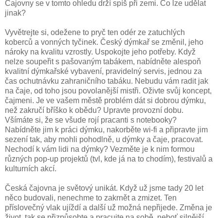
Čajovny se v tomto ohledu drží spíš při zemi. Co lze udělat
jinak?
Vyvětrejte si, odežene to pryč ten odér ze zatuchlých
koberců a vonných tyčinek. Český dýmkař se změnil, jeho
nároky na kvalitu vzrostly. Uspokojte jeho potřeby. Když
nelze soupeřit s pašovaným tabákem, nabídněte alespoň
kvalitní dýmkařské vybavení, pravidelný servis, jednou za
čas ochutnávku zahraničního tabáku. Nebudu vám radit jak
na čaje, od toho jsou povolanější mistři. Oživte svůj koncept,
čajmeni. Je ve vašem městě problém dát si dobrou dýmku,
než zakručí bříško k obědu? Upravte provozní dobu.
Všímáte si, že se všude rojí pracanti s notebooky?
Nabídněte jim k práci dýmku, nakorběte wi-fi a připravte jim
sezení tak, aby mohli pohodlně, u dýmky a čaje, pracovat.
Nechodí k vám lidi na dýmky? Vezměte je k nim formou
různých pop-up projektů (tvl, kde já na to chodím), festivalů a
kulturních akcí.
Česká čajovna je světový unikát. Když už jsme tady 20 let
něco budovali, nenechme to zakrnět a zmizet. Ten
příslovečný vlak ujíždí a další už možná nepřijede. Změna je
život, tak se přizpůsobte a pracujte na sobě, neboť silnější