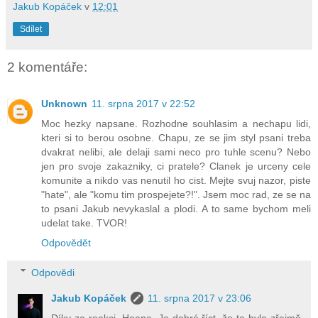
Jakub Kopáček
v
12:01
Sdílet
2 komentáře:
Unknown
11. srpna 2017 v 22:52
Moc hezky napsane. Rozhodne souhlasim a nechapu lidi,
kteri si to berou osobne. Chapu, ze se jim styl psani treba
dvakrat nelibi, ale delaji sami neco pro tuhle scenu? Nebo
jen pro svoje zakazniky, ci pratele? Clanek je urceny cele
komunite a nikdo vas nenutil ho cist. Mejte svuj nazor, piste
"hate", ale "komu tim prospejete?!". Jsem moc rad, ze se na
to psani Jakub nevykaslal a plodi. A to same bychom meli
udelat take. TVOR!
Odpovědět
Odpovědi
Jakub Kopáček
11. srpna 2017 v 23:06
Díky za reakci, Hoane. Je dobré říct, že to bylo zřejmě