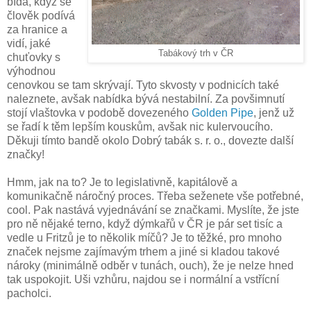
bída, když se
člověk podívá
za hranice a
vidí, jaké
Tabákový trh v ČR
chuťovky s
výhodnou
cenovkou se tam skrývají. Tyto skvosty v podnicích také
naleznete, avšak nabídka bývá nestabilní. Za povšimnutí
stojí vlaštovka v podobě dovezeného
Golden Pipe
, jenž už
se řadí k těm lepším kouskům, avšak nic kulervoucího.
Děkuji tímto bandě okolo Dobrý tabák s. r. o., dovezte další
značky!
Hmm, jak na to? Je to legislativně, kapitálově a
komunikačně náročný proces. Třeba seženete vše potřebné,
cool. Pak nastává vyjednávání se značkami. Myslíte, že jste
pro ně nějaké terno, když dýmkařů v ČR je pár set tisíc a
vedle u Fritzů je to několik míčů? Je to těžké, pro mnoho
značek nejsme zajímavým trhem a jiné si kladou takové
nároky (minimálně odběr v tunách, ouch), že je nelze hned
tak uspokojit. Uši vzhůru, najdou se i normální a vstřícní
pacholci.