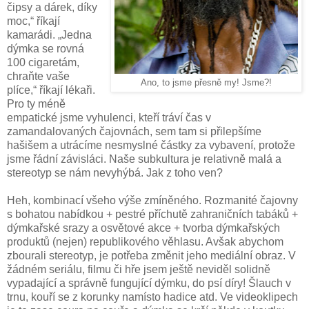
čipsy a dárek, díky
moc,“ říkají
kamarádi. „Jedna
dýmka se rovná
100 cigaretám,
chraňte vaše
Ano, to jsme přesně my! Jsme?!
plíce,“ říkají lékaři.
Pro ty méně
empatické jsme vyhulenci, kteří tráví čas v
zamandalovaných čajovnách, sem tam si přilepšíme
hašišem a utrácíme nesmyslné částky za vybavení, protože
jsme řádní závisláci. Naše subkultura je relativně malá a
stereotyp se nám nevyhýbá. Jak z toho ven?
Heh, kombinací všeho výše zmíněného. Rozmanité čajovny
s bohatou nabídkou + pestré příchutě zahraničních tabáků +
dýmkařské srazy a osvětové akce + tvorba dýmkařských
produktů (nejen) republikového věhlasu. Avšak abychom
zbourali stereotyp, je potřeba změnit jeho mediální obraz. V
žádném seriálu, filmu či hře jsem ještě neviděl solidně
vypadající a správně fungující dýmku, do psí díry! Šlauch v
trnu, kouří se z korunky namísto hadice atd. Ve videoklipech