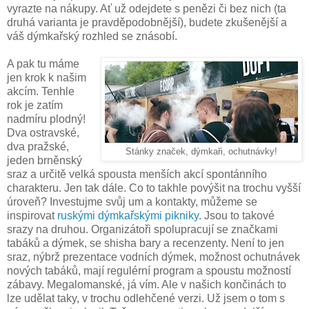
vyrazte na nákupy. Ať už odejdete s penězi či bez nich (ta
druhá varianta je pravděpodobnější), budete zkušenější a
váš dýmkařský rozhled se znásobí.
A pak tu máme
jen krok k našim
akcím. Tenhle
rok je zatím
nadmíru plodný!
Dva ostravské,
dva pražské,
Stánky značek, dýmkaři, ochutnávky!
jeden brněnský
sraz a určitě velká spousta menších akcí spontánního
charakteru. Jen tak dále. Co to takhle povýšit na trochu vyšší
úroveň? Investujme svůj um a kontakty, můžeme se
inspirovat
ruskými dýmkařskými pikniky
. Jsou to takové
srazy na druhou. Organizátoři spolupracují se značkami
tabáků a dýmek, se shisha bary a recenzenty. Není to jen
sraz, nýbrž prezentace vodních dýmek, možnost ochutnávek
nových tabáků, mají regulérní program a spoustu možností
zábavy. Megalomanské, já vím. Ale v našich končinách to
lze udělat taky, v trochu odlehčené verzi. Už jsem o tom s