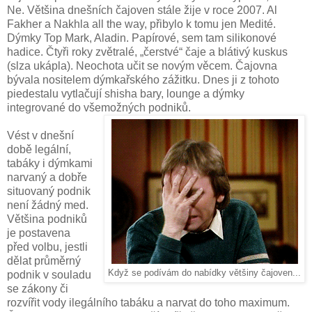
Ne. Většina dnešních čajoven stále žije v roce 2007. Al
Fakher a Nakhla all the way, přibylo k tomu jen Medité.
Dýmky Top Mark, Aladin. Papírové, sem tam silikonové
hadice. Čtyři roky zvětralé, „čerstvé“ čaje a blátivý kuskus
(slza ukápla). Neochota učit se novým věcem. Čajovna
bývala nositelem dýmkařského zážitku. Dnes ji z tohoto
piedestalu vytlačují shisha bary, lounge a dýmky
integrované do všemožných podniků.
Vést v dnešní
době legální,
tabáky i dýmkami
narvaný a dobře
situovaný podnik
není žádný med.
Většina podniků
je postavena
před volbu, jestli
dělat průměrný
Když se podívám do nabídky většiny čajoven...
podnik v souladu
se zákony či
rozvířit vody ilegálního tabáku a narvat do toho maximum.