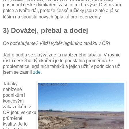
posunout české dýmkaření zase o trochu výše. Držím vám
palce a tvořte dál, protože české ručičky jsou zlaté a já se
těším na spoustu nových úplatků pro recenzenty.
3) Dovážej, přebal a dodej
Co potřebujeme? Větší výběr legálního tabáku v ČR!
Jádro pudla se skrývá zde, u nabízeného tabáku. V rovnici
růstu českého dýmkaření je to podstatná proměnná. O
problematice legálních tabáků a jejich užití v podnicích už
jsem se zasnil
zde
.
Tabáky
nabízené
podnikům i
koncovým
zákazníkům v
ČR jsou vskutku
průměrné
kvality. Je to