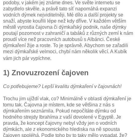
podoby, v jakém jej známe dnes. Ve světe internetu se
zabydlelo skvěle, a právě tato síť napomáhá expanzi
vodních dýmek nejviditelněji. Mé dílo a další projekty se
snaží, abyste kouřili lépe než kdy dříve. V každém větším
městě vyrostla čajovna či dýmkařský podnik, naše dýmky
poutají pozornost v zahraničí a tabáků z různých zemí k nám
proudí více než pracovních autobusů s Albánci. České
dýmkaření žije a roste. To je správně. Abychom se zařadili
mezi dýmkařské velmoci, chybí nám několik věcí. A Kubík
vám jich pár vypíchne.
1) Znovuzrození čajoven
Co potřebujeme? Lepší kvalitu dýmkaření v čajovnách!
Trochu jim ujíždí vlak, co? Minimálně v oblasti dýmkaření je
tomu tak. Čajovna je místem, kde se většina z nás s
dýmkařením seznámila. Pokud nepočítáte dýmku od
hodného strejdy Ibrahíma z vaší dovolené v Egyptě. Je
pravda, že koncept čajovny nebyl vždy jen o vodních
dýmkách, ale z ekonomického hlediska na ně spousta
čajoven spoléhá. Podle toho by to taky mělo vypadat, že?