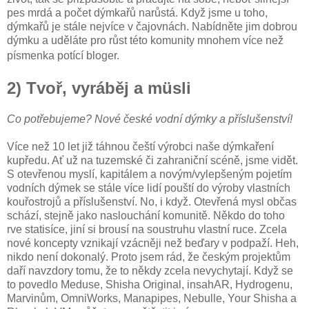
pes mrdá a počet dýmkařů narůstá. Když jsme u toho,
dýmkařů je stále nejvíce v čajovnách. Nabídněte jim dobrou
dýmku a uděláte pro růst této komunity mnohem více než
písmenka potící bloger.
2) Tvoř, vyráběj a müsli
Co potřebujeme? Nové české vodní dýmky a příslušenství!
Více než 10 let již táhnou čeští výrobci naše dýmkaření
kupředu. Ať už na tuzemské či zahraniční scéně, jsme vidět.
S otevřenou myslí, kapitálem a novým/vylepšeným pojetím
vodních dýmek se stále více lidí pouští do výroby vlastních
kouřostrojů a příslušenství. No, i když. Otevřená mysl občas
schází, stejně jako naslouchání komunitě. Někdo do toho
rve statisíce, jiní si brousí na soustruhu vlastní ruce. Zcela
nové koncepty vznikají vzácněji než beďary v podpaží. Heh,
nikdo není dokonalý. Proto jsem rád, že českým projektům
daří navzdory tomu, že to někdy zcela nevychytají. Když se
to povedlo Meduse, Shisha Original, insahAR, Hydrogenu,
Marvinům, OmniWorks, Manapipes, Nebulle, Your Shisha a