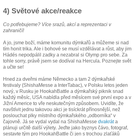
4) Světové akce/reakce
Co potřebujeme? Více srazů, akcí a reprezentaci v
zahraničí!
A jo, jsme boží, máme komunitu dýmkařů a můžeme si nad
tím honit trika. Ale i bohové se musí vzdělávat a růst, aby jim
Hádés nepodpálil zadky a nezabral si Olymp pro sebe. Za
tohle sorry, právě jsem se dodíval na Hercula. Poznejte svět
a učte se!
Hned za dveřmi máme Německo a tam 2 dýmkařské
festivaly (ShishaMesse a InterTabac), v Polsku letos jeden
nový, v Rusku je HookahBattle a dýmkařský piknik snad
každý měsíc, USA nabídla před měsícem své první expo a v
Jižní Americe to vře neskutečným způsobem. Uvidíte, že
navštívit jednu takovou akci je tisíckrát přínosnější, než
poslouchat plky místního dýmkařského „odborníka“ v
čajovně. Já se vydal vydal na ShishaMesse
dvakrát
a
plánuji určitě další výlety. Jeďte jako byznys čávo, fotograf,
sestavte tým pro HookahBattle či jen s trochou zlaťáků