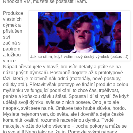
Rhookah VM, můžete se poštěstit i vám.
Produkce
vlastních
dýmek a
příslušen
ství
začíná s
papírem
a tužkou
Jak se cítím, když vidím nový český výrobek (občas :D)
v ruce.
Nápad převalujete v hlavě, brousíte detaily a ptáte se na
názor jiných dýmkařů. Postupně dojdete až k prototypové
fázi, která je relativně nákladná (materiály, nové postupy,
odlitky atd.). Přetavit však prototyp ve finální produkt a celou
myšlenku ve fungující podnikání, to chce čas, trpělivost,
peníze a koňskou dávku štěstí. Spousta lidí si myslí, že když
udělají svoji dýmku, svět se z nich posere. Ono je to ale
naopak, svět sere na ně. Omluvte tato hrubá slůvka, hordo.
Myslete nejenom ven, do světa, ale i dovnitř a dejte české
komunitě kvalitní, rozumně naceněnou dýmku. Tvrdě
makejte, vložte do toho všechno + trochu pokory a může se
to vyplatit! Nebo taky ne, že jo. Pomozte svými nápady