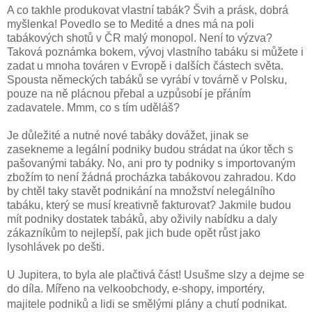
A co takhle produkovat vlastní tabák? Švih a prásk, dobrá
myšlenka! Povedlo se to Medité a dnes má na poli
tabákových shotů v ČR malý monopol. Není to výzva?
Taková poznámka bokem, vývoj vlastního tabáku si můžete i
zadat u mnoha továren v Evropě i dalších částech světa.
Spousta německých tabáků se vyrábí v továrně v Polsku,
pouze na ně plácnou přebal a uzpůsobí je přáním
zadavatele. Mmm, co s tím uděláš?
Je důležité a nutné nové tabáky dovážet, jinak se
zasekneme a legální podniky budou strádat na úkor těch s
pašovanými tabáky. No, ani pro ty podniky s importovaným
zbožím to není žádná procházka tabákovou zahradou. Kdo
by chtěl taky stavět podnikání na množství nelegálního
tabáku, který se musí kreativně fakturovat? Jakmile budou
mít podniky dostatek tabáků, aby oživily nabídku a daly
zákazníkům to nejlepší, pak jich bude opět růst jako
lysohlávek po dešti.
U Jupitera, to byla ale plačtivá část! Usušme slzy a dejme se
do díla. Mířeno na velkoobchody, e-shopy, importéry,
majitele podniků a lidi se smělými plány a chutí podnikat.