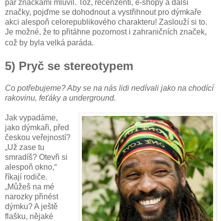
pár značkami mluvil. Tož, recenzenti, e-shopy a další
značky, pojďme se dohodnout a vystřihnout pro dýmkaře
akci alespoň celorepublikového charakteru! Zaslouží si to.
Je možné, že to přitáhne pozornost i zahraničních značek,
což by byla velká paráda.
5) Pryč se stereotypem
Co potřebujeme? Aby se na nás lidi nedívali jako na chodící
rakovinu, feťáky a underground.
Jak vypadáme,
jako dýmkaři, před
českou veřejností?
„Už zase tu
smradíš? Otevři si
alespoň okno,“
říkají rodiče.
„Můžeš na mé
narozky přinést
dýmku? A ještě
flašku, nějaké