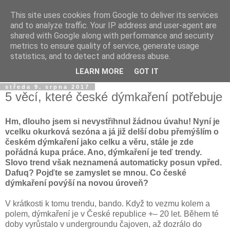
This site uses cookies from Google to deliver its services
Dýmkařův koutek
and to analyze traffic. Your IP address and user-agent are
shared with Google along with performance and security
metrics to ensure quality of service, generate usage
Místo pro všechny, kteří se chtějí dozvědět něco o světě
statistics, and to detect and address abuse.
vodních dýmek a trochu se pobavit!
LEARN MORE
GOT IT
středa 9. srpna 2017
5 věcí, které české dýmkaření potřebuje
Hm, dlouho jsem si nevystřihnul žádnou úvahu! Nyní je
vcelku okurková sezóna a já již delší dobu přemýšlím o
českém dýmkaření jako celku a věru, stále je zde
pořádná kupa práce. Ano, dýmkaření je teď trendy.
Slovo trend však neznamená automaticky posun vpřed.
Dafuq? Pojďte se zamyslet se mnou. Co české
dýmkaření povýší na novou úroveň?
V krátkosti k tomu trendu, bando. Když to vezmu kolem a
polem, dýmkaření je v České republice +– 20 let. Během té
doby vyrůstalo v undergroundu čajoven, až dozrálo do