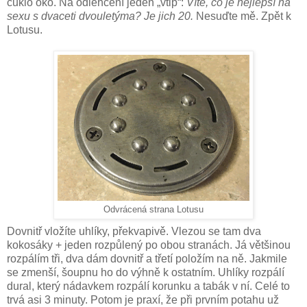
cuklo oko. Na odlehčení jeden „vtip“:
Víte, co je nejlepší na
sexu s dvaceti dvouletýma? Je jich 20.
Nesuďte mě. Zpět k
Lotusu.
Odvrácená strana Lotusu
Dovnitř vložíte uhlíky, překvapivě. Vlezou se tam dva
kokosáky + jeden rozpůlený po obou stranách. Já většinou
rozpálím tři, dva dám dovnitř a třetí položím na ně. Jakmile
se zmenší, šoupnu ho do výhně k ostatním. Uhlíky rozpálí
dural, který nádavkem rozpálí korunku a tabák v ní. Celé to
trvá asi 3 minuty. Potom je praxí, že při prvním potahu už