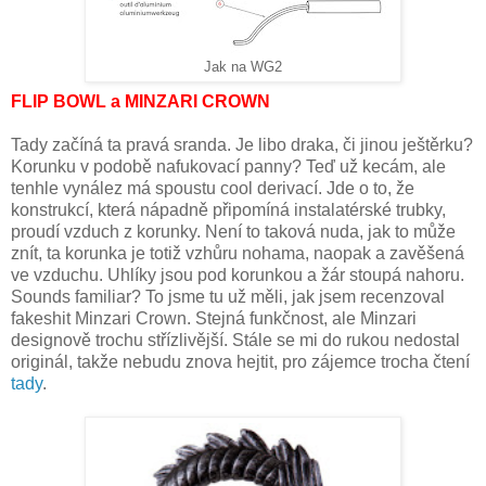
Jak na WG2
FLIP BOWL a MINZARI CROWN
Tady začíná ta pravá sranda. Je libo draka, či jinou ještěrku?
Korunku v podobě nafukovací panny? Teď už kecám, ale
tenhle vynález má spoustu cool derivací. Jde o to, že
konstrukcí, která nápadně připomíná instalatérské trubky,
proudí vzduch z korunky. Není to taková nuda, jak to může
znít, ta korunka je totiž vzhůru nohama, naopak a zavěšená
ve vzduchu. Uhlíky jsou pod korunkou a žár stoupá nahoru.
Sounds familiar? To jsme tu už měli, jak jsem recenzoval
fakeshit Minzari Crown. Stejná funkčnost, ale Minzari
designově trochu střízlivější. Stále se mi do rukou nedostal
originál, takže nebudu znova hejtit, pro zájemce trocha čtení
tady
.