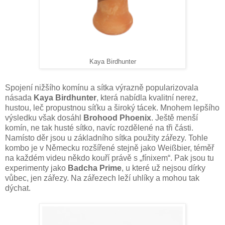
Kaya Birdhunter
Spojení nižšího komínu a sítka výrazně popularizovala
násada
Kaya Birdhunter
, která nabídla kvalitní nerez,
hustou, leč propustnou síťku a široký tácek. Mnohem lepšího
výsledku však dosáhl
Brohood Phoenix
. Ještě menší
komín, ne tak husté sítko, navíc rozdělené na tři části.
Namísto děr jsou u základního sítka použity zářezy. Tohle
kombo je v Německu rozšířené stejně jako Weißbier, téměř
na každém videu někdo kouří právě s „fínixem“. Pak jsou tu
experimenty jako
Badcha Prime
, u které už nejsou dírky
vůbec, jen zářezy. Na zářezech leží uhlíky a mohou tak
dýchat.