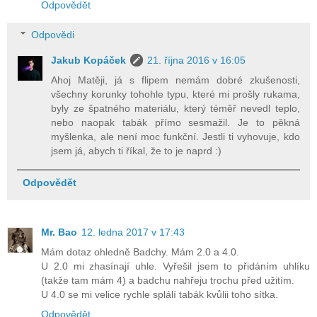
Odpovědět
Odpovědi
Jakub Kopáček
21. října 2016 v 16:05
Ahoj Matěji, já s flipem nemám dobré zkušenosti,
všechny korunky tohohle typu, které mi prošly rukama,
byly ze špatného materiálu, který téměř nevedl teplo,
nebo naopak tabák přímo sesmažil. Je to pěkná
myšlenka, ale není moc funkční. Jestli ti vyhovuje, kdo
jsem já, abych ti říkal, že to je naprd :)
Odpovědět
Mr. Bao
12. ledna 2017 v 17:43
Mám dotaz ohledně Badchy. Mám 2.0 a 4.0.
U 2.0 mi zhasínají uhle. Vyřešil jsem to přidáním uhlíku
(takže tam mám 4) a badchu nahřeju trochu před užitím.
U 4.0 se mi velice rychle splálí tabák kvůlii toho sítka.
Odpovědět