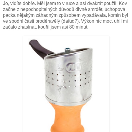
Jo, vidíte dobře. Měl jsem to v ruce a asi dvakrát použil. Kov
začne z nepochopitelných důvodů divně smrdět, úchopová
packa nějakým záhadným způsobem vypadávala, komín byl
ve spodní části proděravělý (dafuq?). Výkon nic moc, uhlí mi
začalo zhasínat, kouřil jsem asi 80 minut.