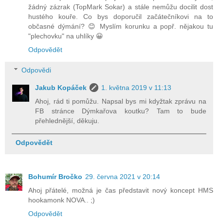
žádný zázrak (TopMark Sokar) a stále nemůžu docilit dost
hustého kouře. Co bys doporučil začátečníkovi na to
občasné dýmání? 😊 Myslím korunku a popř. nějakou tu
"plechovku" na uhlíky 😀
Odpovědět
Odpovědi
Jakub Kopáček
1. května 2019 v 11:13
Ahoj, rád ti pomůžu. Napsal bys mi kdyžtak zprávu na
FB stránce Dýmkařova koutku? Tam to bude
přehlednější, děkuju.
Odpovědět
Bohumír Bročko
29. června 2021 v 20:14
Ahoj přátelé, možná je čas představit nový koncept HMS
hookamonk NOVA.. ;)
Odpovědět