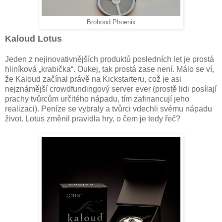
Brohood Phoenix
Kaloud Lotus
Jeden z nejinovativnějších produktů posledních let je prostá
hliníková „krabička“. Oukej, tak prostá zase není. Málo se ví,
že Kaloud začínal právě na Kickstarteru, což je asi
nejznámější crowdfundingový server ever (prostě lidi posílají
prachy tvůrcům určitého nápadu, tím zafinancují jeho
realizaci). Peníze se vybraly a tvůrci vdechli svému nápadu
život. Lotus změnil pravidla hry, o čem je tedy řeč?