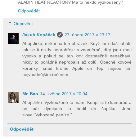
ALADIN HEAT REACTOR? Má to někdo vyzkoušený?
Odpovědět
Odpovědi
Jakub Kopáček
27. února 2017 v 23:17
Ahoj Jirko, mrkni na ten obrázek. Když tam dáš tabák,
tak se ti nikdy neprohřeje rovnoměrně, díry jsou moc
vysoko a pokud se ten kov dostatečně nenažhaví,
nikdy to pořádně nepropalis až dolů. Obecně kovové
korunky, snad kromě Apple on Top, nejsou tím
nejvhodnějším řešením.
Mr. Bao
14. května 2017 v 20:04
Ahoj Jirko. Vyzkoužené to mám. Koupil si to kamarád a
po pár dýmkach to hodil do šuplíku. Jeho
slova:"Vyhozené peníze."
Odpovědět