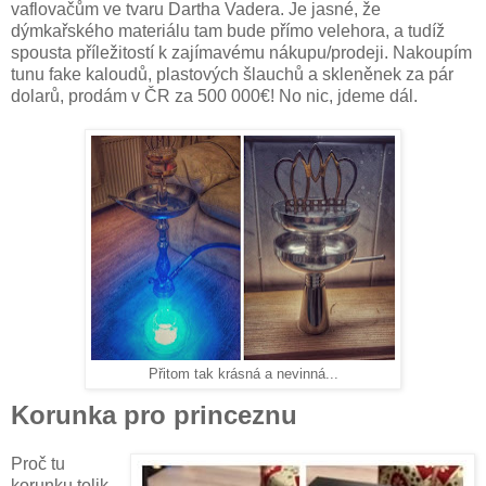
vaflovačům ve tvaru Dartha Vadera. Je jasné, že
dýmkařského materiálu tam bude přímo velehora, a tudíž
spousta příležitostí k zajímavému nákupu/prodeji. Nakoupím
tunu fake kaloudů, plastových šlauchů a skleněnek za pár
dolarů, prodám v ČR za 500 000€! No nic, jdeme dál.
Přitom tak krásná a nevinná...
Korunka pro princeznu
Proč tu
korunku tolik