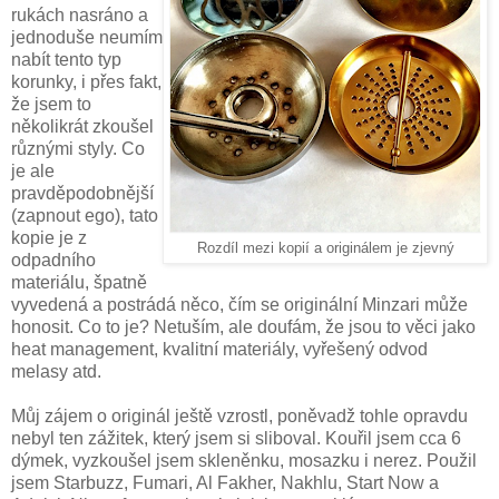
rukách nasráno a
jednoduše neumím
nabít tento typ
korunky, i přes fakt,
že jsem to
několikrát zkoušel
různými styly. Co
je ale
pravděpodobnější
(zapnout ego), tato
kopie je z
Rozdíl mezi kopií a originálem je zjevný
odpadního
materiálu, špatně
vyvedená a postrádá něco, čím se originální Minzari může
honosit. Co to je? Netuším, ale doufám, že jsou to věci jako
heat management, kvalitní materiály, vyřešený odvod
melasy atd.
Můj zájem o originál ještě vzrostl, poněvadž tohle opravdu
nebyl ten zážitek, který jsem si sliboval. Kouřil jsem cca 6
dýmek, vyzkoušel jsem skleněnku, mosazku i nerez. Použil
jsem Starbuzz, Fumari, Al Fakher, Nakhlu, Start Now a