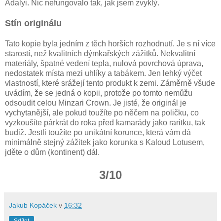
Adalyi. Nic nefungovalo tak, jak jsem zvyklý.
Stín originálu
Tato kopie byla jedním z těch horších rozhodnutí. Je s ní více
starostí, než kvalitních dýmkařských zážitků. Nekvalitní
materiály, špatné vedení tepla, nulová povrchová úprava,
nedostatek místa mezi uhlíky a tabákem. Jen lehký výčet
vlastností, které srážejí tento produkt k zemi. Záměrně všude
uvádím, že se jedná o kopii, protože po tomto nemůžu
odsoudit celou Minzari Crown. Je jisté, že originál je
vychytanější, ale pokud toužíte po něčem na poličku, co
vyzkoušíte párkrát do roka před kamarády jako raritku, tak
budiž. Jestli toužíte po unikátní korunce, která vám dá
minimálně stejný zážitek jako korunka s Kaloud Lotusem,
jděte o dům (kontinent) dál.
3/10
Jakub Kopáček
v
16:32
Sdílet