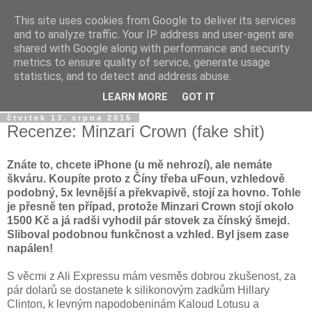
This site uses cookies from Google to deliver its services
Dýmkařův koutek
and to analyze traffic. Your IP address and user-agent are
shared with Google along with performance and security
metrics to ensure quality of service, generate usage
Místo pro všechny, kteří se chtějí dozvědět něco o světě
statistics, and to detect and address abuse.
vodních dýmek a trochu se pobavit!
LEARN MORE
GOT IT
čtvrtek 13. srpna 2015
Recenze: Minzari Crown (fake shit)
Znáte to, chcete iPhone (u mě nehrozí), ale nemáte
škváru. Koupíte proto z Číny třeba uFoun, vzhledově
podobný, 5x levnější a překvapivě, stojí za hovno. Tohle
je přesně ten případ, protože Minzari Crown stojí okolo
1500 Kč a já radši vyhodil pár stovek za čínský šmejd.
Sliboval podobnou funkčnost a vzhled. Byl jsem zase
napálen!
S věcmi z Ali Expressu mám vesměs dobrou zkušenost, za
pár dolarů se dostanete k silikonovým zadkům Hillary
Clinton, k levným napodobeninám Kaloud Lotusu a