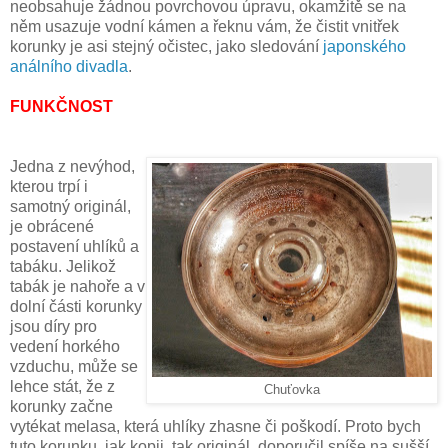
neobsahuje žádnou povrchovou úpravu, okamžitě se na
něm usazuje vodní kámen a řeknu vám, že čistit vnitřek
korunky je asi stejný očistec, jako sledování
japonského
análního divadla
.
FUNKČNOST
Jedna z nevýhod,
kterou trpí i
samotný originál,
je obrácené
postavení uhlíků a
tabáku. Jelikož
tabák je nahoře a v
dolní části korunky
jsou díry pro
vedení horkého
vzduchu, může se
lehce stát, že z
Chuťovka
korunky začne
vytékat melasa, která uhlíky zhasne či poškodí. Proto bych
tuto korunku, jak kopii, tak originál, doporučil spíše na sušší