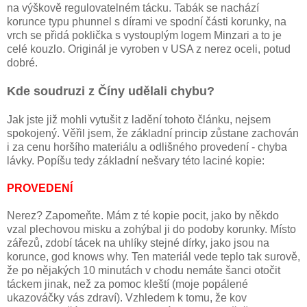
na výškově regulovatelném tácku. Tabák se nachází
korunce typu phunnel s dírami ve spodní části korunky, na
vrch se přidá poklička s vystouplým logem Minzari a to je
celé kouzlo. Originál je vyroben v USA z nerez oceli, potud
dobré.
Kde soudruzi z Číny udělali chybu?
Jak jste již mohli vytušit z ladění tohoto článku, nejsem
spokojený. Věřil jsem, že základní princip zůstane zachován
i za cenu horšího materiálu a odlišného provedení - chyba
lávky. Popíšu tedy základní nešvary této laciné kopie:
PROVEDENÍ
Nerez? Zapomeňte. Mám z té kopie pocit, jako by někdo
vzal plechovou misku a zohýbal ji do podoby korunky. Místo
zářezů, zdobí tácek na uhlíky stejné dírky, jako jsou na
korunce, god knows why. Ten materiál vede teplo tak surově,
že po nějakých 10 minutách v chodu nemáte šanci otočit
táckem jinak, než za pomoc kleští (moje popálené
ukazováčky vás zdraví). Vzhledem k tomu, že kov