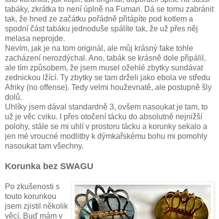
tabáky, zkrátka to není úplně na Fumari. Dá se tomu zabránit
tak, že hned ze začátku pořádně přitápíte pod kotlem a
spodní část tabáku jednoduše spálíte tak, že už přes něj
melasa neprojde.
Nevím, jak je na tom originál, ale můj krásný fake tohle
zacházení nerozdýchal. Ano, tabák se krásně dole připálil,
ale tím způsobem, že jsem musel ožehlé zbytky sundávat
zednickou lžící. Ty zbytky se tam drželi jako ebola ve středu
Afriky (no offense). Tedy velmi houževnatě, ale postupně šly
dolů.
Uhlíky jsem dával standardně 3, ovšem nasoukat je tam, to
už je věc cviku. I přes otočení tácku do absolutně nejnižší
polohy, stále se mi uhlí v prostoru tácku a korunky sekalo a
jen mé vroucné modlitby k dýmkařskému bohu mi pomohly
nasoukat tam všechny.
Korunka bez SWAGU
Po zkušenosti s
touto korunkou
jsem zjistil několik
věcí. Buď mám v