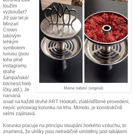
toužím
vyzkoušet?
Již pár let je
Minzari
Crown
takovým
lehkým
symbolem
luxusu (jsou
toho plné
instagramy,
drahé
šampaňské/
bitches/chleb
Máme nabito! (originál)
íčky atd.). Je
narvaná
snad na každé druhé ART Hookah, zlaté/stříbrné provedení,
nejvíc yoloswag korunka na trhu. Mimoto, je konstrukčně
velmi zajímavá.
Korunka pracuje na principu stoupání horkého vzduchu, to
znamená, že uhlíky jsou netradičně umístěny pod tabákem