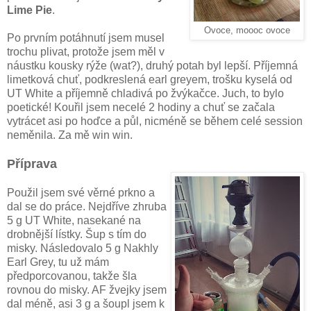
Lime Pie
.
Ovoce, moooc ovoce
Po prvním potáhnutí jsem musel
trochu plivat, protože jsem měl v
náustku kousky rýže (wat?), druhý potah byl lepší. Příjemná
limetková chuť, podkreslená earl greyem, trošku kyselá od
UT White a příjemně chladivá po žvýkačce. Juch, to bylo
poetické! Kouřil jsem necelé 2 hodiny a chuť se začala
vytrácet asi po hoďce a půl, nicméně se během celé session
neměnila. Za mě win win.
Příprava
Použil jsem své věrné prkno a
dal se do práce. Nejdříve zhruba
5 g UT White, nasekané na
drobnější lístky. Šup s tím do
misky. Následovalo 5 g Nakhly
Earl Grey, tu už mám
předporcovanou, takže šla
rovnou do misky. AF žvejky jsem
dal méně, asi 3 g a šoupl jsem k