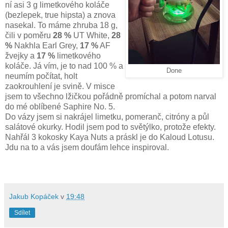
ní asi 3 g limetkového koláče
(bezlepek, true hipsta) a znova
nasekal. To máme zhruba 18 g,
čili v poměru
28 %
UT White,
28
%
Nakhla Earl Grey,
17 %
AF
žvejky a
17 %
limetkového
koláče. Já vím, je to nad 100 % a
Done
neumím počítat, holt
zaokrouhlení je svině. V misce
jsem to všechno lžičkou pořádně promíchal a potom narval
do mé oblíbené Saphire No. 5.
Do vázy jsem si nakrájel limetku, pomeranč, citróny a půl
salátové okurky. Hodil jsem pod to světýlko, protože efekty.
Nahřál 3 kokosky Kaya Nuts a práskl je do Kaloud Lotusu.
Jdu na to a vás jsem doufám lehce inspiroval.
Jakub Kopáček
v
19:48
Sdílet