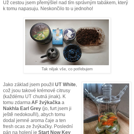
Už cestou jsem přemýšlel nad tím správným tabákem, který
k tomu napasuju. Neskončilo to u jednoho!
Tak nějak vše, co potřebujem
Jako základ jsem použil
UT White
,
což jsou takové krémové citrusy
(každému UT chutná jinak). K
tomu zdarma
AF žvýkačka
a
Nakhla Earl Grey
(jo, furt jsem ji
ještě nedokouřil), abych tomu
dodal jemné aroma čaje a ten
fresh ocas ze žvýkačky. Poslední
pán na holení je
Start Now Key