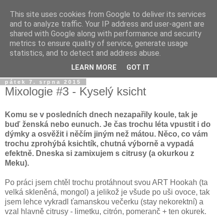
This site uses cookies from Google to deliver its services
Dýmkařův koutek
and to analyze traffic. Your IP address and user-agent are
shared with Google along with performance and security
metrics to ensure quality of service, generate usage
Místo pro všechny, kteří se chtějí dozvědět něco o světě
statistics, and to detect and address abuse.
vodních dýmek a trochu se pobavit!
LEARN MORE
GOT IT
pátek 7. srpna 2015
Mixologie #3 - Kyselý ksicht
Komu se v posledních dnech nezapařily koule, tak je
buď ženská nebo eunuch. Je čas trochu léta vpustit i do
dýmky a osvěžit i něčím jiným než mátou. Něco, co vám
trochu zprohýbá ksichtík, chutná výborně a vypadá
efektně. Dneska si zamixujem s citrusy (a okurkou z
Meku).
Po práci jsem chtěl trochu protáhnout svou ART Hookah (ta
velká skleněná, mongol) a jelikož je všude po uši ovoce, tak
jsem lehce vykradl ťamanskou večerku (stay nekorektní) a
vzal hlavně citrusy - limetku, citrón, pomeranč + ten okurek.