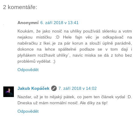
2 komentáře:
Anonymní
6. září 2018 v 13:41
Koukám, že jako nosič na uhlíky používáš sklenku a votm
nejakou mističku :D Hele fajn věc je odkapávač na
naběračku z Ikei..je za pár korun a slouží úplně parádně,
dokonce na lehce spálitelné podlaze se v tom dají i
plyňákem rozžhavit uhlíky´, navíc miska se dá z toho bez
problémů vydělat. ;)
Odpovědět
Jakub Kopáček
7. září 2018 v 14:02
Nazdar, už je to nějaký pátek, co jsem ten článek vydal :D.
Dneska už mám normální nosič. Ale díky za tip!
Odpovědět