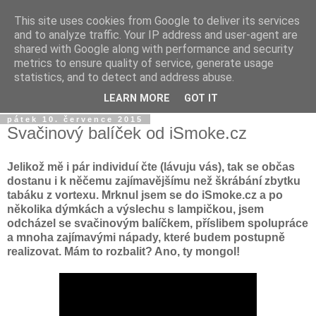
This site uses cookies from Google to deliver its services
Dýmkařův koutek
and to analyze traffic. Your IP address and user-agent are
shared with Google along with performance and security
metrics to ensure quality of service, generate usage
Místo pro všechny, kteří se chtějí dozvědět něco o světě
statistics, and to detect and address abuse.
vodních dýmek a trochu se pobavit!
LEARN MORE
GOT IT
pátek 10. července 2015
Svačinový balíček od iSmoke.cz
Jelikož mě i pár individuí čte (lávuju vás), tak se občas
dostanu i k něčemu zajímavějšímu než škrábání zbytku
tabáku z vortexu. Mrknul jsem se do iSmoke.cz a po
několika dýmkách a výslechu s lampičkou, jsem
odcházel se svačinovým balíčkem, příslibem spolupráce
a mnoha zajímavými nápady, které budem postupně
realizovat. Mám to rozbalit? Ano, ty mongol!