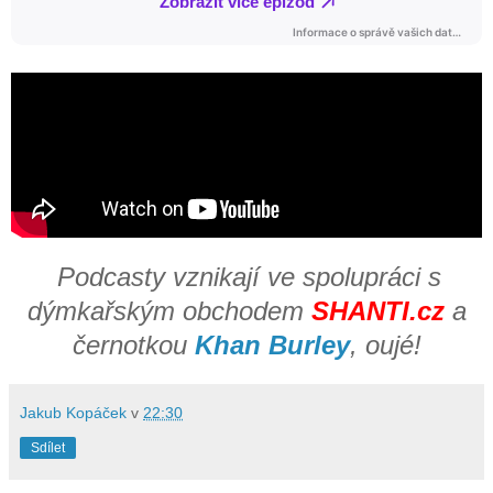
Podcasty vznikají ve spolupráci
s
dýmkařským obchodem
SHANTI.cz
a
černotkou
Khan Burley
, oujé!
Jakub Kopáček
v
22:30
Sdílet