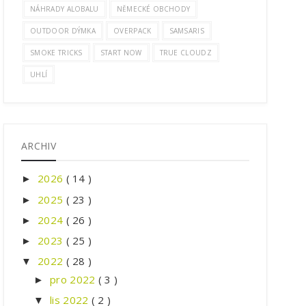
NÁHRADY ALOBALU
NĚMECKÉ OBCHODY
OUTDOOR DÝMKA
OVERPACK
SAMSARIS
SMOKE TRICKS
START NOW
TRUE CLOUDZ
UHLÍ
ARCHIV
2026
( 14 )
►
2025
( 23 )
►
2024
( 26 )
►
2023
( 25 )
►
2022
( 28 )
▼
pro 2022
( 3 )
►
lis 2022
( 2 )
▼