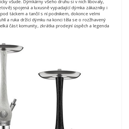
icky všude. Dýmkárny všeho druhu si v nich libovaly,
netově) spojená a luxusně vypadající dýmka zákazníky i
h pod táckem a tančil s ní podnikem, dokonce velmi
hlí a ruka držící dýmku na konci těla se o rozžhavený
 velká část komunity, zkrátka prodejní úspěch a legenda