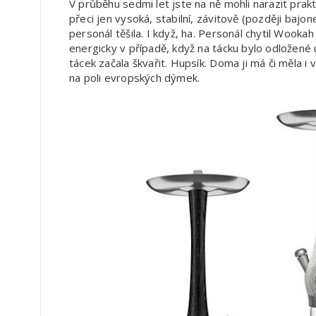
V průběhu sedmi let jste na ně mohli narazit prakt
přeci jen vysoká, stabilní, závitově (později bajo
personál těšila. I když, ha. Personál chytil Wooka
energicky v případě, když na tácku bylo odložené u
tácek začala škvařit. Hupsík. Doma ji má či měla i
na poli evropských dýmek.