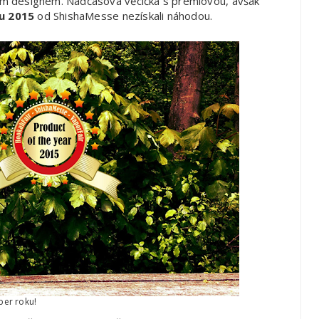
elým designem. Nadčasová věcička s prémiovou, avšak
u 2015
od ShishaMesse nezískali náhodou.
ber roku!