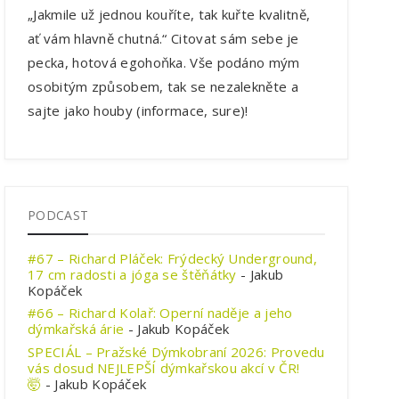
„Jakmile už jednou kouříte, tak kuřte kvalitně,
ať vám hlavně chutná.“ Citovat sám sebe je
pecka, hotová egohoňka. Vše podáno mým
osobitým způsobem, tak se nezalekněte a
sajte jako houby (informace, sure)!
PODCAST
#67 – Richard Pláček: Frýdecký Underground,
17 cm radosti a jóga se štěňátky
- Jakub
Kopáček
#66 – Richard Kolař: Operní naděje a jeho
dýmkařská árie
- Jakub Kopáček
SPECIÁL – Pražské Dýmkobraní 2026: Provedu
vás dosud NEJLEPŠÍ dýmkařskou akcí v ČR!
🤯
- Jakub Kopáček