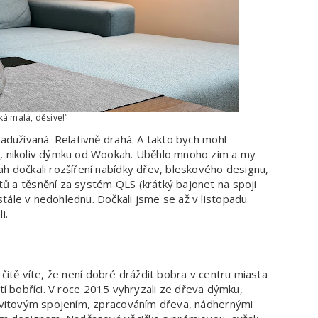
ká malá, děsivé!“
nadužívaná. Relativně drahá. A takto bych mohl
e, nikoliv dýmku od Wookah. Uběhlo mnoho zim a my
h dočkali rozšíření nabídky dřev, bleskového designu,
ů a těsnění za systém QLS (krátký bajonet na spoji
tále v nedohlednu. Dočkali jsme se až v listopadu
i.
čitě víte, že není dobré dráždit bobra v centru miasta
ští bobříci. V roce 2015 vyhryzali ze dřeva dýmku,
závitovým spojením, zpracováním dřeva, nádhernými