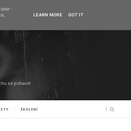
 user-
ce,
LEARN MORE
GOT IT
chu se pobavit!
ASTY
ŠKOLENÍ