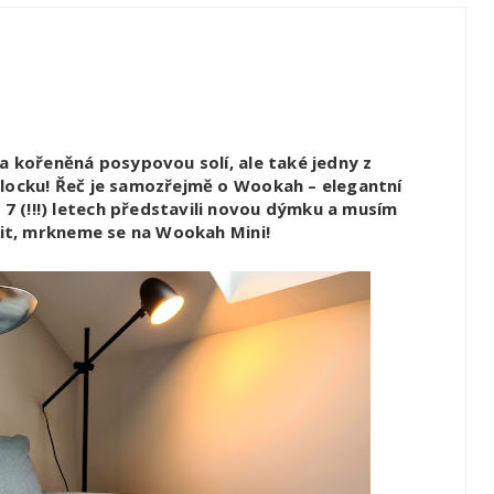
ta kořeněná posypovou solí, ale také jedny z
rlocku! Řeč je samozřejmě o Wookah – elegantní
 (!!!) letech představili novou dýmku a musím
avit, mrkneme se na Wookah Mini!