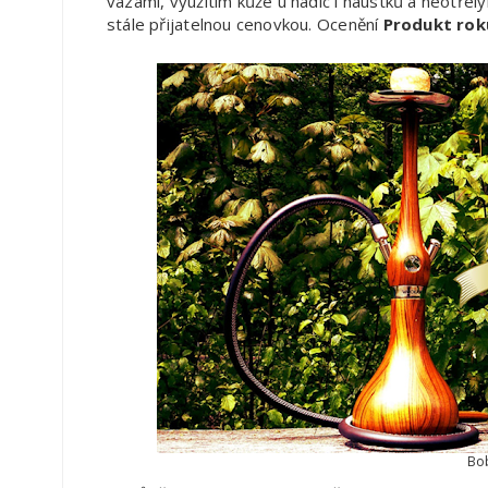
vázami, využitím kůže u hadic i náustků a neotř
stále přijatelnou cenovkou. Ocenění
Produkt rok
Bo