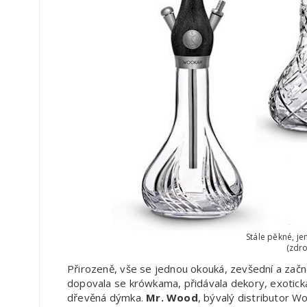
Stále pěkné, j
(zdr
Přirozeně, vše se jednou okouká, zevšední a začn
dopovala se krówkama, přidávala dekory, exotická
dřevěná dýmka.
Mr. Wood
, bývalý distributor Wo