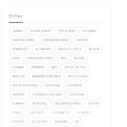
ŠTÍTKY
TABÁKY
VODNÍ DÝMKY
TIPY A TRIKY
HOOKAH
KAM NA DÝMKU
DÝMKAŘSKÁ BIBLE
ISMOKE
STARBUZZ
AL FAKHER
KALOUD LOTUS
ADALYA
KAYA
HYDROGEN PIPES
MIG
ALOBAL
FUMARI
DÝMKAŘI
AMY
APPLE ON TOP
BADCHA
NABÍJENÍ KORUNEK
ART HOOKAH
FRESH KORUNKA
KORUNKA
ODUMAN
SAPHIRE
CERAMICA CASCADE
DSCHINNI
ELWANO
PEPASTAJL
SKLENĚNÁ DÝMKA
VORTEX
FUMO
CALYPSOO
DOOBACCO
EL NEFES
ESHOPY
FILOZOFIE
MINZARI
N2