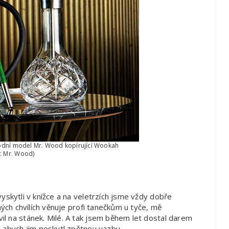
odní model Mr. Wood kopírující Wookah
j: Mr. Wood)
yskytli v knížce a na veletrzích jsme vždy dobře
ných chvílích věnuje profi tanečkům u tyče, mě
l na stánek. Milé. A tak jsem během let dostal darem
, abych jim poskytl zpětnou vazbu.