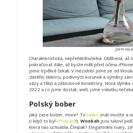
„Jsem něja
Charakteristická, nepřehlédnutelná. Oblíbená, až 
pokračovat dále, až byste měli před očima iPhon
jsme trpělivě čekali. V mezidobí jsme se od Wooka
zlatého dekoru, podivných korunek a výměny závit
vázy a těla) a zábrusové konektory. Nová dýmka s
2022 a co jsme dostali, well, jsme vskutku nečekal
Polský bober
Jaký zase bober, more? To
video
znát musíte a ur
(i když to byl
k*rva jež
!).
Wookah
jsou takoví pol
která nás uchvátila. Čímpak? Elegantními tvary, 