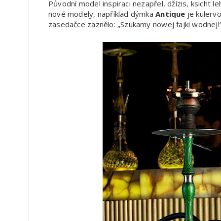
Původní model inspiraci nezapřel, džízis, ksicht leh
nové modely, například dýmka
Antique
je kulervo
zasedačce zaznělo: „Szukamy nowej fajki wodnej!