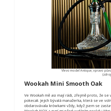
Vlevo model Antique, vpravo pův
(zdro
Wookah Mini Smooth Oak
Ve Wookah mě asi mají rádi, zřejmě proto, že se v
pokecali. Jejich bývalá manažerka, která se ve vol
obdarovávala krówkami vždy, když jsem se zastavi
Wookah NOX a nyní mi před vydáním poslali i Mini