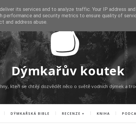
eliver its services and to analyze traffic. Your IP address and
h performance and security metrics to ensure quality of servi
ect and address abuse.
Dýmkařův koutek
hny, kteří se chtějí dozvědět něco o světě vodních dýmek a tro
DÝMKAŘSKÁ BIBLE
RECENZE
KNIHA
PODC