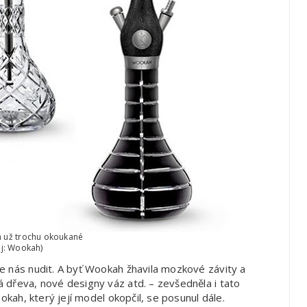
en už trochu okoukané
oj: Wookah)
e nás nudit. A byť Wookah žhavila mozkové závity a
 dřeva, nové designy váz atd. – zevšedněla i tato
okah, který její model okopčil, se posunul dále.