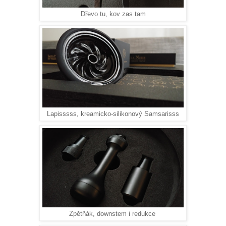
Dřevo tu, kov zas tam
Lapisssss, kreamicko-silikonový Samsarisss
Zpětňák, downstem i redukce