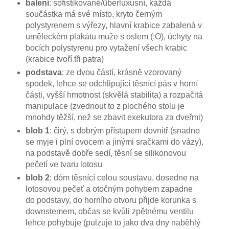
balení
: sofistikované/überluxusní, každá
součástka má své místo, kryto černým
polystyrenem s výřezy, hlavní krabice zabalená v
uměleckém plakátu muže s oslem (:O), úchyty na
bocích polystyrenu pro vytažení všech krabic
(krabice tvoří tři patra)
podstava
: ze dvou částí, krásně vzorovaný
spodek, lehce se odchlipující těsnící pás v horní
části, vyšší hmotnost (skvělá stabilita) a rozpačitá
manipulace (zvednout to z plochého stolu je
mnohdy těžší, než se zbavit exekutora za dveřmi)
blob 1
: čirý, s dobrým přístupem dovnitř (snadno
se myje i plní ovocem a jinými sračkami do vázy),
na podstavě dobře sedí, těsní se silikonovou
pečetí ve tvaru lotosu
blob 2
: dóm těsnící celou soustavu, dosedne na
lotosovou pečeť a otočným pohybem zapadne
do podstavy, do horního otvoru přijde korunka s
downstemem, občas se kvůli zpětnému ventilu
lehce pohybuje (pulzuje to jako dva dny naběhlý