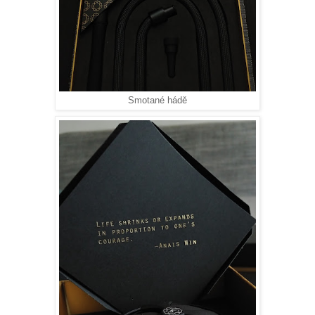
Smotané hádě