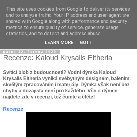
This site uses cookies from Google to deliver its services
Dýmkařův koutek
and to analyze traffic. Your IP address and user-agent are
shared with Google along with performance and security
metrics to ensure quality of service, generate usage
Místo pro všechny, kteří se chtějí dozvědět něco o světě
statistics, and to detect and address abuse.
vodních dýmek a trochu se pobavit!
LEARN MORE
GOT IT
pátek 12. června 2020
Recenze: Kaloud Krysalis Eltheria
Svítící blob z budoucnosti? Vodní dýmka Kaloud
Krysalis Eltheria vyniká svébytným designem, balením,
skvělým zpracováním i materiály. Dýmka však není bez
chyby a dozajista není pro každého. Vše o dýmce
najdete zde v recenzi, tož čumte a čtěte!
Recenze