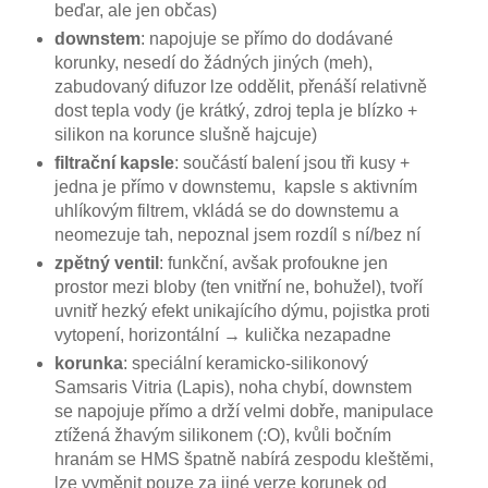
beďar, ale jen občas)
downstem
: napojuje se přímo do dodávané
korunky, nesedí do žádných jiných (meh),
zabudovaný difuzor lze oddělit, přenáší relativně
dost tepla vody (je krátký, zdroj tepla je blízko +
silikon na korunce slušně hajcuje)
filtrační kapsle
: součástí balení jsou tři kusy +
jedna je přímo v downstemu, kapsle s aktivním
uhlíkovým filtrem, vkládá se do downstemu a
neomezuje tah, nepoznal jsem rozdíl s ní/bez ní
zpětný ventil
: funkční, avšak profoukne jen
prostor mezi bloby (ten vnitřní ne, bohužel), tvoří
uvnitř hezký efekt unikajícího dýmu, pojistka proti
vytopení, horizontální → kulička nezapadne
korunka
: speciální keramicko-silikonový
Samsaris Vitria (Lapis), noha chybí, downstem
se napojuje přímo a drží velmi dobře, manipulace
ztížená žhavým silikonem (:O), kvůli bočním
hranám se HMS špatně nabírá zespodu kleštěmi,
lze vyměnit pouze za jiné verze korunek od