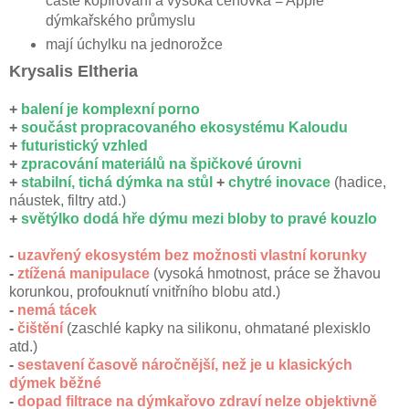
časté kopírování a vysoká cenovka = Apple
dýmkařského průmyslu
mají úchylku na jednorožce
Krysalis Eltheria
+
balení je komplexní porno
+
součást propracovaného ekosystému Kaloudu
+
futuristický vzhled
+
zpracování materiálů na špičkové úrovni
+
stabilní, tichá dýmka na stůl
+
chytré inovace
(hadice,
náustek, filtry atd.)
+
světýlko dodá hře dýmu mezi bloby to pravé kouzlo
-
uzavřený ekosystém bez možnosti vlastní korunky
-
ztížená manipulace
(vysoká hmotnost, práce se žhavou
korunkou, profouknutí vnitřního blobu atd.)
-
nemá tácek
-
čištění
(zaschlé kapky na silikonu, ohmatané plexisklo
atd.)
-
sestavení časově náročnější, než je u klasických
dýmek běžné
-
dopad filtrace na dýmkařovo zdraví nelze objektivně