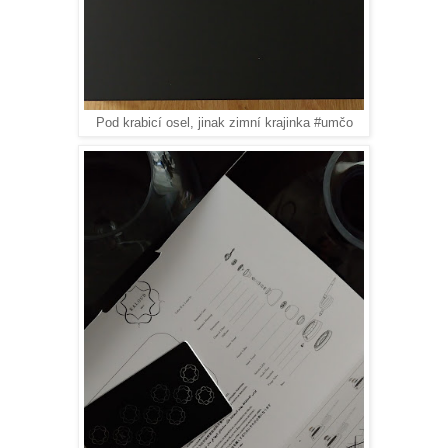
Pod krabicí osel, jinak zimní krajinka #umčo