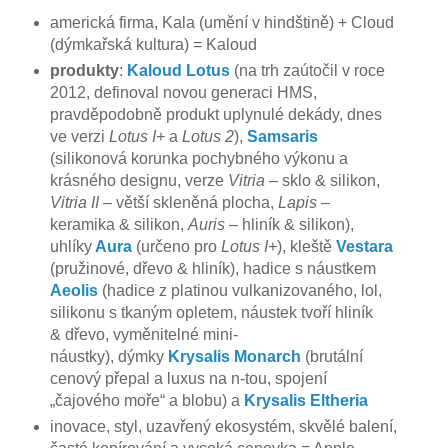
americká firma,
Kala (umění v hindštině) + Cloud
(dýmkařská kultura) = Kaloud
produkty
:
Kaloud Lotus
(na trh zaútočil v roce
2012, definoval novou generaci HMS,
pravděpodobně produkt uplynulé dekády, dnes
ve verzi
Lotus I+
a
Lotus 2
),
Samsaris
(silikonová korunka pochybného výkonu a
krásného designu, verze
Vitria
– sklo & silikon,
Vitria II
– větší skleněná plocha,
Lapis
–
keramika & silikon,
Auris
– hliník & silikon),
uhlíky
Aura
(určeno pro
Lotus I+
), kleště
Vestara
(pružinové, dřevo & hliník), hadice s náustkem
Aeolis
(hadice z platinou vulkanizovaného, lol,
silikonu s tkaným opletem, náustek tvoří hliník
& dřevo, vyměnitelné mini-
náustky), dýmky
Krysalis Monarch
(brutální
cenový přepal a luxus na n-tou, spojení
„čajového moře“ a blobu) a
Krysalis Eltheria
inovace, styl, uzavřený ekosystém, skvělé balení,