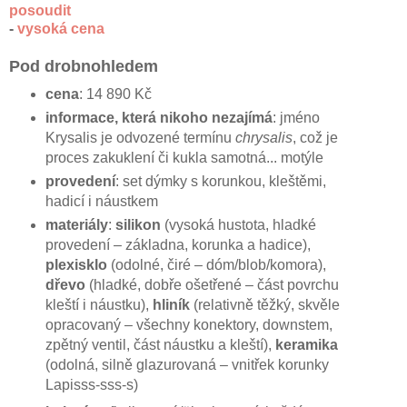
posoudit
-
vysoká cena
Pod drobnohledem
cena
: 14 890 Kč
informace, která nikoho nezajímá
: jméno
Krysalis je odvozené termínu
chrysalis
, což je
proces zakuklení či kukla samotná... motýle
provedení
: set dýmky s korunkou, kleštěmi,
hadicí i náustkem
materiály
:
silikon
(vysoká hustota, hladké
provedení – základna, korunka a hadice),
plexisklo
(odolné, čiré – dóm/blob/komora),
dřevo
(hladké, dobře ošetřené – část povrchu
kleští i náustku),
hliník
(relativně těžký, skvěle
opracovaný – všechny konektory, downstem,
zpětný ventil, část náustku a kleští),
keramika
(odolná, silně glazurovaná – vnitřek korunky
Lapisss-sss-s)