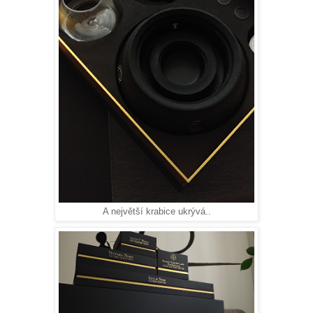
A největší krabice ukrývá..