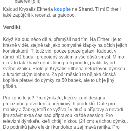
baterek (pff!)
Kaloud Krysalis Eltheria
koupíte
na
Shanti
. Ti mi Eltherii
také zapůjčili k recenzi, arigatoooo.
Verdikt
Když Kaloud něco dělá, přemýšlí nad tím. Na Eltherii je to
krásně vidět, stejně tak jako pomyslné klapky na očích jejich
konstruktérů. Ti totiž vidí pouze pouze galaxii Kaloud, v
rámci níž budují propojený systém a vše dává smysl. Mimo
ni už to tak žhavé není. Jdou proti proudu, prakticky od
svého vzniku. Proto je Krysalis Eltheria netuctovou dýmkou
a futuristickým blobem. Za pár měsíců to nějaká čínská
kopírka přetaví do dýmky za 50 babek, ale to už je jiný
příběh.
Pro koho to je? Pro dýmkaře, kteří si cení designu,
precizního provedení a prémiových produktů. Dále pro
maníky a žabky, kteří se vyžívají v rituálu přípravy a nevadí
jim strávit extra čas nad přípravou každé session. Pro
televizní dýmkaře, kteří chtějí nízkou (24 cm) a tichou dýmku.
Do podniků jako efektní kundolap a zajímavá raritka. Pro