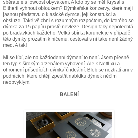
sběratele s lowcost obyvákem. A kdo by se měl Krysalis
Eltherii vyhnout obloukem? Dýmkařské konzervy, které mají
jasnou představu o klasické dýmce, její konstrukci a
obsluze. Také všichni s rozumným rozpočtem, do kterého se
dýmka za 15 papírů prostě nevleze. Design taky nepolechtá
po bradavkách každého. Velká sbírka korunek je v případě
této dýmky prozatím k ničemu, cestovat s ní také není žádný
med. A tak!
Mi se líbí, ale na každodenní dýmení to není. Jsem přesně
ten typ s širokým arzenálem vybavení. Ale k Netflixu a
ohromení přísedících dýmkařů ideální. Blob se neztratí ani v
podnicích, které chtějí zpestřit nabídku dýmek něčím
neobvyklým.
BALENÍ