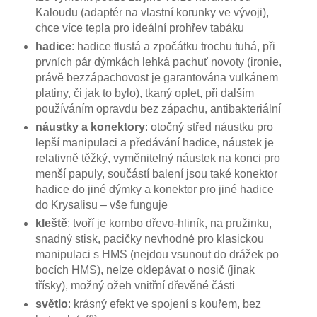
Kaloudu (adaptér na vlastní korunky ve vývoji),
chce více tepla pro ideální prohřev tabáku
hadice
: hadice tlustá a zpočátku trochu tuhá, při
prvních pár dýmkách lehká pachuť novoty (ironie,
právě bezzápachovost je garantována vulkánem
platiny, či jak to bylo), tkaný oplet, při dalším
používáním opravdu bez zápachu, antibakteriální
náustky a konektory
: otočný střed náustku pro
lepší manipulaci a předávání hadice, náustek je
relativně těžký, vyměnitelný náustek na konci pro
menší papuly, součástí balení jsou také konektor
hadice do jiné dýmky a konektor pro jiné hadice
do Krysalisu – vše funguje
kleště
: tvoří je kombo dřevo-hliník, na pružinku,
snadný stisk, pacičky nevhodné pro klasickou
manipulaci s HMS (nejdou vsunout do drážek po
bocích HMS), nelze oklepávat o nosič (jinak
třísky), možný ožeh vnitřní dřevěné části
světlo
: krásný efekt ve spojení s kouřem, bez