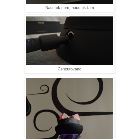
Náustek sem, náustek tam
Cenzurováno