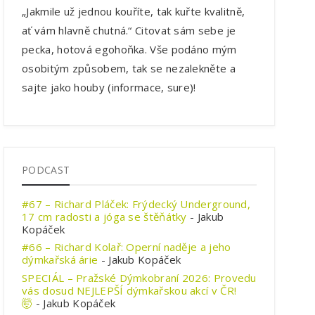
„Jakmile už jednou kouříte, tak kuřte kvalitně,
ať vám hlavně chutná.“ Citovat sám sebe je
pecka, hotová egohoňka. Vše podáno mým
osobitým způsobem, tak se nezalekněte a
sajte jako houby (informace, sure)!
PODCAST
#67 – Richard Pláček: Frýdecký Underground,
17 cm radosti a jóga se štěňátky
- Jakub
Kopáček
#66 – Richard Kolař: Operní naděje a jeho
dýmkařská árie
- Jakub Kopáček
SPECIÁL – Pražské Dýmkobraní 2026: Provedu
vás dosud NEJLEPŠÍ dýmkařskou akcí v ČR!
🤯
- Jakub Kopáček