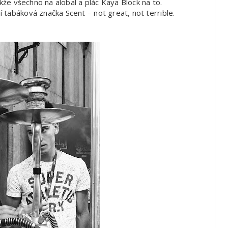
akže všechno na alobal a plác Kaya Block na to.
 tabáková značka Scent – not great, not terrible.