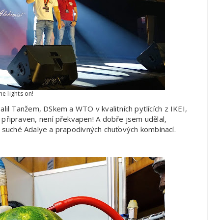
he lights on!
il Tanžem, DSkem a WTO v kvalitních pytlících z IKEI,
řipraven, není překvapen! A dobře jsem udělal,
u, suché Adalye a prapodivných chuťových kombinací.