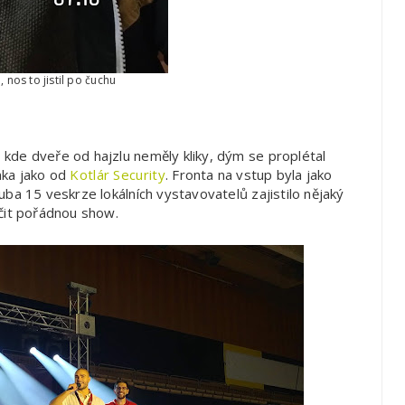
 nos to jistil po čuchu
, kde dveře od hajzlu neměly kliky, dým se proplétal
nka jako od
Kotlár Security
. Fronta na vstup byla jako
hruba 15 veskrze lokálních vystavovatelů zajistilo nějaký
čit pořádnou show.