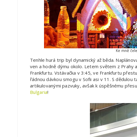
Ke mně čele
Tenhle hurá trip byl dynamický až běda. Naplánov
ven a hodně dýmu okolo. Letem světem z Prahy a
Frankfurtu. Vstávačka v 3:45, ve Frankfurtu přest
řádnou dávkou smogu v Sofii asi v 11. S dědulou 
artikulovanými pazvuky, avšak k úspěšnému přesun
Bulgaria
!