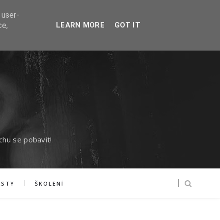
 user-
ce,
LEARN MORE
GOT IT
chu se pobavit!
ASTY
ŠKOLENÍ