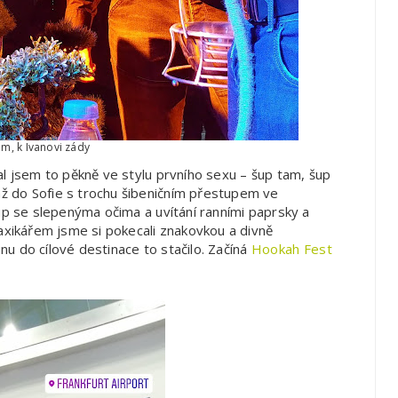
m, k Ivanovi zády
al jsem to pěkně ve stylu prvního sexu – šup tam, šup
ž do Sofie s trochu šibeničním přestupem ve
up se slepenýma očima a uvítání ranními paprsky a
taxikářem jsme si pokecali znakovkou a divně
u do cílové destinace to stačilo. Začíná
Hookah Fest