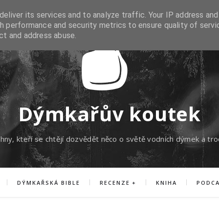
eliver its services and to analyze traffic. Your IP address and
h performance and security metrics to ensure quality of servi
ect and address abuse.
Dýmkařův koutek
hny, kteří se chtějí dozvědět něco o světě vodních dýmek a tro
DÝMKAŘSKÁ BIBLE
RECENZE
KNIHA
PODC