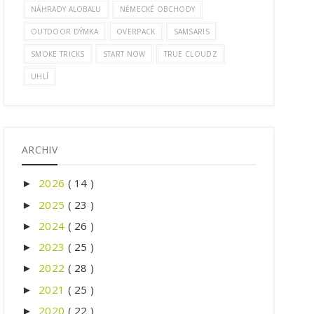
NÁHRADY ALOBALU
NĚMECKÉ OBCHODY
OUTDOOR DÝMKA
OVERPACK
SAMSARIS
SMOKE TRICKS
START NOW
TRUE CLOUDZ
UHLÍ
ARCHIV
2026
( 14 )
►
2025
( 23 )
►
2024
( 26 )
►
2023
( 25 )
►
2022
( 28 )
►
2021
( 25 )
►
2020
( 22 )
►