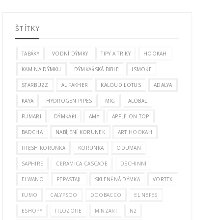
ŠTÍTKY
TABÁKY
VODNÍ DÝMKY
TIPY A TRIKY
HOOKAH
KAM NA DÝMKU
DÝMKAŘSKÁ BIBLE
ISMOKE
STARBUZZ
AL FAKHER
KALOUD LOTUS
ADALYA
KAYA
HYDROGEN PIPES
MIG
ALOBAL
FUMARI
DÝMKAŘI
AMY
APPLE ON TOP
BADCHA
NABÍJENÍ KORUNEK
ART HOOKAH
FRESH KORUNKA
KORUNKA
ODUMAN
SAPHIRE
CERAMICA CASCADE
DSCHINNI
ELWANO
PEPASTAJL
SKLENĚNÁ DÝMKA
VORTEX
FUMO
CALYPSOO
DOOBACCO
EL NEFES
ESHOPY
FILOZOFIE
MINZARI
N2