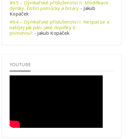
#65 – Dýmkařské příslušenství II: Modifikace
dýmky, čistící pomůcky a bizáry
- Jakub
Kopáček
#64 – Dýmkařské příslušenství I: Nespal se a
nabíjej jak pán. Jaké doplňky ti
pomohou?
- Jakub Kopáček
YOUTUBE