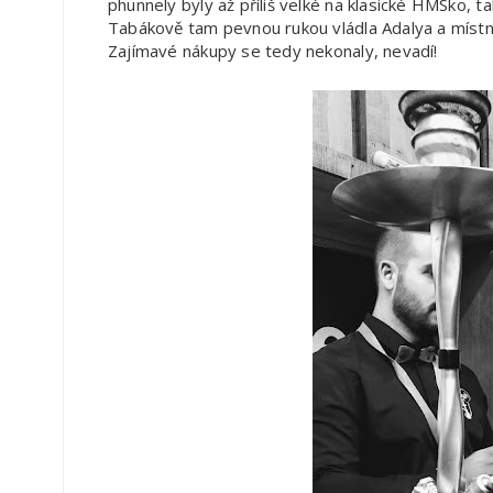
phunnely byly až příliš velké na klasické HMSko, t
Tabákově tam pevnou rukou vládla Adalya a místní
Zajímavé nákupy se tedy nekonaly, nevadí!