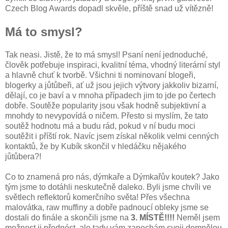
Czech Blog Awards dopadl skvěle, příště snad už vítězně!
Má to smysl?
Tak neasi. Jistě, že to má smysl! Psaní není jednoduché,
člověk potřebuje inspiraci, kvalitní téma, vhodný literární styl
a hlavně chuť k tvorbě. Všichni ti nominovaní blogeři,
blogerky a jůtůbeři, ať už jsou jejich výtvory jakkoliv bizarní,
dělají, co je baví a v mnoha případech jim to jde po čertech
dobře. Soutěže popularity jsou však hodně subjektivní a
mnohdy to nevypovídá o ničem. Přesto si myslím, že tato
soutěž hodnotu má a budu rád, pokud v ní budu moci
soutěžit i příští rok. Navíc jsem získal několik velmi cenných
kontaktů, že by Kubík skončil v hledáčku nějakého
jůtůbera?!
Co to znamená pro nás, dýmkaře a Dýmkařův koutek? Jako
tým jsme to dotáhli neskutečně daleko. Byli jsme chvíli ve
světlech reflektorů komerčního světa! Přes všechna
malovátka, raw muffiny a dobře padnoucí obleky jsme se
dostali do finále a skončili jsme na
3. MÍSTĚ!!!!
Neměl jsem
možnost ji přednést, ale tady vám zanechám svoji domnělou