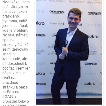
Nedokázal jsem
psát. Jindy to ze
mě teče, jako z
prasklého
hydrantu, tudíž
jsem nechápal,
kde je problém.
No fakt, námětů
spousta,
struktury článků
se mi zjevovaly
snad i v
kadiboudě, ale
při dosednutí k
počítači jsem jen
několik minut
civěl na
prázdnou
stránku a pak si
radši pustil
9GAG a
projížděl fórky o