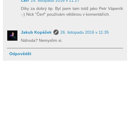
Čerf
25. listopadu 2016 v 21:27
Díky za dobrý tip. Byl jsem tam totiž jako Petr Vápeník
:-) Nick "Čerf" používám většinou v komentářích.
Jakub Kopáček
26. listopadu 2016 v 11:35
Náhoda? Nemyslím si.
Odpovědět