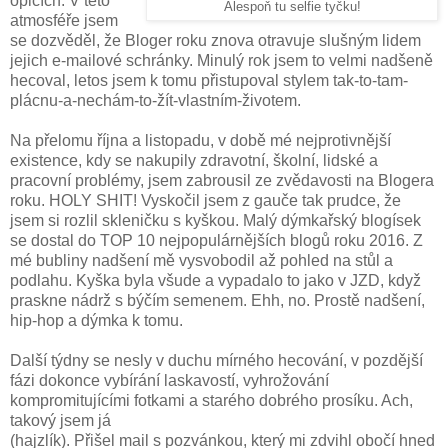
opicích. V této
Alespoň tu selfie tyčku!
atmosféře jsem
se dozvěděl, že Bloger roku znova otravuje slušným lidem
jejich e-mailové schránky. Minulý rok jsem to velmi nadšeně
hecoval, letos jsem k tomu přistupoval stylem tak-to-tam-
plácnu-a-nechám-to-žít-vlastním-životem.
Na přelomu října a listopadu, v době mé nejprotivnější
existence, kdy se nakupily zdravotní, školní, lidské a
pracovní problémy, jsem zabrousil ze zvědavosti na Blogera
roku. HOLY SHIT! Vyskočil jsem z gauče tak prudce, že
jsem si rozlil skleničku s kyškou. Malý dýmkařský blogísek
se dostal do TOP 10 nejpopulárnějších blogů roku 2016. Z
mé bubliny nadšení mě vysvobodil až pohled na stůl a
podlahu. Kyška byla všude a vypadalo to jako v JZD, když
praskne nádrž s býčím semenem. Ehh, no. Prostě nadšení,
hip-hop a dýmka k tomu.
Další týdny se nesly v duchu mírného hecování, v pozdější
fázi dokonce vybírání laskavostí, vyhrožování
kompromitujícími fotkami a starého dobrého prosíku. Ach,
takový jsem já
(hajzlík). Přišel mail s pozvánkou, který mi zdvihl obočí hned