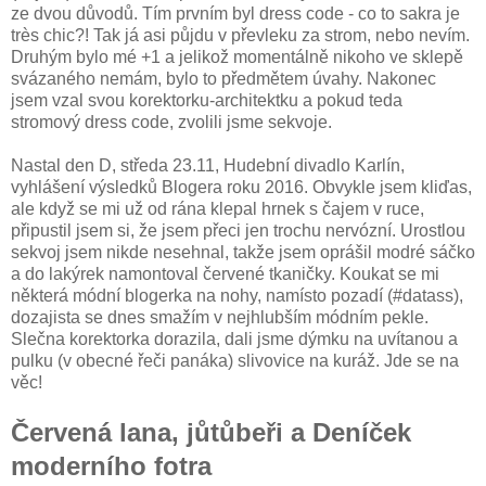
ze dvou důvodů. Tím prvním byl dress code - co to sakra je
très chic?! Tak já asi půjdu v převleku za strom, nebo nevím.
Druhým bylo mé +1 a jelikož momentálně nikoho ve sklepě
svázaného nemám, bylo to předmětem úvahy. Nakonec
jsem vzal svou korektorku-architektku a pokud teda
stromový dress code, zvolili jsme sekvoje.
Nastal den D, středa 23.11, Hudební divadlo Karlín,
vyhlášení výsledků Blogera roku 2016. Obvykle jsem kliďas,
ale když se mi už od rána klepal hrnek s čajem v ruce,
připustil jsem si, že jsem přeci jen trochu nervózní. Urostlou
sekvoj jsem nikde nesehnal, takže jsem oprášil modré sáčko
a do lakýrek namontoval červené tkaničky. Koukat se mi
některá módní blogerka na nohy, namísto pozadí (#datass),
dozajista se dnes smažím v nejhlubším módním pekle.
Slečna korektorka dorazila, dali jsme dýmku na uvítanou a
pulku (v obecné řeči panáka) slivovice na kuráž. Jde se na
věc!
Červená lana, jůtůbeři a Deníček
moderního fotra