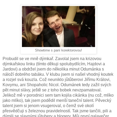
Showtime s paní korektorovou!
Probudil se ve mně dýmkař. Zavolal jsem na krizovou
dýmkařskou linku (tímto děkuji spolubydlícím, Hajdovi a
Jardovi) a obdržel jsem do několika minut Odumánka s
náloží dobrého tabáku. V klubu jsem si našel vhodný koutek
a rozjel svá kouzla. Což neuniklo jůtůberovi Jiřímu Královi,
Kovymu, ani Shopaholic Nicol. Odumánek tedy zažil svých
pět minut slávy, ještě se z toho bobek nevzpamatoval.
Jelikož mě v porodnici sem tam kojila cikánka (nu což, mlíko
jako mlíko), tak jsem podědil menší taneční talent. Pěvecký
talent jsem si jenom vsugeroval, o čemž své okolí
přesvědčuji s železnou pravidelností. Tak jsme tančili, pili a
dýmili se slavnými jůtubery a blogery. Můj první galavečer