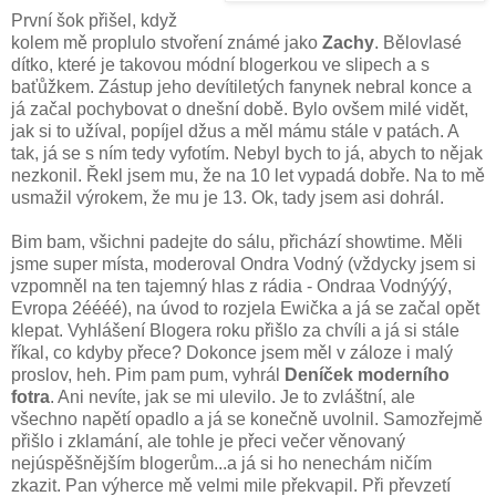
První šok přišel, když
kolem mě proplulo stvoření známé jako
Zachy
. Bělovlasé
dítko, které je takovou módní blogerkou ve slipech a s
baťůžkem. Zástup jeho devítiletých fanynek nebral konce a
já začal pochybovat o dnešní době. Bylo ovšem milé vidět,
jak si to užíval, popíjel džus a měl mámu stále v patách. A
tak, já se s ním tedy vyfotím. Nebyl bych to já, abych to nějak
nezkonil. Řekl jsem mu, že na 10 let vypadá dobře. Na to mě
usmažil výrokem, že mu je 13. Ok, tady jsem asi dohrál.
Bim bam, všichni padejte do sálu, přichází showtime. Měli
jsme super místa, moderoval Ondra Vodný (vždycky jsem si
vzpomněl na ten tajemný hlas z rádia - Ondraa Vodnýýý,
Evropa 2éééé), na úvod to rozjela Ewička a já se začal opět
klepat. Vyhlášení Blogera roku přišlo za chvíli a já si stále
říkal, co kdyby přece? Dokonce jsem měl v záloze i malý
proslov, heh. Pim pam pum, vyhrál
Deníček moderního
fotra
. Ani nevíte, jak se mi ulevilo. Je to zvláštní, ale
všechno napětí opadlo a já se konečně uvolnil. Samozřejmě
přišlo i zklamání, ale tohle je přeci večer věnovaný
nejúspěšnějším blogerům...a já si ho nenechám ničím
zkazit. Pan výherce mě velmi mile překvapil. Při převzetí