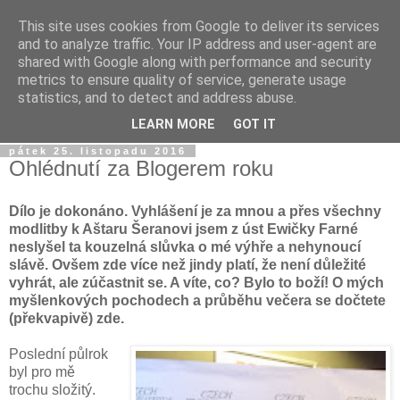
This site uses cookies from Google to deliver its services
Dýmkařův koutek
and to analyze traffic. Your IP address and user-agent are
shared with Google along with performance and security
metrics to ensure quality of service, generate usage
Místo pro všechny, kteří se chtějí dozvědět něco o světě
statistics, and to detect and address abuse.
vodních dýmek a trochu se pobavit!
LEARN MORE
GOT IT
pátek 25. listopadu 2016
Ohlédnutí za Blogerem roku
Dílo je dokonáno. Vyhlášení je za mnou a přes všechny
modlitby k Aštaru Šeranovi jsem z úst Ewičky Farné
neslyšel ta kouzelná slůvka o mé výhře a nehynoucí
slávě. Ovšem zde více než jindy platí, že není důležité
vyhrát, ale zúčastnit se. A víte, co? Bylo to boží! O mých
myšlenkových pochodech a průběhu večera se dočtete
(překvapivě) zde.
Poslední půlrok
byl pro mě
trochu složitý.