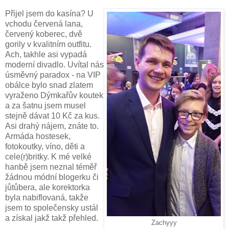
Přijel jsem do kasína? U
vchodu červená lana,
červený koberec, dvě
gorily v kvalitním outfitu.
Ach, takhle asi vypadá
moderní divadlo. Uvítal nás
úsměvný paradox - na VIP
obálce bylo snad zlatem
vyraženo Dýmkařův koutek
a za šatnu jsem musel
stejně dávat 10 Kč za kus.
Asi drahý nájem, znáte to.
Armáda hostesek,
fotokoutky, víno, děti a
cele(r)britky. K mé velké
hanbě jsem neznal téměř
žádnou módní blogerku či
jůtůbera, ale korektorka
byla nabiflovaná, takže
jsem to společensky ustál
a získal jakž takž přehled.
Zachyyy