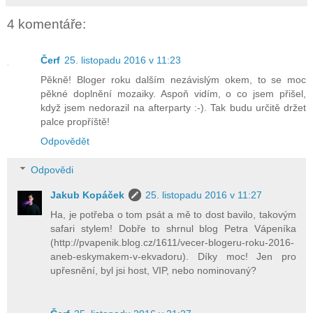
4 komentáře:
Čerf
25. listopadu 2016 v 11:23
Pěkně! Bloger roku dalším nezávislým okem, to se moc
pěkné doplnění mozaiky. Aspoň vidím, o co jsem přišel,
když jsem nedorazil na afterparty :-). Tak budu určitě držet
palce propříště!
Odpovědět
Odpovědi
Jakub Kopáček
25. listopadu 2016 v 11:27
Ha, je potřeba o tom psát a mě to dost bavilo, takovým
safari stylem! Dobře to shrnul blog Petra Vápeníka
(http://pvapenik.blog.cz/1611/vecer-blogeru-roku-2016-
aneb-eskymakem-v-ekvadoru). Díky moc! Jen pro
upřesnění, byl jsi host, VIP, nebo nominovaný?