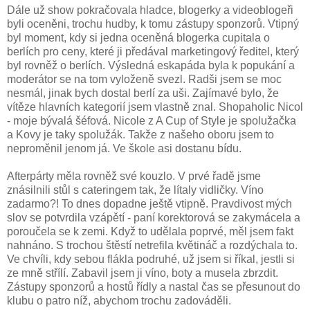
Dále už show pokračovala hladce, blogerky a videoblogeři
byli oceněni, trochu hudby, k tomu zástupy sponzorů. Vtipný
byl moment, kdy si jedna oceněná blogerka cupitala o
berlích pro ceny, které ji předával marketingový ředitel, který
byl rovněž o berlích. Výsledná eskapáda byla k popukání a
moderátor se na tom vyloženě svezl. Radši jsem se moc
nesmál, jinak bych dostal berlí za uši. Zajímavé bylo, že
vítěze hlavních kategorií jsem vlastně znal. Shopaholic Nicol
- moje bývalá šéfová. Nicole z A Cup of Style je spolužačka
a Kovy je taky spolužák. Takže z našeho oboru jsem to
neproměnil jenom já. Ve škole asi dostanu bídu.
Afterpárty měla rovněž své kouzlo. V prvé řadě jsme
znásilnili stůl s cateringem tak, že lítaly vidličky. Víno
zadarmo?! To dnes dopadne ještě vtipně. Pravdivost mých
slov se potvrdila vzápětí - paní korektorová se zakymácela a
poroučela se k zemi. Když to udělala poprvé, měl jsem fakt
nahnáno. S trochou štěstí netrefila květináč a rozdýchala to.
Ve chvíli, kdy sebou flákla podruhé, už jsem si říkal, jestli si
ze mně střílí. Zabavil jsem ji víno, boty a musela zbrzdit.
Zástupy sponzorů a hostů řídly a nastal čas se přesunout do
klubu o patro níž, abychom trochu zadováděli.