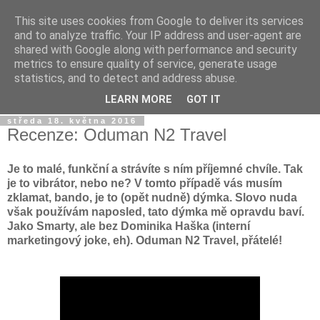
This site uses cookies from Google to deliver its services
Dýmkařův koutek
and to analyze traffic. Your IP address and user-agent are
shared with Google along with performance and security
metrics to ensure quality of service, generate usage
Místo pro všechny, kteří se chtějí dozvědět něco o světě
statistics, and to detect and address abuse.
vodních dýmek a trochu se pobavit!
LEARN MORE
GOT IT
středa 18. května 2016
Recenze: Oduman N2 Travel
Je to malé, funkční a strávíte s ním příjemné chvíle. Tak
je to vibrátor, nebo ne? V tomto případě vás musím
zklamat, bando, je to (opět nudně) dýmka. Slovo nuda
však používám naposled, tato dýmka mě opravdu baví.
Jako Smarty, ale bez Dominika Haška (interní
marketingový joke, eh). Oduman N2 Travel, přátelé!