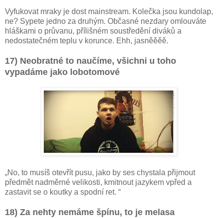
Vyfukovat mraky je dost mainstream. Kolečka jsou kundolap,
ne? Sypete jedno za druhým. Občasné nezdary omlouváte
hláškami o průvanu, přílišném soustředění diváků a
nedostatečném teplu v korunce. Ehh, jasněěěě.
17) Neobratné to naučíme, všichni u toho
vypadáme jako lobotomové
„No, to musíš otevřít pusu, jako by ses chystala přijmout
předmět nadměrné velikosti, kmitnout jazykem vpřed a
zastavit se o koutky a spodní ret. “
18) Za nehty nemáme špínu, to je melasa