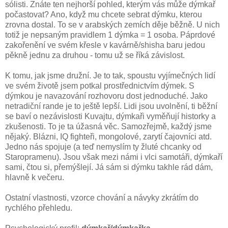
sólisti. Znáte ten nejhorší pohled, kterým vás může dýmkař
počastovat? Ano, když mu chcete sebrat dýmku, kterou
zrovna dostal. To se v arabských zemích děje běžně. U nich
totiž je nepsaným pravidlem 1 dýmka = 1 osoba. Páprdové
zakořenění ve svém křesle v kavárně/shisha baru jedou
pěkně jednu za druhou - tomu už se říká závislost.
K tomu, jak jsme družní. Je to tak, spoustu vyjímečných lidí
ve svém životě jsem potkal prostřednictvím dýmek. S
dýmkou je navazování rozhovoru dost jednoduché. Jako
netradiční rande je to ještě lepší. Lidi jsou uvolnění, ti běžní
se baví o nezávislosti Kuvajtu, dýmkaři vyměňují historky a
zkušenosti. To je ta úžasná věc. Samozřejmě, každý jsme
nějaký. Blázni, IQ fighteři, mongolové, zarytí čajovníci atd.
Jedno nás spojuje (a teď nemyslím ty žluté chcanky od
Staropramenu). Jsou však mezi námi i vlci samotáři, dýmkaří
sami, čtou si, přemýšlejí. Já sám si dýmku takhle rád dám,
hlavně k večeru.
Ostatní vlastnosti, vzorce chování a návyky zkrátím do
rychlého přehledu.