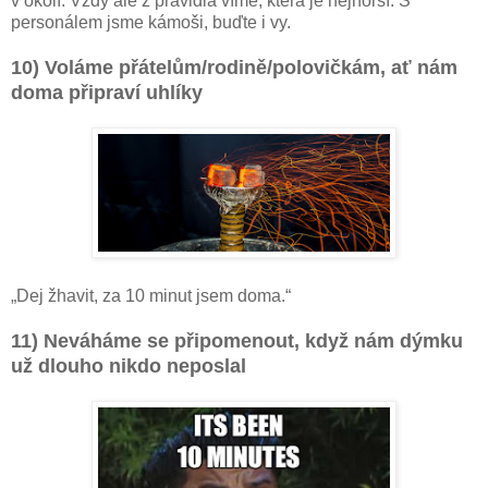
v okolí. Vždy ale z pravidla víme, která je nejhorší. S
personálem jsme kámoši, buďte i vy.
10) Voláme přátelům/rodině/polovičkám, ať nám
doma připraví uhlíky
„Dej žhavit, za 10 minut jsem doma.“
11) Neváháme se připomenout, když nám dýmku
už dlouho nikdo neposlal