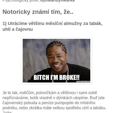
Psychologický profil:
dýmkař/dýmkařka
Notoricky známí tím, že..
1) Utrácíme většinu měsíční almužny za tabák,
uhlí a čajovnu
Je to tak, rodičům, polovičkám a většinou i sami sobě
nepřiznáváme, kolik vlastně v dýmkách utopíme. Buď jste
čajovenský pobuda a peníze pumpujete do místního
podniku, nebo zkrátka máte velkou spotřebu uhlí a tabáku.
Jajks.