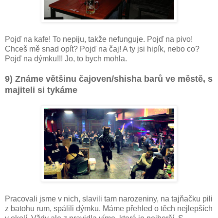
Pojď na kafe! To nepiju, takže nefunguje. Pojď na pivo!
Chceš mě snad opít? Pojď na čaj! A ty jsi hipík, nebo co?
Pojď na dýmku!!! Jo, to bych mohla.
9) Známe většinu čajoven/shisha barů ve městě, s
majiteli si tykáme
Pracovali jsme v nich, slavili tam narozeniny, na tajňačku pili
z batohu rum, spálili dýmku. Máme přehled o těch nejlepších