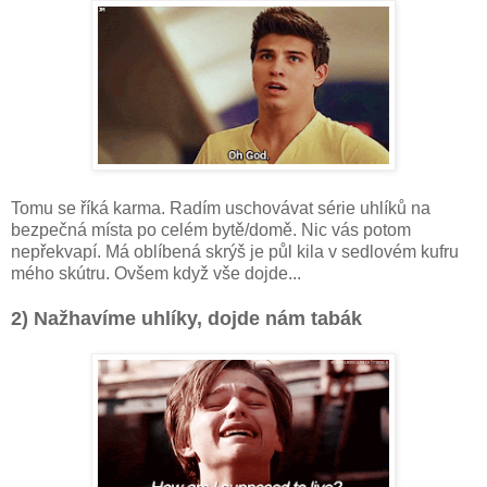
Tomu se říká karma. Radím uschovávat série uhlíků na
bezpečná místa po celém bytě/domě. Nic vás potom
nepřekvapí. Má oblíbená skrýš je půl kila v sedlovém kufru
mého skútru. Ovšem když vše dojde...
2) Nažhavíme uhlíky, dojde nám tabák