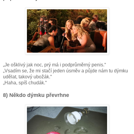
„Je ošklivý jak noc, prý má i podprůměrný penis.“
„Vsadím se, že mi stačí jeden úsměv a půjde nám tu dýmku
udělat, takový ubožák.“
„Haha, spíš chudák.“
8) Někdo dýmku převrhne