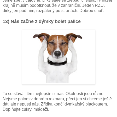
Jsme zpět v čajovně. Díky stále se zlepšující situaci v našej
krajině musím podotknout, že v zahraniční. Jeden RZU,
dírky jen pod ním, rozpálený po stranách. Dobrou chuť.
13) Nás začne z dýmky bolet palice
To se stává i těm nejlepším z nás. Okolnosti jsou různé.
Nejsme potom v dobrém rozmaru, přeci jen si chceme ještě
dát, ale nepustí nás. Zřídka končí dýmkařský blackoutem.
Doplňujte cukry, mládeži.