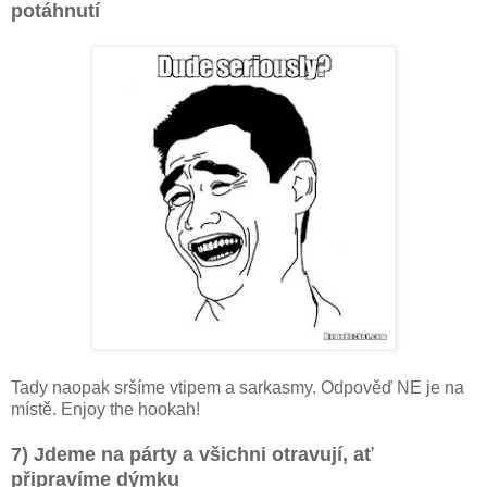
potáhnutí
Tady naopak sršíme vtipem a sarkasmy. Odpověď NE je na
místě. Enjoy the hookah!
7) Jdeme na párty a všichni otravují, ať
připravíme dýmku