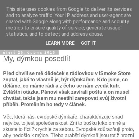
This site uses cookies from Google to deliver its services
Dýmkařův koutek
and to analyze traffic. Your IP address and user-agent are
shared with Google along with performance and security
metrics to ensure quality of service, generate usage
Místo pro všechny, kteří se chtějí dozvědět něco o světě
statistics, and to detect and address abuse.
vodních dýmek a trochu se pobavit!
LEARN MORE
GOT IT
úterý 26. dubna 2016
My, dýmkou posedlí!
Před chvílí se mě dědeček s rádiovkou v iSmoke Store
zeptal, jaké to vlastně je, být dýmkařem. Kdo jsme, co
děláme, co máme rádi a z čeho se nám zvedá kufr.
Zvláštní otázka. Pánovi však zavírali poštu a on musel
chvátat, takže jsem mu nestihl zarepovat svůj životní
příběh. Proměním ho tedy v článek.
Věc, která nás, evropské dýmkaře, charakterizuje snad
nejvíce, to jest společenskost. Zní to trošku krkolomně a
zkuste to říct 7x rychle za sebou. Evropské zdůrazňuji proto,
aby nedošlo k mýlce. Třeba arabští dýmkaři jsou totiž hrozní