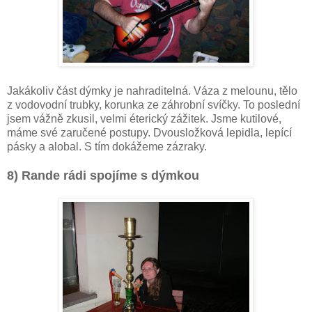
Jakákoliv část dýmky je nahraditelná. Váza z melounu, tělo
z vodovodní trubky, korunka ze záhrobní svíčky. To poslední
jsem vážně zkusil, velmi éterický zážitek. Jsme kutilové,
máme své zaručené postupy. Dvousložková lepidla, lepící
pásky a alobal. S tím dokážeme zázraky.
8) Rande rádi spojíme s dýmkou