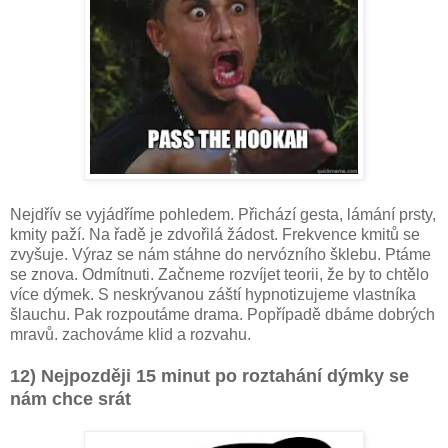
Nejdřív se vyjádříme pohledem. Přichází gesta, lámání prsty,
kmity paží. Na řadě je zdvořilá žádost. Frekvence kmitů se
zvyšuje. Výraz se nám stáhne do nervózního šklebu. Ptáme
se znova. Odmítnuti. Začneme rozvíjet teorii, že by to chtělo
více dýmek. S neskrývanou záští hypnotizujeme vlastníka
šlauchu. Pak rozpoutáme drama. Popřípadě dbáme dobrých
mravů. zachováme klid a rozvahu.
12) Nejpozději 15 minut po roztahání dýmky se
nám chce srát