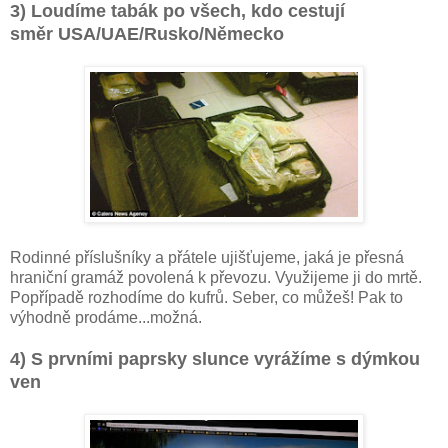
3)
Loudíme tabák po všech, kdo cestují
směr
USA/UAE/Rusko/Německo
Rodinné příslušníky a přátele ujišťujeme, jaká je přesná
hraniční gramáž povolená k převozu. Využijeme ji do mrtě.
Popřípadě rozhodíme do kufrů. Seber, co můžeš! Pak to
výhodně prodáme...možná.
4) S prvními paprsky slunce vyrážíme s dýmkou
ven