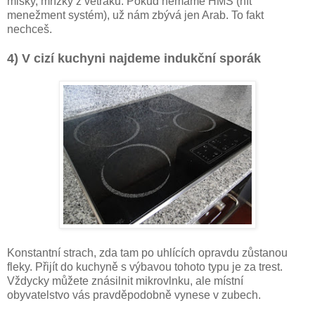
misky, mřížky z větráku. Pokud nemáme HMS (hít
menežment systém), už nám zbývá jen Arab. To fakt
nechceš.
4) V cizí kuchyni najdeme indukční sporák
Konstantní strach, zda tam po uhlících opravdu zůstanou
fleky. Přijít do kuchyně s výbavou tohoto typu je za trest.
Vždycky můžete znásilnit mikrovlnku, ale místní
obyvatelstvo vás pravděpodobně vynese v zubech.