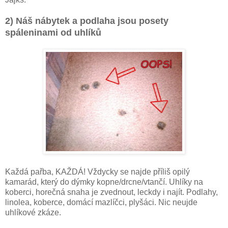
2) Náš nábytek a podlaha jsou posety
spáleninami od uhlíků
Každá pařba, KAŽDÁ! Vždycky se najde příliš opilý
kamarád, který do dýmky kopne/drcne/vtančí. Uhlíky na
koberci, horečná snaha je zvednout, leckdy i najít. Podlahy,
linolea, koberce, domácí mazlíčci, plyšáci. Nic neujde
uhlíkové zkáze.