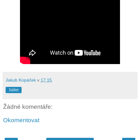
Jakub Kopáček
v
17:15
Sdílet
Žádné komentáře:
Okomentovat