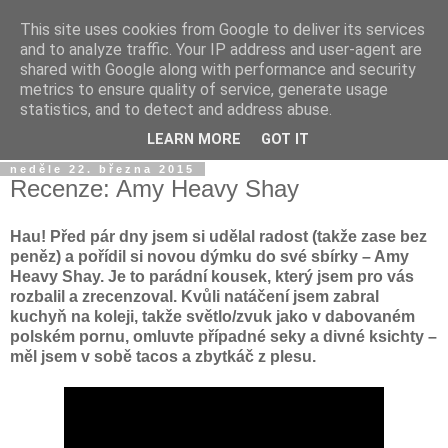
This site uses cookies from Google to deliver its services
Dýmkařův koutek
and to analyze traffic. Your IP address and user-agent are
shared with Google along with performance and security
metrics to ensure quality of service, generate usage
Místo pro všechny, kteří se chtějí dozvědět něco o světě
statistics, and to detect and address abuse.
vodních dýmek a trochu se pobavit!
LEARN MORE
GOT IT
neděle 22. března 2015
Recenze: Amy Heavy Shay
Hau! Před pár dny jsem si udělal radost (takže zase bez
peněz) a pořídil si novou dýmku do své sbírky – Amy
Heavy Shay. Je to parádní kousek, který jsem pro vás
rozbalil a zrecenzoval. Kvůli natáčení jsem zabral
kuchyň na koleji, takže světlo/zvuk jako v dabovaném
polském pornu, omluvte případné seky a divné ksichty –
měl jsem v sobě tacos a zbytkáč z plesu.