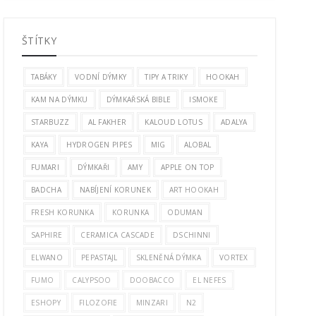
ŠTÍTKY
TABÁKY
VODNÍ DÝMKY
TIPY A TRIKY
HOOKAH
KAM NA DÝMKU
DÝMKAŘSKÁ BIBLE
ISMOKE
STARBUZZ
AL FAKHER
KALOUD LOTUS
ADALYA
KAYA
HYDROGEN PIPES
MIG
ALOBAL
FUMARI
DÝMKAŘI
AMY
APPLE ON TOP
BADCHA
NABÍJENÍ KORUNEK
ART HOOKAH
FRESH KORUNKA
KORUNKA
ODUMAN
SAPHIRE
CERAMICA CASCADE
DSCHINNI
ELWANO
PEPASTAJL
SKLENĚNÁ DÝMKA
VORTEX
FUMO
CALYPSOO
DOOBACCO
EL NEFES
ESHOPY
FILOZOFIE
MINZARI
N2