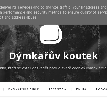
eliver its services and to analyze traffic. Your IP address and
h performance and security metrics to ensure quality of servi
ect and address abuse.
Dýmkařův koutek
hny, kteří se chtějí dozvědět něco o světě vodních dýmek a tro
DÝMKAŘSKÁ BIBLE
RECENZE
KNIHA
PODC