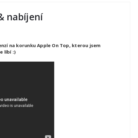
& nabíjení
enzí na korunku Apple On Top, kterou jsem
líbí :)