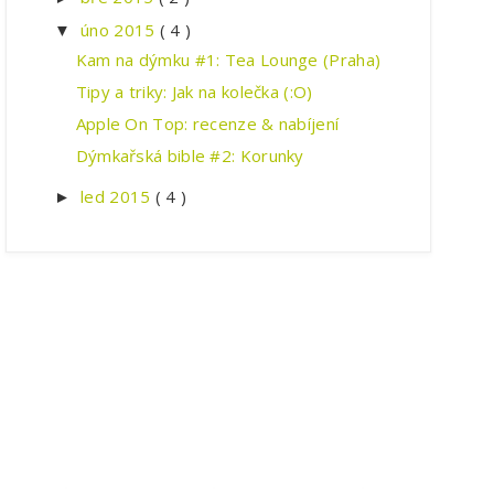
úno 2015
( 4 )
▼
Kam na dýmku #1: Tea Lounge (Praha)
Tipy a triky: Jak na kolečka (:O)
Apple On Top: recenze & nabíjení
Dýmkařská bible #2: Korunky
led 2015
( 4 )
►