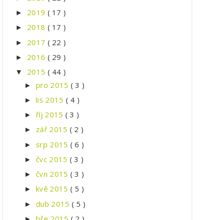
2019
( 17 )
►
2018
( 17 )
►
2017
( 22 )
►
2016
( 29 )
►
2015
( 44 )
▼
pro 2015
( 3 )
►
lis 2015
( 4 )
►
říj 2015
( 3 )
►
zář 2015
( 2 )
►
srp 2015
( 6 )
►
čvc 2015
( 3 )
►
čvn 2015
( 3 )
►
kvě 2015
( 5 )
►
dub 2015
( 5 )
►
bře 2015
( 2 )
►