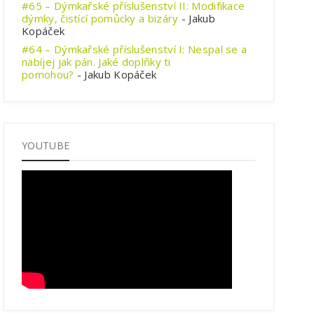
#65 – Dýmkařské příslušenství II: Modifikace
dýmky, čistící pomůcky a bizáry
- Jakub
Kopáček
#64 – Dýmkařské příslušenství I: Nespal se a
nabíjej jak pán. Jaké doplňky ti
pomohou?
- Jakub Kopáček
YOUTUBE