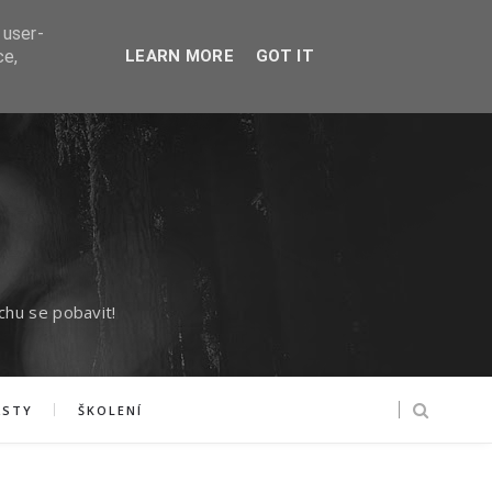
 user-
ce,
LEARN MORE
GOT IT
chu se pobavit!
ASTY
ŠKOLENÍ