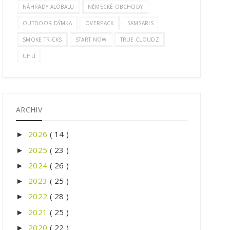
NÁHRADY ALOBALU
NĚMECKÉ OBCHODY
OUTDOOR DÝMKA
OVERPACK
SAMSARIS
SMOKE TRICKS
START NOW
TRUE CLOUDZ
UHLÍ
ARCHIV
2026
( 14 )
►
2025
( 23 )
►
2024
( 26 )
►
2023
( 25 )
►
2022
( 28 )
►
2021
( 25 )
►
2020
( 22 )
►