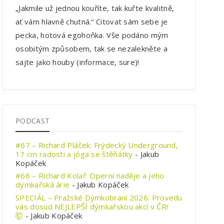
„Jakmile už jednou kouříte, tak kuřte kvalitně,
ať vám hlavně chutná.“ Citovat sám sebe je
pecka, hotová egohoňka. Vše podáno mým
osobitým způsobem, tak se nezalekněte a
sajte jako houby (informace, sure)!
PODCAST
#67 – Richard Pláček: Frýdecký Underground,
17 cm radosti a jóga se štěňátky
- Jakub
Kopáček
#66 – Richard Kolař: Operní naděje a jeho
dýmkařská árie
- Jakub Kopáček
SPECIÁL – Pražské Dýmkobraní 2026: Provedu
vás dosud NEJLEPŠÍ dýmkařskou akcí v ČR!
🤯
- Jakub Kopáček